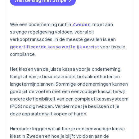
Aan de slag met Stripe
Kostenoverwegingen
Loop alles nog eens na voordat je de knoop
Andere handige functies
doorhakt
Precies op maat
Maak een toekomstbestendige keuze
Wie een onderneming runt in
Zweden
, moet aan
strenge regelgeving voldoen, vooral bij
verkooptransacties. In de meeste gevallen is een
gecertificeerde kassa wettelijk vereist
voor fiscale
compliance.
Het kiezen van de juiste kassa voor je onderneming
hangt af van je businessmodel, betaalmethoden en
langetermijnplannen. Sommige ondernemingen kunnen
goed uit de voeten met een eenvoudige kassa, terwijl
andere de flexibiliteit van een compleet kassasysteem
(POS) nodig hebben. Verder moet je beslissen of je
deze apparaten wilt kopen of huren.
Hieronder leggen we uit hoe je een eenvoudige kassa
kiest in Zweden en hoe je blijft voldoen aan de