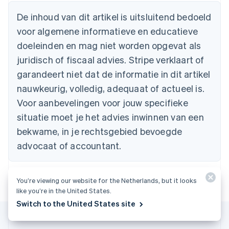
English
België
De inhoud van dit artikel is uitsluitend bedoeld
Nederlands
Français
Deutsch
English
voor algemene informatieve en educatieve
Brazilië
Português
English
doeleinden en mag niet worden opgevat als
Bulgarije
juridisch of fiscaal advies. Stripe verklaart of
English
Canada
garandeert niet dat de informatie in dit artikel
English
Français
nauwkeurig, volledig, adequaat of actueel is.
Cyprus
Voor aanbevelingen voor jouw specifieke
English
Denemarken
situatie moet je het advies inwinnen van een
English
bekwame, in je rechtsgebied bevoegde
Duitsland
advocaat of accountant.
Deutsch
English
Estland
English
Finland
You’re viewing our website for the Netherlands, but it looks
English
Svenska
like you’re in the United States.
Frankrijk
Switch to the United States site
Français
English
Gibraltar
English