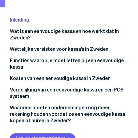
Oprichting van een start-up
Climate
Ecosysteem
Inleiding
CO₂-verwijdering
Partners
Identity
Wat is een eenvoudige kassa en hoe werkt dat in
Stripe App Marketplace
Online identiteitsverificatie
Zweden?
Wettelijke vereisten voor kassa’s in Zweden
Gecertificeerde kassa en besturingseenheid
Functies waarop je moet letten bij een eenvoudige
kassa
Stripe Sessions 2026
Dagelijks kasbeheer en registratie van soorten
Ontdek hoe Stripe de economische infrastructuu
betalingen
Gebruiksgemak
Kosten van een eenvoudige kassa in Zweden
Nu bekijken
Kassabon voor elke verkoop
Kernfuncties
Kopen of huren
Vergelijking van een eenvoudige kassa en een POS-
systeem
Veilige transactieregistratie
Integratie met betaalsystemen
Doorlopende kosten
Functionaliteit
Waarmee moeten ondernemingen nog meer
Dagelijkse rapporten en opgeslagen administratieve
Rapportage en administratieve gegevens
Kostenoverwegingen per branche
rekening houden voordat ze een eenvoudige kassa
gegevens
Flexibiliteit en upgrades
kopen of huren in Zweden?
Beveiligingsfuncties
Waarde vooraf vergeleken met waarde op lange
Compliance-inspecties en boetes
termijn
Gebruiksgemak
Kies voor nieuw of gebruikt
Compliance met Zweedse wet- en regelgeving