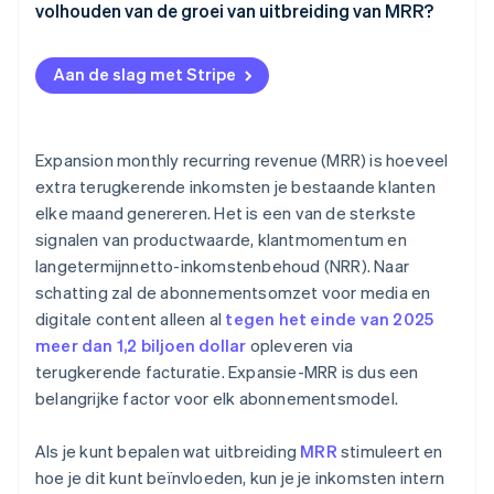
Ontwikkel add-ons voor geavanceerde of groeiende
volhouden van de groei van uitbreiding van MRR?
klanten
Segmenteer je klantenbestand en pas je aanbod aan
Aan de slag met Stripe
Maak upgraden eenvoudig
Evalueer en verbeter regelmatig de
Expansion monthly recurring revenue (MRR) is hoeveel
uitbreidingsprestaties
extra terugkerende inkomsten je bestaande klanten
elke maand genereren. Het is een van de sterkste
signalen van productwaarde, klantmomentum en
langetermijnnetto-inkomstenbehoud (NRR). Naar
schatting zal de abonnementsomzet voor media en
digitale content alleen al
tegen het einde van 2025
meer dan 1,2 biljoen dollar
opleveren via
terugkerende facturatie. Expansie-MRR is dus een
belangrijke factor voor elk abonnementsmodel.
Als je kunt bepalen wat uitbreiding
MRR
stimuleert en
hoe je dit kunt beïnvloeden, kun je je inkomsten intern