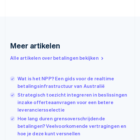
English
Finland
English
Svenska
Frankrijk
Français
English
Gibraltar
English
Meer artikelen
Griekenland
English
Alle artikelen over betalingen bekijken
Hongarije
English
Hongkong SAR, China
Wat is het NPP? Een gids voor de realtime
English
简体中文
Ierland
betalingsinfrastructuur van Australië
English
Strategisch toezicht integreren in beslissingen
India
inzake offerteaanvragen voor een betere
English
leveranciersselectie
Italië
Italiano
English
Hoe lang duren grensoverschrijdende
Japan
betalingen? Veelvoorkomende vertragingen en
日本語
English
hoe je deze kunt versnellen
Kroatië