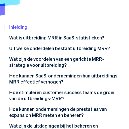
Oprichting van een start-up
Climate
Ecosysteem
CO₂-verwijdering
Partners
Inleiding
Identity
Stripe App Marketplace
Online identiteitsverificatie
Wat is uitbreiding MRR in SaaS-statistieken?
Uit welke onderdelen bestaat uitbreiding MRR?
Wat zijn de voordelen van een gerichte MRR-
strategie voor uitbreiding?
Stripe Sessions 2026
Ontdek hoe Stripe de economische infrastructuu
Hoe kunnen SaaS-ondernemingen hun uitbreidings-
Nu bekijken
MRR effectief verhogen?
Ontwerp prijzen die meegroeien met de klant
Hoe stimuleren customer success teams de groei
van de uitbreidings-MRR?
Gebruik echt klantgedrag om upsells te timen
Hoe kunnen ondernemingen de prestaties van
Cross-sell producten die de workflow van de klant
expansion MRR meten en beheren?
uitbreiden
Wat zijn de uitdagingen bij het beheren en