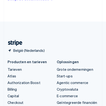
English
Verenigde Arabische Emiraten
English
Verenigde Staten
English
Español
简体中文
Zweden
Svenska
English
Zwitserland
Deutsch
Français
Italiano
English
België (Nederlands)
Producten en tarieven
Oplossingen
Tarieven
Grote ondernemingen
Atlas
Start-ups
Authorization Boost
Agentic commerce
Billing
Cryptovaluta
Capital
E-commerce
Checkout
Geïntegreerde financiën