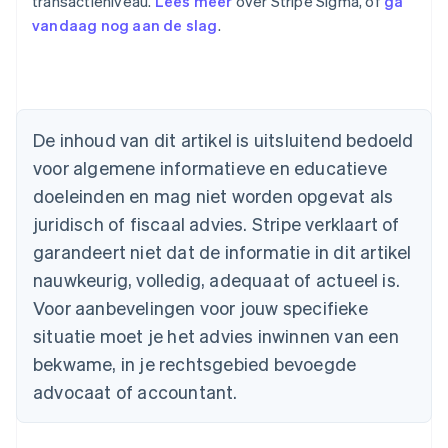
transactieniveau.
Lees meer
over Stripe Sigma, of
ga
vandaag nog aan de slag
.
Australië
English
De inhoud van dit artikel is uitsluitend bedoeld
België
voor algemene informatieve en educatieve
Nederlands
Français
Deutsch
English
Brazilië
doeleinden en mag niet worden opgevat als
Português
English
juridisch of fiscaal advies. Stripe verklaart of
Bulgarije
garandeert niet dat de informatie in dit artikel
English
Canada
nauwkeurig, volledig, adequaat of actueel is.
English
Français
Voor aanbevelingen voor jouw specifieke
Cyprus
situatie moet je het advies inwinnen van een
English
Denemarken
bekwame, in je rechtsgebied bevoegde
English
advocaat of accountant.
Duitsland
Deutsch
English
Estland