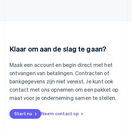
English
Italiano
Letland
English
Liechtenstein
Deutsch
English
Litouwen
English
Luxemburg
Klaar om aan de slag te gaan?
Français
Deutsch
English
Maleisië
English
简体中文
Maak een account en begin direct met het
Malta
ontvangen van betalingen. Contracten of
English
Mexico
bankgegevens zijn niet vereist. Je kunt ook
Español
English
contact met ons opnemen om een pakket op
Nederland
maat voor je onderneming samen te stellen.
Nederlands
English
Nieuw-Zeeland
English
Start nu
Neem contact op
Noorwegen
English
Oostenrijk