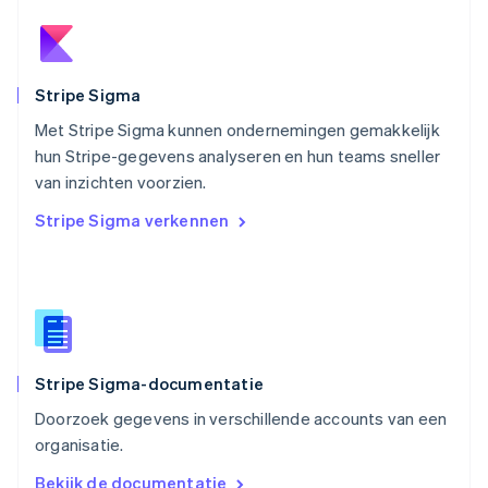
Deutsch
English
Polen
English
Portugal
Português
English
Stripe Sigma
Roemenië
Met Stripe Sigma kunnen ondernemingen gemakkelijk
English
hun Stripe-gegevens analyseren en hun teams sneller
Singapore
English
简体中文
van inzichten voorzien.
Slovenië
Stripe Sigma verkennen
English
Italiano
Slowakije
English
Spanje
Español
English
Thailand
ไทย
English
Stripe Sigma-documentatie
Tsjechië
English
Doorzoek gegevens in verschillende accounts van een
Vasteland van China
organisatie.
简体中文
English
Verenigd Koninkrijk
Bekijk de documentatie