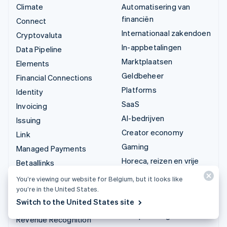
Climate
Automatisering van
financiën
Connect
Internationaal zakendoen
Cryptovaluta
In-appbetalingen
Data Pipeline
Marktplaatsen
Elements
Geldbeheer
Financial Connections
Platforms
Identity
SaaS
Invoicing
AI-bedrijven
Issuing
Creator economy
Link
Gaming
Managed Payments
Horeca, reizen en vrije
Betaallinks
tijd
Payments
You’re viewing our website for Belgium, but it looks like
Verzekering
you’re in the United States.
Payouts
Media en entertainment
Switch to the United States site
Radar
Non-profitorganisaties
Revenue Recognition