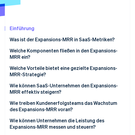
Betrugsprävention
Ecosystem
Atlas
Start-up-Gründung
Partner
Stripe App-Marktplatz
Climate
Einführung
CO₂-Entnahme
Was ist der Expansions-MRR in SaaS-Metriken?
Identity
Online-Identitätsprüfung
Welche Komponenten fließen in den Expansions-
MRR ein?
Welche Vorteile bietet eine gezielte Expansions-
MRR-Strategie?
Stripe-Sessions 2026
Wie können SaaS-Unternehmen den Expansions-
Erfahren Sie, wie Stripe Lösungen für die Wirts
MRR effektiv steigern?
Jetzt ansehen
Entwickeln Sie eine Preisgestaltung, die mit dem
Wie treiben Kundenerfolgsteams das Wachstum
Kundenwachstum skaliert
des Expansions-MRR voran?
Nutzen Sie echtes Kundenverhalten zur zeitlichen
Wie können Unternehmen die Leistung des
Planung von Upselling
Expansions-MRR messen und steuern?