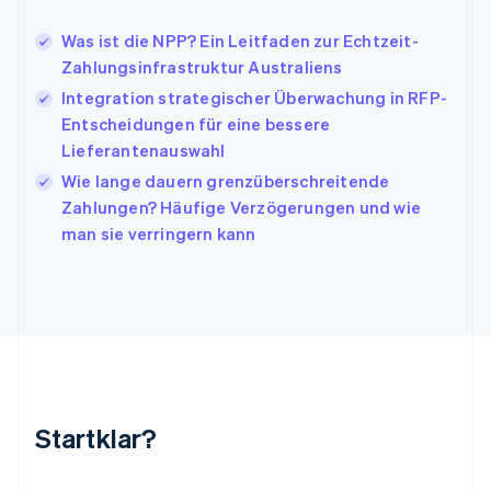
Italiano
English
Japan
Was ist die NPP? Ein Leitfaden zur Echtzeit-
日本語
English
Zahlungsinfrastruktur Australiens
Kanada
Integration strategischer Überwachung in RFP-
English
Français
Entscheidungen für eine bessere
Kroatien
English
Italiano
Lieferantenauswahl
Lettland
Wie lange dauern grenzüberschreitende
English
Zahlungen? Häufige Verzögerungen und wie
Liechtenstein
man sie verringern kann
Deutsch
English
Litauen
English
Luxemburg
Français
Deutsch
English
Malaysia
English
简体中文
Malta
English
Startklar?
Mexiko
Español
English
Neuseeland