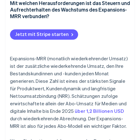
Betreiben Sie Cross-Selling für Produkte, die den
Mit welchen Herausforderungen ist das Steuern und
Arbeitsablauf der Kundinnen und Kunden erweitern
Aufrechterhalten des Wachstums des Expansions-
MRR verbunden?
Entwickeln Sie Add-ons für fortgeschrittene und
wachsende Kundschaft
Jetzt mit Stripe starten
Segmentieren Sie Ihre Kundenbasis und passen Sie
Ihre Angebote an
Gestalten Sie Upgrades mühelos
Expansions-MRR (monatlich wiederkehrender Umsatz)
ist der zusätzliche wiederkehrende Umsatz, den Ihre
Überprüfen Sie die Expansionsleistung regelmäßig
Bestandskundinnen und -kunden jeden Monat
und verbessern Sie sie
generieren. Diese Zahl ist eines der stärksten Signale
für Produktwert, Kundendynamik und langfristige
Nettoumsatzbindung (NRR). Schätzungen zufolge
erwirtschaftete allein der Abo-Umsatz für Medien und
digitale Inhalte bis Ende 2025
über 1,2 Billionen USD
durch wiederkehrende Abrechnung. Der Expansions-
MRR ist also für jedes Abo-Modell ein wichtiger Faktor.