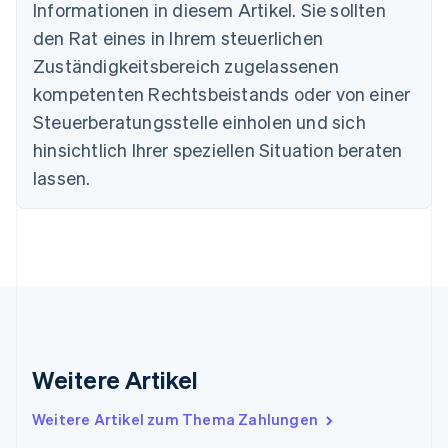
Informationen in diesem Artikel. Sie sollten
English
Dänemark
den Rat eines in Ihrem steuerlichen
English
Zuständigkeitsbereich zugelassenen
Deutschland
kompetenten Rechtsbeistands oder von einer
Deutsch
English
Estland
Steuerberatungsstelle einholen und sich
English
hinsichtlich Ihrer speziellen Situation beraten
Festlandchina
lassen.
简体中文
English
Finnland
English
Svenska
Frankreich
Français
English
Gibraltar
English
Griechenland
English
Indien
Weitere Artikel
English
Irland
Weitere Artikel zum Thema Zahlungen
English
Italien