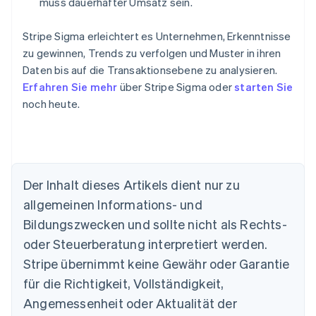
muss dauerhafter Umsatz sein.
Stripe Sigma erleichtert es Unternehmen, Erkenntnisse
zu gewinnen, Trends zu verfolgen und Muster in ihren
Daten bis auf die Transaktionsebene zu analysieren.
Erfahren Sie mehr
über Stripe Sigma oder
starten Sie
noch heute.
Der Inhalt dieses Artikels dient nur zu
allgemeinen Informations- und
Bildungszwecken und sollte nicht als Rechts-
Australien
oder Steuerberatung interpretiert werden.
English
Belgien
Stripe übernimmt keine Gewähr oder Garantie
Nederlands
Français
Deutsch
English
für die Richtigkeit, Vollständigkeit,
Brasilien
Português
English
Angemessenheit oder Aktualität der
Bulgarien