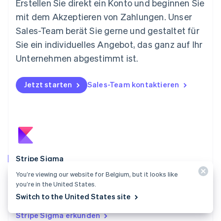
Erstellen Sie direkt ein Konto und beginnen Sie
English
mit dem Akzeptieren von Zahlungen. Unser
Niederlande
Nederlands
English
Sales-Team berät Sie gerne und gestaltet für
Norwegen
Sie ein individuelles Angebot, das ganz auf Ihr
English
Österreich
Unternehmen abgestimmt ist.
Deutsch
English
Polen
Jetzt starten
Sales-Team kontaktieren
English
Portugal
Português
English
Rumänien
English
Schweden
Svenska
English
Schweiz
Stripe Sigma
Deutsch
Français
Italiano
English
Mit Stripe Sigma können Unternehmen ihre Stripe-
You’re viewing our website for Belgium, but it looks like
Singapur
you’re in the United States.
English
简体中文
Daten rasch analysieren und Ihre Teams erhalten
Slowakei
Switch to the United States site
relevante Informationen schneller.
English
Stripe Sigma erkunden
Slowenien