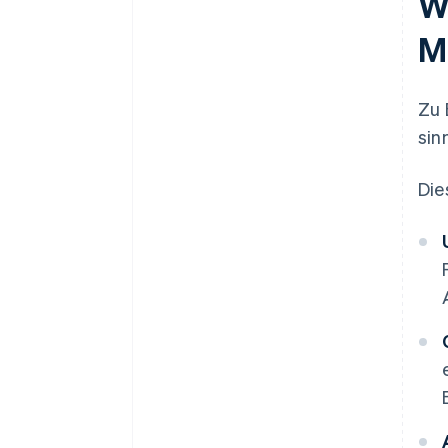
W
M
Zu 
sin
Die