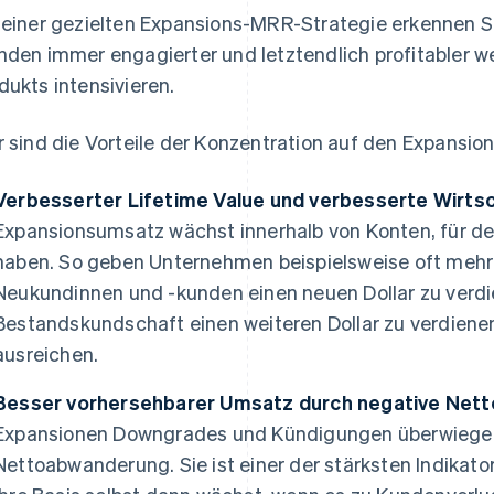
 einer gezielten Expansions-MRR-Strategie erkennen S
nden immer engagierter und letztendlich profitabler w
dukts intensivieren.
r sind die Vorteile der Konzentration auf den Expansi
Verbesserter Lifetime Value und verbesserte Wirtsch
Expansionsumsatz wächst innerhalb von Konten, für der
haben. So geben Unternehmen beispielsweise oft mehr a
Neukundinnen und -kunden einen neuen Dollar zu verd
Bestandskundschaft einen weiteren Dollar zu verdienen
ausreichen.
Besser vorhersehbarer Umsatz durch negative Net
Expansionen Downgrades und Kündigungen überwiegen,
Nettoabwanderung. Sie ist einer der stärksten Indikat