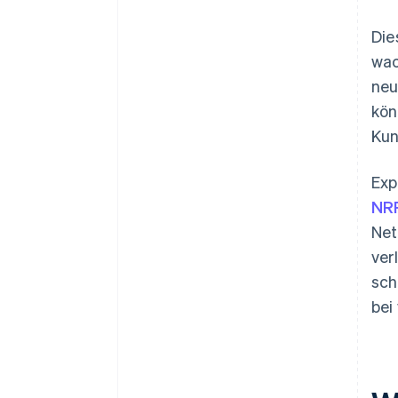
Die
wac
neu
kön
Kun
Exp
NR
Net
ver
sch
bei