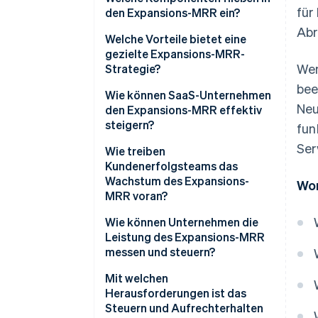
für
den Expansions-MRR ein?
Abr
Welche Vorteile bietet eine
gezielte Expansions-MRR-
Wen
Strategie?
bee
Wie können SaaS-Unternehmen
Neu
den Expansions-MRR effektiv
steigern?
fun
Ser
Entwickeln Sie eine
Wie treiben
Preisgestaltung, die mit dem
Kundenerfolgsteams das
Kundenwachstum skaliert
Wachstum des Expansions-
Wor
MRR voran?
Nutzen Sie echtes
Kundenverhalten zur zeitlichen
Wie können Unternehmen die
Planung von Upselling
Leistung des Expansions-MRR
messen und steuern?
Betreiben Sie Cross-Selling für
Produkte, die den Arbeitsablauf
Mit welchen
der Kundinnen und Kunden
Herausforderungen ist das
erweitern
Steuern und Aufrechterhalten