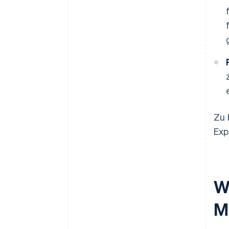
Zu 
Exp
We
M