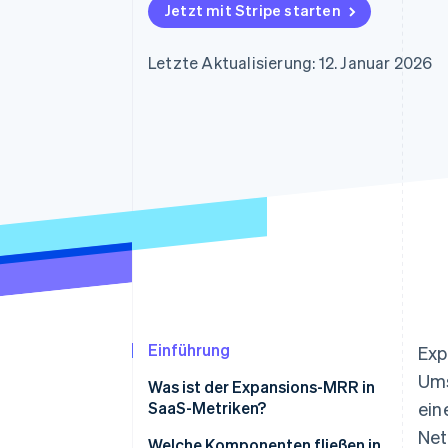
Optimierung der
Datensynchronisier
Jetzt mit Stripe starten
Autorisierungsraten
Link
Beschleunigter Bezahlvorgang
Letzte Aktualisierung: 12. Januar 2026
Financial Connections
Verbundene Finanzdaten
Einführung
Exp
Ums
Was ist der Expansions-MRR in
SaaS-Metriken?
ein
Net
Welche Komponenten fließen in