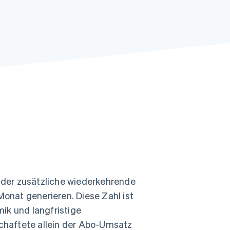
Stripe-Sessions 2026
Erfahren Sie, wie Stripe
Lösungen für die
Wirtschaftsinfrastruktur
für KI aufbaut.
Jetzt ansehen
der zusätzliche wiederkehrende
nat generieren. Diese Zahl ist
ik und langfristige
chaftete allein der Abo-Umsatz