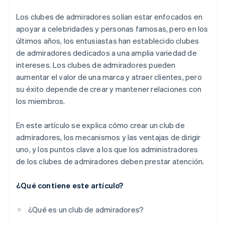
¿Cuánto cuesta la cuota de membresía de un club
Los clubes de admiradores solían estar enfocados en
de admiradores?
apoyar a celebridades y personas famosas, pero en los
últimos años, los entusiastas han establecido clubes
de admiradores dedicados a una amplia variedad de
intereses. Los clubes de admiradores pueden
aumentar el valor de una marca y atraer clientes, pero
su éxito depende de crear y mantener relaciones con
los miembros.
En este artículo se explica cómo crear un club de
admiradores, los mecanismos y las ventajas de dirigir
uno, y los puntos clave a los que los administradores
de los clubes de admiradores deben prestar atención.
¿Qué contiene este artículo?
¿Qué es un club de admiradores?