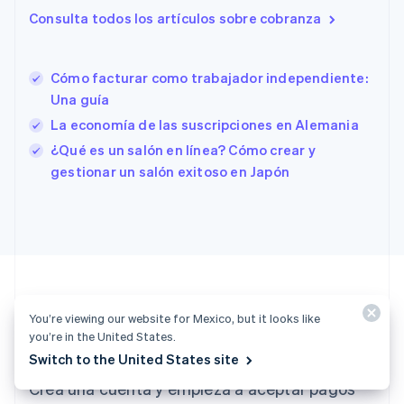
English
Italiano
Consulta todos los artículos sobre cobranza
España
Español
English
Estados Unidos
English
Español
简体中文
Cómo facturar como trabajador independiente:
Estonia
Una guía
English
La economía de las suscripciones en Alemania
Finlandia
English
Svenska
¿Qué es un salón en línea? Cómo crear y
Francia
gestionar un salón exitoso en Japón
Français
English
Gibraltar
English
Grecia
English
Hungría
English
India
You’re viewing our website for Mexico, but it looks like
English
¿Todo listo para empezar?
you’re in the United States.
Irlanda
Switch to the United States site
English
Crea una cuenta y empieza a aceptar pagos
Italia