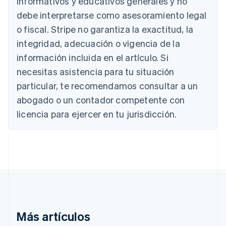
informativos y educativos generales y no
Deutsch
English
Bélgica
debe interpretarse como asesoramiento legal
Nederlands
Français
Deutsch
English
o fiscal. Stripe no garantiza la exactitud, la
Brasil
integridad, adecuación o vigencia de la
Português
English
Bulgaria
información incluida en el artículo. Si
English
necesitas asistencia para tu situación
Canadá
English
Français
particular, te recomendamos consultar a un
China continental
abogado o un contador competente con
简体中文
English
Chipre
licencia para ejercer en tu jurisdicción.
English
Croacia
English
Italiano
Dinamarca
English
Emiratos Árabes Unidos
English
Eslovaquia
English
Más artículos
Eslovenia