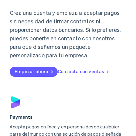
English
Crea una cuenta y empieza a aceptar pagos
Italia
Italiano
English
sin necesidad de firmar contratos ni
Japón
proporcionar datos bancarios. Si lo prefieres,
日本語
English
Letonia
puedes ponerte en contacto con nosotros
English
para que diseñemos un paquete
Liechtenstein
personalizado para tu empresa.
Deutsch
English
Lituania
English
Empezar ahora
Contacta con ventas
Luxemburgo
Français
Deutsch
English
Malasia
English
简体中文
Malta
English
México
Español
English
Payments
Noruega
Acepta pagos en línea y en persona desde cualquier
English
parte del mundo con una solución de pagos diseñada
Nueva Zelandia