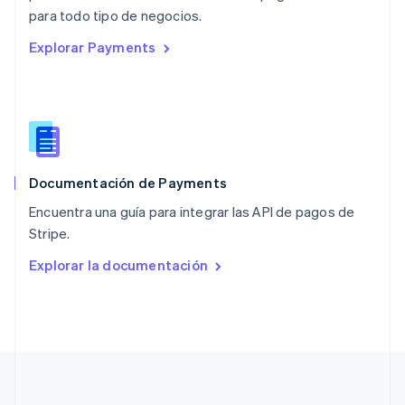
English
para todo tipo de negocios.
Países Bajos
Explorar Payments
Nederlands
English
Polonia
English
Portugal
Português
English
RAE de Hong Kong, China
English
简体中文
Documentación de Payments
Reino Unido
English
Encuentra una guía para integrar las API de pagos de
República Checa
Stripe.
English
Rumania
Explorar la documentación
English
Singapur
English
简体中文
Suecia
Svenska
English
Suiza
Deutsch
Français
Italiano
English
Tailandia