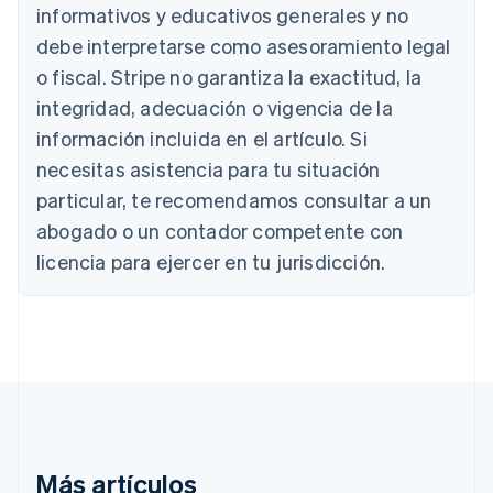
Australia
informativos y educativos generales y no
English
debe interpretarse como asesoramiento legal
Austria
Deutsch
English
o fiscal. Stripe no garantiza la exactitud, la
Bélgica
integridad, adecuación o vigencia de la
Nederlands
Français
Deutsch
English
Brasil
información incluida en el artículo. Si
Português
English
necesitas asistencia para tu situación
Bulgaria
particular, te recomendamos consultar a un
English
Canadá
abogado o un contador competente con
English
Français
licencia para ejercer en tu jurisdicción.
China continental
简体中文
English
Chipre
English
Croacia
English
Italiano
Dinamarca
English
Emiratos Árabes Unidos
English
Más artículos