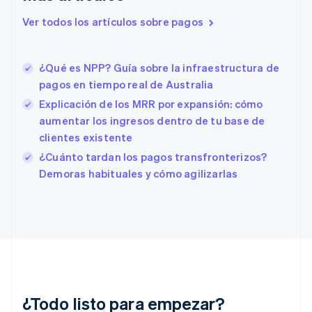
Eslovaquia
English
Ver todos los artículos sobre pagos
Eslovenia
English
Italiano
España
¿Qué es NPP? Guía sobre la infraestructura de
Español
English
pagos en tiempo real de Australia
Estados Unidos
English
Español
简体中文
Explicación de los MRR por expansión: cómo
Estonia
aumentar los ingresos dentro de tu base de
English
clientes existente
Finlandia
English
Svenska
¿Cuánto tardan los pagos transfronterizos?
Francia
Demoras habituales y cómo agilizarlas
Français
English
Gibraltar
English
Grecia
English
Hungría
English
India
English
¿Todo listo para empezar?
Irlanda