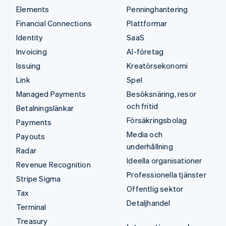
Elements
Penninghantering
Financial Connections
Plattformar
Identity
SaaS
Invoicing
AI-företag
Issuing
Kreatörsekonomi
Link
Spel
Managed Payments
Besöksnäring, resor
och fritid
Betalningslänkar
Försäkringsbolag
Payments
Media och
Payouts
underhållning
Radar
Ideella organisationer
Revenue Recognition
Professionella tjänster
Stripe Sigma
Offentlig sektor
Tax
Detaljhandel
Terminal
Treasury