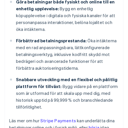
Göra betalningar både fysiskt och online till en
enhetlig upplevelse:
Bygg en enhetlig
köpupplevelse i digitala och fysiska kanaler för att
personanpassa interaktioner, belöna lojalitet och
öka intäkterna.
Förbättrad betalningsprestanda:
Öka intäkterna
med en rad anpassningsbara, lättkonfigurerade
betalningsverktyg, inklusive kodfritt skydd mot
bedrägeri och avancerade funktioner för att
förbättra auktoriseringstiderna.
Snabbare utveckling med en flexibel och pålitlig
plattform för tillväxt:
Bygg vidare på en plattform
som är utformad för att skala upp med dig, med
historisk upptid på 99,999 % och branschledande
tillförlitlighet.
Läs mer om hur
Stripe Payments
kan underlätta dina
betalningar online och i fysisk miljö, eller
börja
idag.