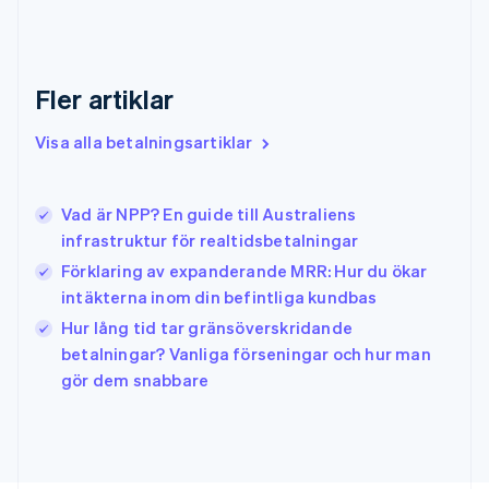
English
Grekland
English
Fler artiklar
Hongkong SAR, Kina
English
简体中文
Indien
Visa alla betalningsartiklar
English
Irland
English
Vad är NPP? En guide till Australiens
Italien
infrastruktur för realtidsbetalningar
Italiano
English
Japan
Förklaring av expanderande MRR: Hur du ökar
日本語
English
intäkterna inom din befintliga kundbas
Kanada
Hur lång tid tar gränsöverskridande
English
Français
betalningar? Vanliga förseningar och hur man
Kroatien
English
Italiano
gör dem snabbare
Lettland
English
Liechtenstein
Deutsch
English
Litauen