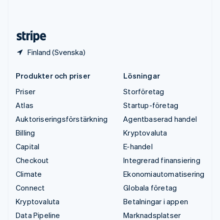
English
Español
简体中文
Österrike
Deutsch
English
Finland (Svenska)
Produkter och priser
Lösningar
Priser
Storföretag
Atlas
Startup-företag
Auktoriseringsförstärkning
Agentbaserad handel
Billing
Kryptovaluta
Capital
E-handel
Checkout
Integrerad finansiering
Climate
Ekonomiautomatisering
Connect
Globala företag
Kryptovaluta
Betalningar i appen
Data Pipeline
Marknadsplatser