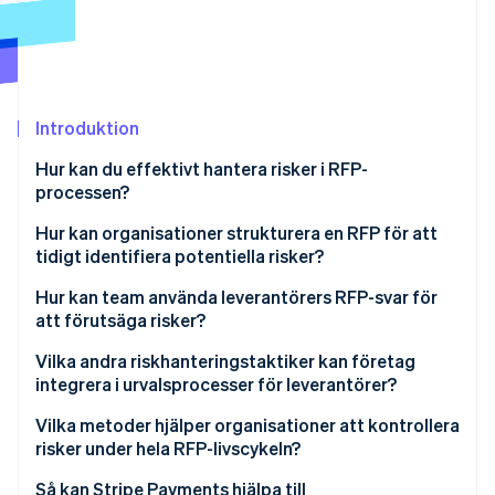
Identitetsverifiering online
Partner
Stripe App Marketplace
Introduktion
Stripe Sessions 2026
Se hur Stripe bygger den ekonomiska inf
Hur kan du effektivt hantera risker i RFP-
Titta nu
processen?
Hur kan organisationer strukturera en RFP för att
tidigt identifiera potentiella risker?
Hur kan team använda leverantörers RFP-svar för
att förutsäga risker?
Vilka andra riskhanteringstaktiker kan företag
integrera i urvalsprocesser för leverantörer?
Vilka metoder hjälper organisationer att kontrollera
risker under hela RFP-livscykeln?
Så kan Stripe Payments hjälpa till