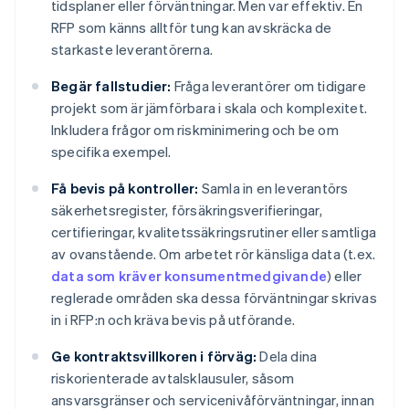
tidsplaner eller förväntningar. Men var effektiv. En
RFP som känns alltför tung kan avskräcka de
starkaste leverantörerna.
Begär fallstudier:
Fråga leverantörer om tidigare
projekt som är jämförbara i skala och komplexitet.
Inkludera frågor om riskminimering och be om
specifika exempel.
Få bevis på kontroller:
Samla in en leverantörs
säkerhetsregister, försäkringsverifieringar,
certifieringar, kvalitetssäkringsrutiner eller samtliga
av ovanstående. Om arbetet rör känsliga data (t.ex.
data som kräver konsumentmedgivande
) eller
reglerade områden ska dessa förväntningar skrivas
in i RFP:n och kräva bevis på utförande.
Ge kontraktsvillkoren i förväg:
Dela dina
riskorienterade avtalsklausuler, såsom
ansvarsgränser och servicenivåförväntningar, innan