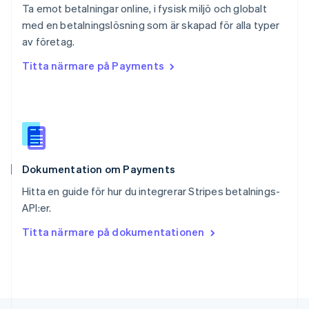
Ta emot betalningar online, i fysisk miljö och globalt
Deutsch
Français
Italiano
English
med en betalningslösning som är skapad för alla typer
Singapore
English
简体中文
av företag.
Slovakien
Titta närmare på Payments
English
Slovenien
English
Italiano
Spanien
Español
English
Storbritannien
English
Dokumentation om Payments
Sverige
Svenska
English
Hitta en guide för hur du integrerar Stripes betalnings-
Thailand
API:er.
ไทย
English
Tjeckien
Titta närmare på dokumentationen
English
Tyskland
Deutsch
English
Ungern
English
USA