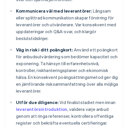
Kommunicera väl med leverantörer:
Långsam
eller splittrad kommunikation skapar förvirring för
leverantörer och utvärderare. Var konsekvent med
uppdateringar och Q&A-svar, och klargör
beslutstidslinjer.
Väg in risk i ditt poängkort:
Använd ett poängkort
för anbudsutvärdering som bedömer kapacitet och
exponering. Ta hänsyn till erfarenhetsnivå,
kontroller, riskhanteringsplaner och ekonomisk
hälsa. En konsekvent poängsättningsmetod ger dig
en jämförande risksammanfattning över alla möjliga
leverantörer.
Utför due diligence:
Vid finaliststadiet men innan
leverantörsintroduktion
, validera varje anbud
genom att ringa referenser, kontrollera offentliga
register och bekräfta eventuella certifieringar.