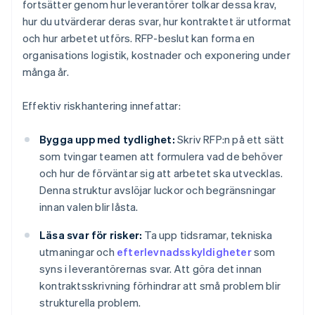
fortsätter genom hur leverantörer tolkar dessa krav,
hur du utvärderar deras svar, hur kontraktet är utformat
och hur arbetet utförs. RFP-beslut kan forma en
organisations logistik, kostnader och exponering under
många år.
Effektiv riskhantering innefattar:
Bygga upp med tydlighet:
Skriv RFP:n på ett sätt
som tvingar teamen att formulera vad de behöver
och hur de förväntar sig att arbetet ska utvecklas.
Denna struktur avslöjar luckor och begränsningar
innan valen blir låsta.
Läsa svar för risker:
Ta upp tidsramar, tekniska
utmaningar och
efterlevnadsskyldigheter
som
syns i leverantörernas svar. Att göra det innan
kontraktsskrivning förhindrar att små problem blir
strukturella problem.