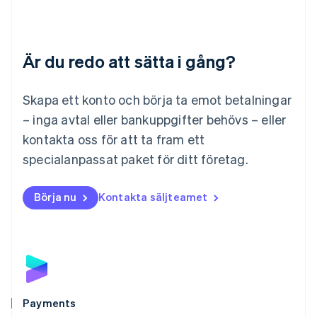
English
Luxemburg
Français
Deutsch
English
Är du redo att sätta i gång?
Malaysia
English
简体中文
Malta
Skapa ett konto och börja ta emot betalningar
English
Mexiko
– inga avtal eller bankuppgifter behövs – eller
Español
English
kontakta oss för att ta fram ett
Nederländerna
specialanpassat paket för ditt företag.
Nederlands
English
Norge
English
Börja nu
Kontakta säljteamet
Nya Zeeland
English
Polen
English
Portugal
Português
English
Rumänien
English
Payments
Schweiz