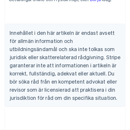
Australien
English
Belgien
Nederlands
Français
Deutsch
English
Brasilien
Português
English
Innehållet i den här artikeln är endast avsett
Bulgarien
för allmän information och
English
Cypern
utbildningsändamål och ska inte tolkas som
English
juridisk eller skatterelaterad rådgivning. Stripe
Danmark
garanterar inte att informationen i artikeln är
English
Estland
korrekt, fullständig, adekvat eller aktuell. Du
English
bör söka råd från en kompetent advokat eller
Fastlandskina
revisor som är licensierad att praktisera i din
简体中文
English
Finland
jurisdiktion för råd om din specifika situation.
English
Svenska
Frankrike
Français
English
Förenade Arabemiraten
English
Gibraltar