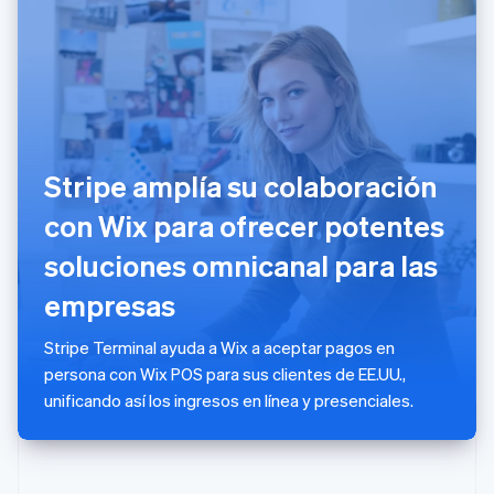
México
Español
English
Noruega
English
Nueva Zelandia
English
Países Bajos
Nederlands
English
Stripe amplía su colaboración
Polonia
English
con Wix para ofrecer potentes
Portugal
Português
English
soluciones omnicanal para las
RAE de Hong Kong, China
empresas
English
简体中文
Reino Unido
English
Stripe Terminal ayuda a Wix a aceptar pagos en
República Checa
persona con Wix POS para sus clientes de EE.UU.,
English
unificando así los ingresos en línea y presenciales.
Rumania
English
Singapur
English
简体中文