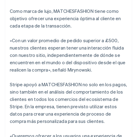
Como marca de lujo, MATCHESFASHION tiene como
Alemania
objetivo ofrecer una experiencia óptima al cliente en
Deutsch
English
cada etapa de la transacción.
Australia
English
Austria
«Con un valor promedio de pedido superior a £500,
Deutsch
English
nuestros clientes esperan tener una interacción fluida
Bélgica
con nuestro sitio, independientemente de dónde se
Nederlands
Français
Deutsch
English
encuentren en el mundo o del dispositivo desde el que
Brasil
realicen la compra», señaló Mirynowski.
Português
English
Bulgaria
English
Stripe apoyó a MATCHESFASHION no solo en los pagos,
Canadá
sino también en el análisis del comportamiento de los
English
Français
clientes en todos los comercios del ecosistema de
China continental
Stripe. En la empresa, tienen previsto utilizar estos
简体中文
English
Chipre
datos para crear una experiencia de proceso de
English
compra más personalizada para sus clientes.
Croacia
English
Italiano
«Queremos ofrecer a los usuarios una experiencia de