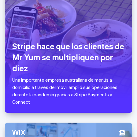
Hungría
English
India
English
Irlanda
English
Italia
Stripe hace que los clientes de
Italiano
English
Japón
Mr Yum se multipliquen por
日本語
English
Letonia
diez
English
Liechtenstein
Una importante empresa australiana de menús a
Deutsch
English
domicilio a través del móvil amplió sus operaciones
Lituania
durante la pandemia gracias a Stripe Payments y
English
Luxemburgo
Connect
Français
Deutsch
English
Malasia
English
简体中文
Malta
English