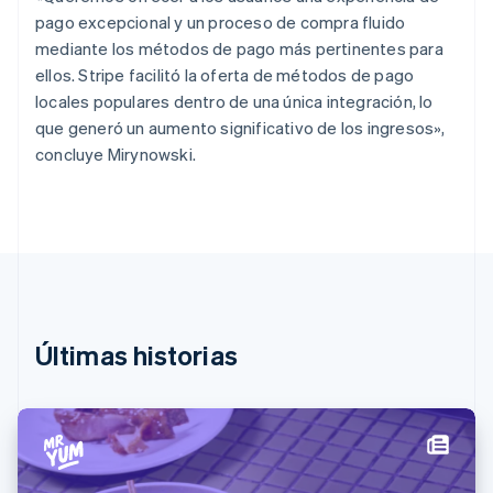
Dinamarca
pago excepcional y un proceso de compra fluido
English
Emiratos Árabes Unidos
mediante los métodos de pago más pertinentes para
English
ellos. Stripe facilitó la oferta de métodos de pago
Eslovaquia
locales populares dentro de una única integración, lo
English
que generó un aumento significativo de los ingresos»,
Eslovenia
concluye Mirynowski.
English
Italiano
España
Español
English
Estados Unidos
English
Español
简体中文
Estonia
English
Finlandia
English
Svenska
Últimas historias
Francia
Français
English
Gibraltar
English
Grecia
English