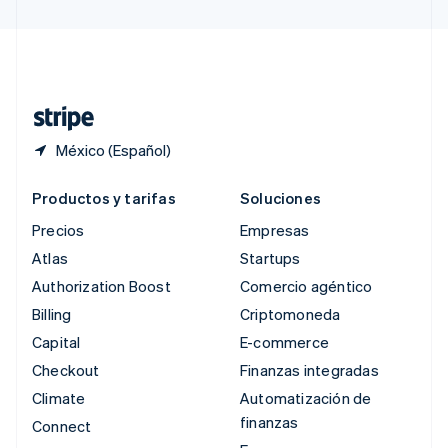
Suecia
Svenska
English
Suiza
Deutsch
Français
Italiano
English
Tailandia
ไทย
English
México (Español)
Productos y tarifas
Soluciones
Precios
Empresas
Atlas
Startups
Authorization Boost
Comercio agéntico
Billing
Criptomoneda
Capital
E-commerce
Checkout
Finanzas integradas
Climate
Automatización de
finanzas
Connect