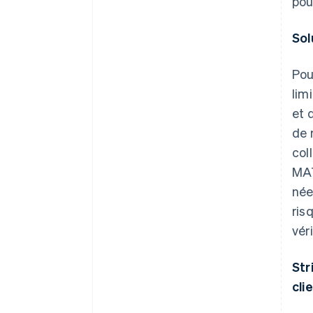
pou
Sol
Pou
lim
et 
de 
col
MAT
née
ris
vér
Str
cli