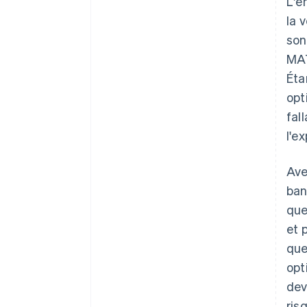
L'e
la 
son
MAT
Éta
opt
fal
l'e
Ave
ban
que
et 
que
opt
dev
ris