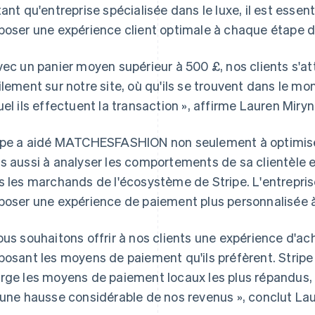
tant qu'entreprise spécialisée dans le luxe, il est es
poser une expérience client optimale à chaque étape d
vec un panier moyen supérieur à 500 £, nos clients s'a
ilement sur notre site, où qu'ils se trouvent dans le mon
uel ils effectuent la transaction », affirme Lauren Miry
ipe a aidé MATCHESFASHION non seulement à optimise
s aussi à analyser les comportements de sa clientèle 
s les marchands de l'écosystème de Stripe. L'entrepris
poser une expérience de paiement plus personnalisée à
ous souhaitons offrir à nos clients une expérience d'ac
posant les moyens de paiement qu'ils préfèrent. Strip
rge les moyens de paiement locaux les plus répandus, v
 une hausse considérable de nos revenus », conclut La