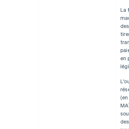
La 
mac
des
tir
tra
pai
en 
lég
L'o
rés
(en
MAT
sou
des