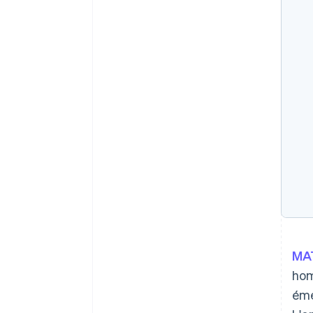
MA
hom
éme