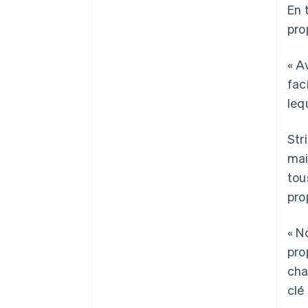
En 
pro
« A
fac
leq
Str
mai
tou
pro
« N
pro
cha
clé