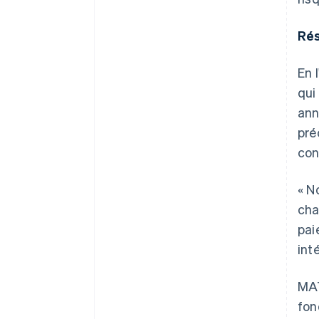
Rés
En 
qui
ann
pré
con
« N
cha
pai
int
MAT
fon