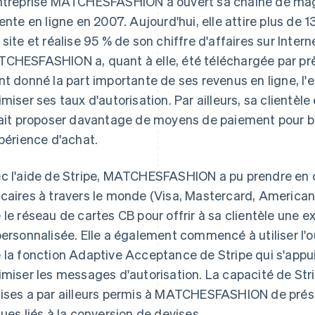
ntreprise MATCHESFASHION a ouvert sa chaîne de mag
vente en ligne en 2007. Aujourd'hui, elle attire plus de 1
 site et réalise 95 % de son chiffre d'affaires sur Intern
CHESFASHION a, quant à elle, été téléchargée par prè
nt donné la part importante de ses revenus en ligne, l
imiser ses taux d'autorisation. Par ailleurs, sa clientèle 
lait proposer davantage de moyens de paiement pour b
xpérience d'achat.
c l'aide de Stripe, MATCHESFASHION a pu prendre en c
caires à travers le monde (Visa, Mastercard, American 
 le réseau de cartes CB pour offrir à sa clientèle une 
personnalisée. Elle a également commencé à utiliser l'ou
 la fonction Adaptive Acceptance de Stripe qui s'appui
imiser les messages d'autorisation. La capacité de Str
ises a par ailleurs permis à MATCHESFASHION de préser
ques liés à la conversion de devises.