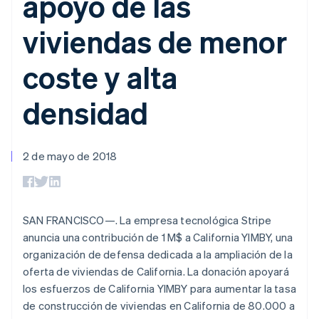
apoyo de las
Authorization
Recognition
Empresa
Gestión del dinero
Gestionar
Boost
Automatización
Plataformas
suscripciones
viviendas de menor
Optimizaciones
contable
Hoja de ruta del
SaaS
Ofrecer cobro por
de aceptación
Stripe Sigma
producto
consumo
Link
Informes
Conferencia anual
Emitir tarjetas
coste y alta
Proceso de
personalizados
Sessions
respaldadas por
compra
Data Pipeline
Empleos
monedas estables
Por sector
acelerado
Sincronización
Sala de prensa
densidad
Aprovisiona y gestiona
de datos
Stripe Press
servicios con agentes
Empresas de IA
Economía de los
creadores
2 de mayo de 2018
Juegos
Contacto
Más
Recursos
Hostelería, viajes y ocio
Product roadmap
Contacta con ventas
Ver lo que viene
Seguros
Integraciones de
Conviértete en socio
Medios de
aplicaciones
Radar
SAN FRANCISCO—. La empresa tecnológica Stripe
comunicación y
Ejemplos de código
Prevención de fraude
anuncia una contribución de 1 M$ a California YIMBY, una
entretenimiento
Blog de
Organizaciones sin
desarrolladores
organización de defensa dedicada a la ampliación de la
Atlas
fines de lucro
Estado de la API
Constitución de una startup
oferta de viviendas de California. La donación apoyará
Servicios
los esfuerzos de California YIMBY para aumentar la tasa
Climate
profesionales
Eliminación de dióxido de carbono
Sector público
de construcción de viviendas en California de 80.000 a
Minorista