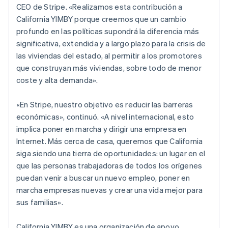
CEO de Stripe. «Realizamos esta contribución a
Emiratos Árabes Unidos
California YIMBY porque creemos que un cambio
English
profundo en las políticas supondrá la diferencia más
Eslovaquia
significativa, extendida y a largo plazo para la crisis de
English
Eslovenia
las viviendas del estado, al permitir a los promotores
English
Italiano
que construyan más viviendas, sobre todo de menor
España
coste y alta demanda».
Español
English
Estados Unidos
«En Stripe, nuestro objetivo es reducir las barreras
English
Español
简体中文
Estonia
económicas», continuó. «A nivel internacional, esto
English
implica poner en marcha y dirigir una empresa en
Finlandia
Internet. Más cerca de casa, queremos que California
English
Svenska
siga siendo una tierra de oportunidades: un lugar en el
Francia
que las personas trabajadoras de todos los orígenes
Français
English
Gibraltar
puedan venir a buscar un nuevo empleo, poner en
English
marcha empresas nuevas y crear una vida mejor para
Grecia
sus familias».
English
Hungría
California YIMBY es una organización de apoyo
English