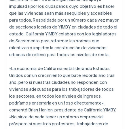
India
impulsada por los ciudadanos cuyo objetivo es hacer
English
que las viviendas sean más asequibles y accesibles
Irlanda
para todos. Respaldada por un número cada vez mayor
English
de secciones locales de YIMBY en ciudades de todo el
Italia
estado, California YIMBY colabora con los legisladores
Italiano
English
de Sacramento para reformar las normas que
Japón
ralentizan o impiden la construcción de viviendas
日本語
English
Letonia
urbanas de relleno para todos los niveles de renta.
English
Liechtenstein
«La economía de California está liderando Estados
Deutsch
English
Unidos con un crecimiento que bate récords año tras
Lituania
año, pero si nuestras ciudades no responden con
English
Luxemburgo
viviendas adecuadas para los trabajadores de todos
Français
Deutsch
English
los sectores, en todos los niveles de ingresos,
Malasia
podríamos enterrarla en un foso directamente»,
English
简体中文
comentó Brian Hanlon, presidente de California YIMBY.
Malta
«No sirve de nada tener un entorno empresarial
English
México
próspero si nuestros profesores, trabajadores de
Español
English