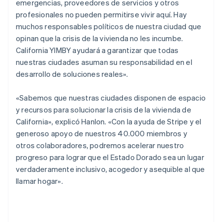
emergencias, proveedores de servicios y otros
Noruega
profesionales no pueden permitirse vivir aquí. Hay
English
muchos responsables políticos de nuestra ciudad que
Nueva Zelandia
opinan que la crisis de la vivienda no les incumbe.
English
Países Bajos
California YIMBY ayudará a garantizar que todas
Nederlands
English
nuestras ciudades asuman su responsabilidad en el
Polonia
desarrollo de soluciones reales».
English
Portugal
«Sabemos que nuestras ciudades disponen de espacio
Português
English
y recursos para solucionar la crisis de la vivienda de
RAE de Hong Kong, China
California», explicó Hanlon. «Con la ayuda de Stripe y el
English
简体中文
Reino Unido
generoso apoyo de nuestros 40.000 miembros y
English
otros colaboradores, podremos acelerar nuestro
República Checa
progreso para lograr que el Estado Dorado sea un lugar
English
verdaderamente inclusivo, acogedor y asequible al que
Rumania
llamar hogar».
English
Singapur
English
简体中文
Suecia
Svenska
English