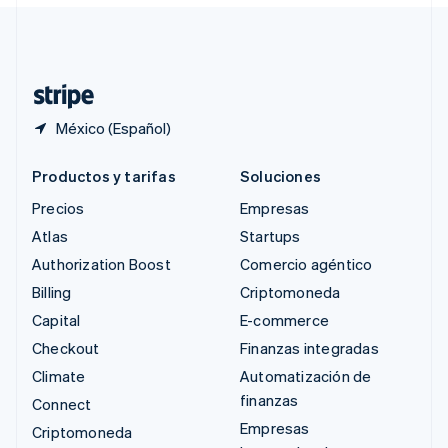
Suiza
Deutsch
Français
Italiano
English
Tailandia
ไทย
English
México (Español)
Productos y tarifas
Soluciones
Precios
Empresas
Atlas
Startups
Authorization Boost
Comercio agéntico
Billing
Criptomoneda
Capital
E-commerce
Checkout
Finanzas integradas
Climate
Automatización de
finanzas
Connect
Empresas
Criptomoneda