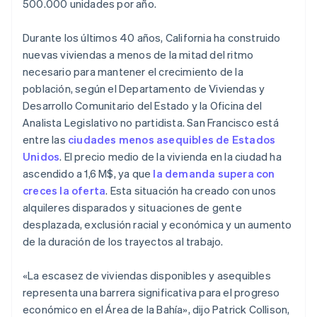
500.000 unidades por año.
Alemania
Deutsch
English
Durante los últimos 40 años, California ha construido
Australia
Ecosistema
nuevas viviendas a menos de la mitad del ritmo
English
Sesiones de Stripe 2026
necesario para mantener el crecimiento de la
Austria
Socios
Descubre cómo Stripe construye la infraestructura económi
población, según el Departamento de Viviendas y
Stripe App Marketplace
Mirar ahora
Deutsch
English
Bélgica
Desarrollo Comunitario del Estado y la Oficina del
Nederlands
Français
Deutsch
English
Analista Legislativo no partidista. San Francisco está
Brasil
entre las
ciudades menos asequibles de Estados
Português
English
Unidos
. El precio medio de la vivienda en la ciudad ha
Bulgaria
ascendido a 1,6 M$, ya que
la demanda supera con
English
Canadá
creces la oferta
. Esta situación ha creado con unos
English
Français
alquileres disparados y situaciones de gente
China continental
desplazada, exclusión racial y económica y un aumento
简体中文
English
de la duración de los trayectos al trabajo.
Chipre
English
Croacia
«La escasez de viviendas disponibles y asequibles
English
Italiano
representa una barrera significativa para el progreso
Dinamarca
económico en el Área de la Bahía», dijo Patrick Collison,
English