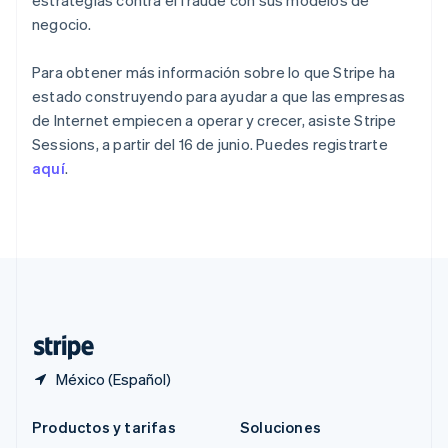
estrategias contra el fraude con sus modelos de
Português
English
negocio.
RAE de Hong Kong, China
English
简体中文
Reino Unido
Para obtener más información sobre lo que Stripe ha
English
estado construyendo para ayudar a que las empresas
República Checa
de Internet empiecen a operar y crecer, asiste Stripe
English
Sessions, a partir del 16 de junio. Puedes registrarte
Rumania
aquí
.
English
Singapur
English
简体中文
Suecia
Svenska
English
Suiza
Deutsch
Français
Italiano
English
Tailandia
ไทย
English
México (Español)
Productos y tarifas
Soluciones