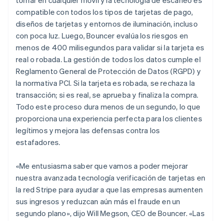
tomar en cualquier móvil y la tecnología de escaneo es
Português
English
compatible con todos los tipos de tarjetas de pago,
Bulgaria
diseños de tarjetas y entornos de iluminación, incluso
English
Canadá
con poca luz. Luego, Bouncer evalúa los riesgos en
English
Français
menos de 400 milisegundos para validar si la tarjeta es
China continental
real o robada. La gestión de todos los datos cumple el
简体中文
English
Reglamento General de Protección de Datos (RGPD) y
Chipre
la normativa PCI. Si la tarjeta es robada, se rechaza la
English
Croacia
transacción; si es real, se aprueba y finaliza la compra.
English
Italiano
Todo este proceso dura menos de un segundo, lo que
Dinamarca
proporciona una experiencia perfecta para los clientes
English
legítimos y mejora las defensas contra los
Emiratos Árabes Unidos
estafadores.
English
Eslovaquia
«Me entusiasma saber que vamos a poder mejorar
English
Eslovenia
nuestra avanzada tecnología verificación de tarjetas en
English
Italiano
la red Stripe para ayudar a que las empresas aumenten
España
sus ingresos y reduzcan aún más el fraude en un
Español
English
segundo plano», dijo Will Megson, CEO de Bouncer. «Las
Estados Unidos