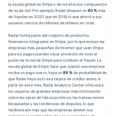
English
la escala global de Stripe y de los efectos compuestos
Liechtenstein
de su de red. Por ejemplo, Radar bloqueó un
60 %
más
Deutsch
English
de fraudes en 2020 que en 2019, lo que ahorró a sus
Lituania
usuarios cientos de millones de dólares en total.
English
Luxemburgo
Français
Deutsch
English
Radar forma parte del conjunto de productos
Malasia
financieros integrados en Stripe, por lo que incluso las
English
简体中文
empresas más pequeñas de Internet que usan Stripe
Malta
para los pagos pueden sacar provecho de todo el
English
México
poder de la red de Stripe para combatir el fraude. La
Español
English
escala global de Stripe hace que cuando una empresa
Noruega
recibe un pago nuevo, haya un
89 %
de probabilidad de
English
que Radar haya visto esa tarjeta de crédito antes. A
Nueva Zelandia
partir de este mes, Radar Analytics Center ofrecerá a
English
Países Bajos
los usuarios de grandes empresas más información
Nederlands
English
sobre las tasas de falsos positivos, las transacciones
Polonia
bloqueadas y las tendencias de disputas, lo que
English
facilitará aún más que las empresas alineen sus
Portugal