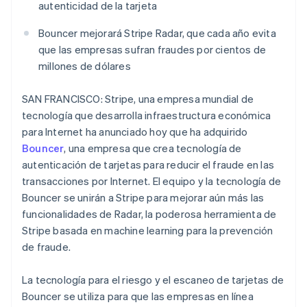
autenticidad de la tarjeta
Bouncer mejorará Stripe Radar, que cada año evita
Ecosistema
que las empresas sufran fraudes por cientos de
Sesiones de Stripe 2026
millones de dólares
Socios
Descubre cómo Stripe construye la infraestructura económi
Stripe App Marketplace
Mirar ahora
SAN FRANCISCO: Stripe, una empresa mundial de
tecnología que desarrolla infraestructura económica
para Internet ha anunciado hoy que ha adquirido
Bouncer
, una empresa que crea tecnología de
autenticación de tarjetas para reducir el fraude en las
transacciones por Internet. El equipo y la tecnología de
Bouncer se unirán a Stripe para mejorar aún más las
funcionalidades de Radar, la poderosa herramienta de
Stripe basada en machine learning para la prevención
de fraude.
La tecnología para el riesgo y el escaneo de tarjetas de
Bouncer se utiliza para que las empresas en línea