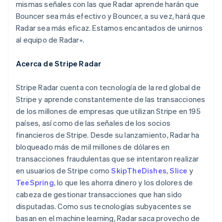
mismas señales con las que Radar aprende harán que
English
Español
简体中文
Estonia
Bouncer sea más efectivo y Bouncer, a su vez, hará que
English
Radar sea más eficaz. Estamos encantados de unirnos
Finlandia
al equipo de Radar».
English
Svenska
Francia
Acerca de Stripe Radar
Français
English
Gibraltar
English
Stripe Radar cuenta con tecnología de la red global de
Grecia
Stripe y aprende constantemente de las transacciones
English
de los millones de empresas que utilizan Stripe en 195
Hungría
países, así como de las señales de los socios
English
India
financieros de Stripe. Desde su lanzamiento, Radar ha
English
bloqueado más de mil millones de dólares en
Irlanda
transacciones fraudulentas que se intentaron realizar
English
en usuarios de Stripe como
SkipTheDishes
,
Slice
y
Italia
TeeSpring
, lo que les ahorra dinero y los dolores de
Italiano
English
cabeza de gestionar transacciones que han sido
Japón
disputadas. Como sus tecnologías subyacentes se
日本語
English
Letonia
basan en el machine learning, Radar saca provecho de