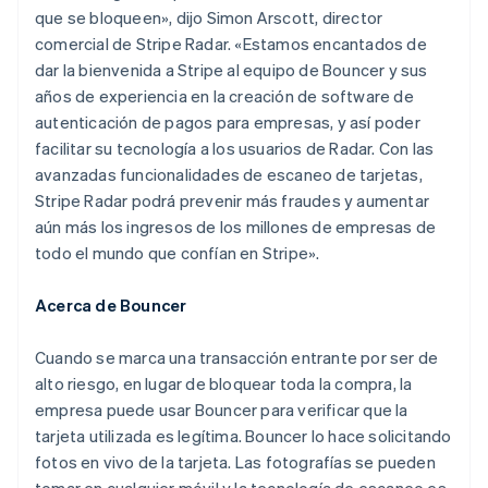
que se bloqueen», dijo Simon Arscott, director
comercial de Stripe Radar. «Estamos encantados de
dar la bienvenida a Stripe al equipo de Bouncer y sus
años de experiencia en la creación de software de
autenticación de pagos para empresas, y así poder
facilitar su tecnología a los usuarios de Radar. Con las
avanzadas funcionalidades de escaneo de tarjetas,
Stripe Radar podrá prevenir más fraudes y aumentar
aún más los ingresos de los millones de empresas de
todo el mundo que confían en Stripe».
Alemania
Acerca de Bouncer
Deutsch
English
Australia
Cuando se marca una transacción entrante por ser de
English
alto riesgo, en lugar de bloquear toda la compra, la
Austria
empresa puede usar Bouncer para verificar que la
Deutsch
English
Bélgica
tarjeta utilizada es legítima. Bouncer lo hace solicitando
Nederlands
Français
Deutsch
English
fotos en vivo de la tarjeta. Las fotografías se pueden
Brasil