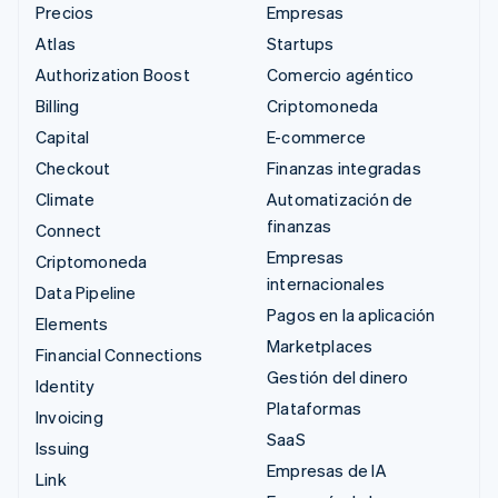
Precios
Empresas
Atlas
Startups
Authorization Boost
Comercio agéntico
Billing
Criptomoneda
Capital
E-commerce
Checkout
Finanzas integradas
Climate
Automatización de
finanzas
Connect
Empresas
Criptomoneda
internacionales
Data Pipeline
Pagos en la aplicación
Elements
Marketplaces
Financial Connections
Gestión del dinero
Identity
Plataformas
Invoicing
SaaS
Issuing
Empresas de IA
Link