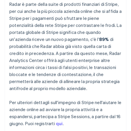
Radar è parte della suite di prodotti finanziari di Stripe,
English
Portogallo
per cui anche la più piccola azienda online che si affida a
Português
English
Stripe per i pagamenti può sfruttare le piene
RAS di Hong Kong, Cina
potenzialità della rete Stripe per contrastare le frodi. La
English
简体中文
portata globale di Stripe significa che quando
Regno Unito
un'azienda riceve un nuovo pagamento, c'è l'
89%
di
English
Repubblica Ceca
probabilità che Radar abbia già visto quella carta di
English
credito in precedenza. A partire da questo mese, Radar
Romania
Analytics Center offrirà agli utenti enterprise altre
English
informazioni circa i tassi di falsi positivi, le transazioni
Singapore
bloccate e le tendenze di contestazione, il che
English
简体中文
permetterà alle aziende di allineare la propria strategia
Slovacchia
antifrode al proprio modello aziendale.
English
Slovenia
English
Italiano
Per ulteriori dettagli sull'impegno di Stripe nell'aiutare le
Spagna
aziende online ad avviare la propria attività e a
Español
English
espandersi, partecipa a Stripe Sessions, a partire dal 16
Stati Uniti
giugno. Puoi registrarti
qui
.
English
Español
简体中文
Svezia