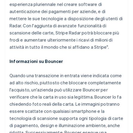
esperienza pluriennale nel creare software di
autenticazione dei pagamenti per aziende, e di
mettere le sue tecnologie a disposizione degli utenti di
Australia
Radar. Con l'aggiunta di avanzate funzionalità di
English
scansione delle carte, Stripe Radar potrà bloccare più
Austria
frodi e aumentare ulteriormente i ricavi di milioni di
Deutsch
English
attività in tutto il mondo che si affidano a Stripe".
Belgio
Nederlands
Français
Deutsch
English
Brasile
Informazioni su Bouncer
Português
English
Bulgaria
Quando una transazione in entrata viene indicata come
English
ad alto rischio, piuttosto che bloccare completamente
Canada
l'acquisto, un'azienda può utilizzare Bouncer per
English
Français
Cina continentale
verificare che la carta in uso sia legittima. Bouncer lo fa
简体中文
English
chiedendo foto reali della carta. Le immagini potranno
Cipro
essere scattate con qualsiasi smartphone e la
English
tecnologia di scansione supporta ogni tipologia di carte
Croazia
di pagamento, design e illuminazione ambiente, anche
English
Italiano
Danimarca
ridotta. Successivamente, Bouncer esegue una