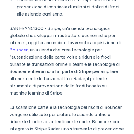
Scopri cosa ti aspetta
prevenzione di centinaia di milioni di dollari di frodi
Radar
alle aziende ogni anno.
Ecosistema
Prevenzione delle frodi
Partner
Atlas
SAN FRANCISCO - Stripe, un'azienda tecnologica
Stripe App Marketplace
Costituzione di start-up
globale che sviluppa infrastrutture economiche per
Internet, oggi ha annunciato l'avvenuta acquisizione di
Climate
Rimozione del carbonio
Bouncer
, un'azienda che crea tecnologie per
l'autenticazione delle carte volte a ridurre le frodi
Identity
Verifica online dell'identità
durante le transazioni online. Il team e le tecnologie di
Bouncer entreranno a far parte di Stripe per ampliare
ulteriormente le funzionalità di Radar, il potente
strumento di prevenzione delle frodi basato su
machine learning di Stripe.
Stripe Sessions 2026
Scopri come Stripe sta costruendo l'infrastruttura economi
La scansione carte e la tecnologia dei rischi di Bouncer
Guarda ora
vengono utilizzate per aiutare le aziende online a
ridurre le frodi e ad autenticare le carte. Bouncer sarà
integrato in Stripe Radar, uno strumento di prevenzione