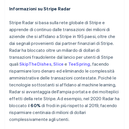
Italiano
English
Informazioni su Stripe Radar
Lettonia
English
Liechtenstein
Stripe Radar si basa sulla rete globale di Stripe e
Deutsch
English
apprende di continuo dalle transazioni dei milioni di
Lituania
aziende che si affidano a Stripe in 195 paesi, oltre che
English
dai segnali provenienti dai partner finanziari di Stripe.
Lussemburgo
Radar ha bloccato oltre un miliardo di dollari di
Français
Deutsch
English
transazioni fraudolente dal lancio per utenti di Stripe
Malaysia
quali
SkipTheDishes
,
Slice
e
TeeSpring
, facendo
English
简体中文
Malta
risparmiare loro denaro ed eliminando le complessità
English
amministrative delle transazioni contestate. Poiché le
Messico
tecnologie sottostanti si affidano al machine learning,
Español
English
Radar si avvantaggia dell'ampia portata e dei molteplici
Norvegia
effetti della rete Stripe. Ad esempio, nel 2020 Radar ha
English
Nuova Zelanda
bloccato il
60%
di frodi in più rispetto al 2019, facendo
English
risparmiare centinaia di milioni di dollari
Paesi Bassi
complessivamente agli utenti.
Nederlands
English
Polonia