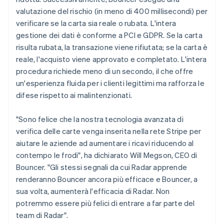
English
valutazione del rischio (in meno di 400 millisecondi) per
Emirati Arabi Uniti
verificare se la carta sia reale o rubata. L'intera
English
gestione dei dati è conforme a PCI e GDPR. Se la carta
Estonia
risulta rubata, la transazione viene rifiutata; se la carta è
English
reale, l'acquisto viene approvato e completato. L'intera
Finlandia
procedura richiede meno di un secondo, il che offre
English
Svenska
Francia
un'esperienza fluida per i clienti legittimi ma rafforza le
Français
English
difese rispetto ai malintenzionati.
Germania
Deutsch
English
"Sono felice che la nostra tecnologia avanzata di
Giappone
verifica delle carte venga inserita nella rete Stripe per
日本語
English
Gibilterra
aiutare le aziende ad aumentare i ricavi riducendo al
English
contempo le frodi", ha dichiarato Will Megson, CEO di
Grecia
Bouncer. "Gli stessi segnali da cui Radar apprende
English
renderanno Bouncer ancora più efficace e Bouncer, a
India
sua volta, aumenterà l'efficacia di Radar. Non
English
Irlanda
potremmo essere più felici di entrare a far parte del
English
team di Radar".
Italia