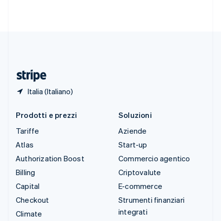
Svenska
English
Svizzera
Deutsch
Français
Italiano
English
Thailandia
ไทย
English
Ungheria
English
Italia (Italiano)
Prodotti e prezzi
Soluzioni
Tariffe
Aziende
Atlas
Start-up
Authorization Boost
Commercio agentico
Billing
Criptovalute
Capital
E-commerce
Checkout
Strumenti finanziari
integrati
Climate