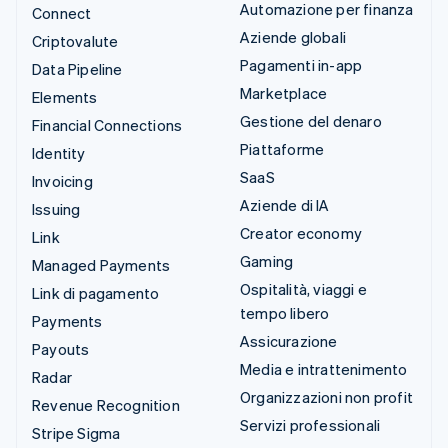
Automazione per finanza
Connect
Aziende globali
Criptovalute
Pagamenti in-app
Data Pipeline
Marketplace
Elements
Gestione del denaro
Financial Connections
Piattaforme
Identity
SaaS
Invoicing
Aziende di IA
Issuing
Creator economy
Link
Gaming
Managed Payments
Ospitalità, viaggi e
Link di pagamento
tempo libero
Payments
Assicurazione
Payouts
Media e intrattenimento
Radar
Organizzazioni non profit
Revenue Recognition
Servizi professionali
Stripe Sigma