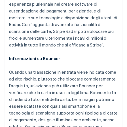
esperienza pluriennale nel creare software di
autenticazione dei pagamenti per aziende, e di
mettere le sue tecnologie a disposizione degli utenti di
Australia
Radar. Con l'aggiunta di avanzate funzionalità di
English
scansione delle carte, Stripe Radar potrà bloccare più
Austria
frodi e aumentare ulteriormente i ricavi di milioni di
Deutsch
English
attività in tutto il mondo che si affidano a Stripe".
Belgio
Nederlands
Français
Deutsch
English
Brasile
Informazioni su Bouncer
Português
English
Bulgaria
Quando una transazione in entrata viene indicata come
English
ad alto rischio, piuttosto che bloccare completamente
Canada
l'acquisto, un'azienda può utilizzare Bouncer per
English
Français
Cina continentale
verificare che la carta in uso sia legittima. Bouncer lo fa
简体中文
English
chiedendo foto reali della carta. Le immagini potranno
Cipro
essere scattate con qualsiasi smartphone e la
English
tecnologia di scansione supporta ogni tipologia di carte
Croazia
di pagamento, design e illuminazione ambiente, anche
English
Italiano
Danimarca
ridotta. Successivamente, Bouncer esegue una