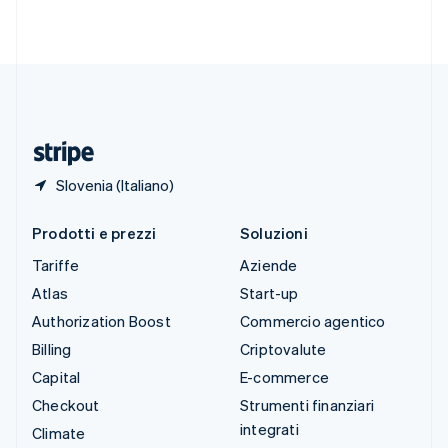
Svenska
English
Svizzera
Deutsch
Français
Italiano
English
Thailandia
ไทย
English
Ungheria
English
Slovenia (Italiano)
Prodotti e prezzi
Soluzioni
Tariffe
Aziende
Atlas
Start-up
Authorization Boost
Commercio agentico
Billing
Criptovalute
Capital
E-commerce
Checkout
Strumenti finanziari
integrati
Climate