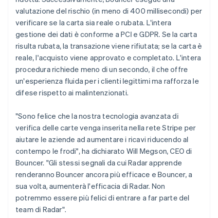
English
valutazione del rischio (in meno di 400 millisecondi) per
Emirati Arabi Uniti
verificare se la carta sia reale o rubata. L'intera
English
gestione dei dati è conforme a PCI e GDPR. Se la carta
Estonia
risulta rubata, la transazione viene rifiutata; se la carta è
English
reale, l'acquisto viene approvato e completato. L'intera
Finlandia
procedura richiede meno di un secondo, il che offre
English
Svenska
Francia
un'esperienza fluida per i clienti legittimi ma rafforza le
Français
English
difese rispetto ai malintenzionati.
Germania
Deutsch
English
"Sono felice che la nostra tecnologia avanzata di
Giappone
verifica delle carte venga inserita nella rete Stripe per
日本語
English
Gibilterra
aiutare le aziende ad aumentare i ricavi riducendo al
English
contempo le frodi", ha dichiarato Will Megson, CEO di
Grecia
Bouncer. "Gli stessi segnali da cui Radar apprende
English
renderanno Bouncer ancora più efficace e Bouncer, a
India
sua volta, aumenterà l'efficacia di Radar. Non
English
Irlanda
potremmo essere più felici di entrare a far parte del
English
team di Radar".
Italia