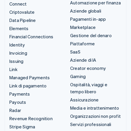
Automazione per finanza
Connect
Aziende globali
Criptovalute
Pagamenti in-app
Data Pipeline
Marketplace
Elements
Gestione del denaro
Financial Connections
Piattaforme
Identity
SaaS
Invoicing
Aziende di IA
Issuing
Creator economy
Link
Gaming
Managed Payments
Ospitalità, viaggi e
Link di pagamento
tempo libero
Payments
Assicurazione
Payouts
Media e intrattenimento
Radar
Organizzazioni non profit
Revenue Recognition
Servizi professionali
Stripe Sigma