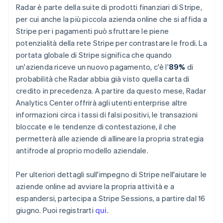
Radar è parte della suite di prodotti finanziari di Stripe,
English
Portogallo
per cui anche la più piccola azienda online che si affida a
Português
English
Stripe per i pagamenti può sfruttare le piene
RAS di Hong Kong, Cina
potenzialità della rete Stripe per contrastare le frodi. La
English
简体中文
portata globale di Stripe significa che quando
Regno Unito
un'azienda riceve un nuovo pagamento, c'è l'
89%
di
English
Repubblica Ceca
probabilità che Radar abbia già visto quella carta di
English
credito in precedenza. A partire da questo mese, Radar
Romania
Analytics Center offrirà agli utenti enterprise altre
English
informazioni circa i tassi di falsi positivi, le transazioni
Singapore
bloccate e le tendenze di contestazione, il che
English
简体中文
permetterà alle aziende di allineare la propria strategia
Slovacchia
antifrode al proprio modello aziendale.
English
Slovenia
English
Italiano
Per ulteriori dettagli sull'impegno di Stripe nell'aiutare le
Spagna
aziende online ad avviare la propria attività e a
Español
English
espandersi, partecipa a Stripe Sessions, a partire dal 16
Stati Uniti
giugno. Puoi registrarti
qui
.
English
Español
简体中文
Svezia