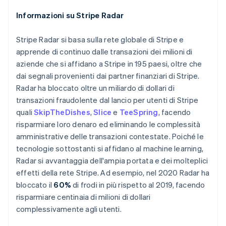
Italiano
English
Informazioni su Stripe Radar
Lettonia
English
Liechtenstein
Stripe Radar si basa sulla rete globale di Stripe e
Deutsch
English
apprende di continuo dalle transazioni dei milioni di
Lituania
aziende che si affidano a Stripe in 195 paesi, oltre che
English
dai segnali provenienti dai partner finanziari di Stripe.
Lussemburgo
Radar ha bloccato oltre un miliardo di dollari di
Français
Deutsch
English
transazioni fraudolente dal lancio per utenti di Stripe
Malaysia
quali
SkipTheDishes
,
Slice
e
TeeSpring
, facendo
English
简体中文
Malta
risparmiare loro denaro ed eliminando le complessità
English
amministrative delle transazioni contestate. Poiché le
Messico
tecnologie sottostanti si affidano al machine learning,
Español
English
Radar si avvantaggia dell'ampia portata e dei molteplici
Norvegia
effetti della rete Stripe. Ad esempio, nel 2020 Radar ha
English
Nuova Zelanda
bloccato il
60%
di frodi in più rispetto al 2019, facendo
English
risparmiare centinaia di milioni di dollari
Paesi Bassi
complessivamente agli utenti.
Nederlands
English
Polonia