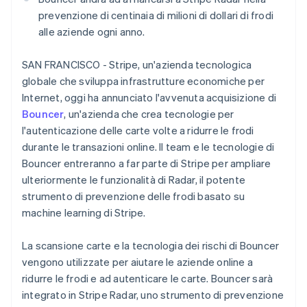
Scopri cosa ti aspetta
prevenzione di centinaia di milioni di dollari di frodi
Radar
alle aziende ogni anno.
Ecosistema
Prevenzione delle frodi
Partner
Atlas
SAN FRANCISCO - Stripe, un'azienda tecnologica
Stripe App Marketplace
Costituzione di start-up
globale che sviluppa infrastrutture economiche per
Internet, oggi ha annunciato l'avvenuta acquisizione di
Climate
Rimozione del carbonio
Bouncer
, un'azienda che crea tecnologie per
l'autenticazione delle carte volte a ridurre le frodi
Identity
Verifica online dell'identità
durante le transazioni online. Il team e le tecnologie di
Bouncer entreranno a far parte di Stripe per ampliare
ulteriormente le funzionalità di Radar, il potente
strumento di prevenzione delle frodi basato su
machine learning di Stripe.
Stripe Sessions 2026
Scopri come Stripe sta costruendo l'infrastruttura economi
La scansione carte e la tecnologia dei rischi di Bouncer
Guarda ora
vengono utilizzate per aiutare le aziende online a
ridurre le frodi e ad autenticare le carte. Bouncer sarà
integrato in Stripe Radar, uno strumento di prevenzione