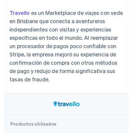
Authorization
Recognition
Empresa
Gestión del dinero
Gestionar
Boost
Automatización
Plataformas
suscripciones
Travello
es un Marketplace de viajes con sede
Optimizaciones
contable
Hoja de ruta del
SaaS
Ofrecer cobro por
de aceptación
Stripe Sigma
producto
en Brisbane que conecta a aventureros
consumo
Link
Informes
Conferencia anual
Emitir tarjetas
independientes con visitas y experiencias
Proceso de
personalizados
Sessions
respaldadas por
compra
Data Pipeline
Empleos
monedas estables
específicas en todo el mundo. Al reemplazar
Por sector
acelerado
Sincronización
Sala de prensa
Aprovisiona y gestiona
un procesador de pagos poco confiable con
de datos
Stripe Press
servicios con agentes
Empresas de IA
Stripe, la empresa mejoró su experiencia de
Economía de los
confirmación de compra con otros métodos
creadores
Juegos
Contacto
de pago y redujo de forma significativa sus
Más
Recursos
Hostelería, viajes y ocio
Product roadmap
tasas de fraude.
Contacta con ventas
Ver lo que viene
Seguros
Integraciones de
Conviértete en socio
Medios de
aplicaciones
Radar
comunicación y
Ejemplos de código
Prevención de fraude
entretenimiento
Blog de
Organizaciones sin
desarrolladores
Atlas
fines de lucro
Estado de la API
Constitución de una startup
Servicios
Climate
profesionales
Productos utilizados
Eliminación de dióxido de carbono
Sector público
Minorista