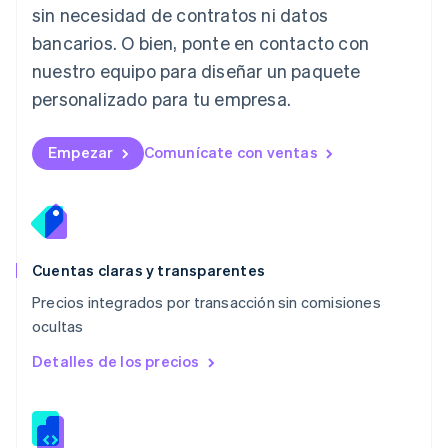
Lituania
sin necesidad de contratos ni datos
English
bancarios. O bien, ponte en contacto con
Luxemburgo
nuestro equipo para diseñar un paquete
Français
Deutsch
English
Malasia
personalizado para tu empresa.
English
简体中文
Malta
English
Empezar
Comunícate con ventas
México
Español
English
Noruega
English
Nueva Zelandia
English
Cuentas claras y transparentes
Países Bajos
Precios integrados por transacción sin comisiones
Nederlands
English
ocultas
Polonia
English
Detalles de los precios
Portugal
Português
English
RAE de Hong Kong, China
English
简体中文