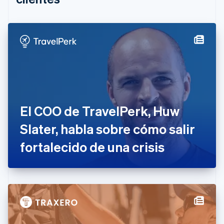
Canadá
English
Français
China continental
简体中文
English
Chipre
English
Croacia
English
Italiano
Dinamarca
English
Emiratos Árabes Unidos
El COO de TravelPerk, Huw
English
Slater, habla sobre cómo salir
Eslovaquia
English
fortalecido de una crisis
Eslovenia
English
Italiano
España
Español
English
Estados Unidos
English
Español
简体中文
Estonia
English