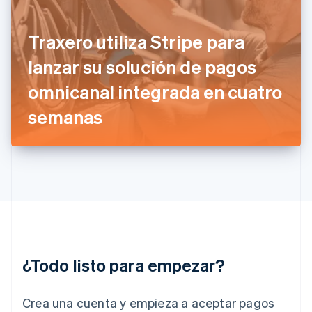
Finlandia
English
Svenska
Francia
Traxero utiliza Stripe para
Français
English
Gibraltar
lanzar su solución de pagos
English
omnicanal integrada en cuatro
Grecia
English
semanas
Hungría
English
India
English
Irlanda
English
Italia
Italiano
English
Japón
日本語
English
¿Todo listo para empezar?
Letonia
English
Liechtenstein
Crea una cuenta y empieza a aceptar pagos
Deutsch
English