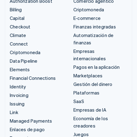
Authorization Boost
Comercio agéntico
Billing
Criptomoneda
Capital
E-commerce
Checkout
Finanzas integradas
Climate
Automatización de
finanzas
Connect
Empresas
Criptomoneda
internacionales
Data Pipeline
Pagos en la aplicación
Elements
Marketplaces
Financial Connections
Gestión del dinero
Identity
Plataformas
Invoicing
SaaS
Issuing
Empresas de IA
Link
Economía de los
Managed Payments
creadores
Enlaces de pago
Juegos