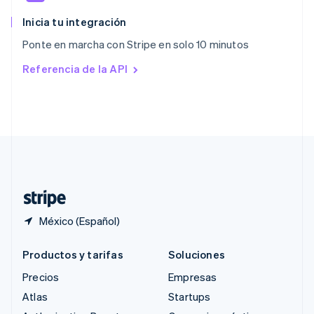
Reino Unido
English
Inicia tu integración
República Checa
Ponte en marcha con Stripe en solo 10 minutos
English
Rumania
Referencia de la API
English
Singapur
English
简体中文
Suecia
Svenska
English
Suiza
Deutsch
Français
Italiano
English
Tailandia
ไทย
English
México (Español)
Productos y tarifas
Soluciones
Precios
Empresas
Atlas
Startups