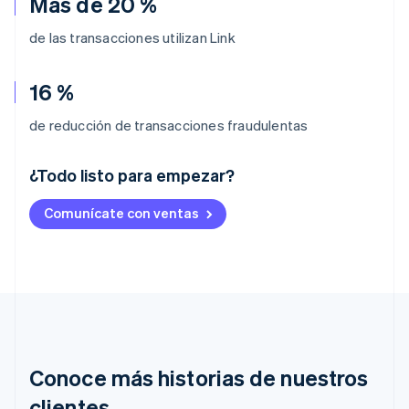
Más de 20 %
de las transacciones utilizan Link
16 %
de reducción de transacciones fraudulentas
¿Todo listo para empezar?
Alemania
Comunícate con ventas
Deutsch
English
Australia
English
Austria
Deutsch
English
Bélgica
Nederlands
Français
Deutsch
English
Brasil
Português
English
Conoce más historias de nuestros
Bulgaria
English
clientes