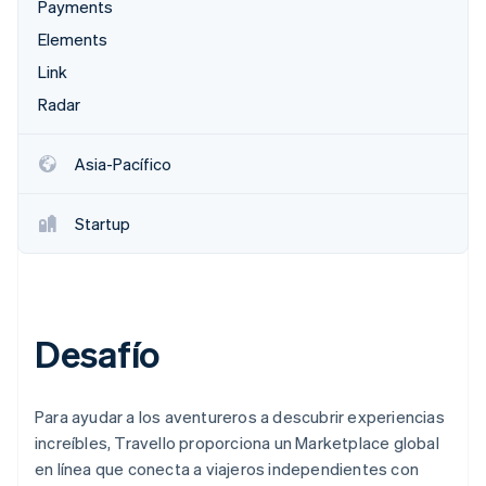
Payments
Elements
Link
Ecosistema
Sesiones de Stripe 2026
Radar
Socios
Descubre cómo Stripe construye la infraestructura económi
Stripe App Marketplace
Mirar ahora
Asia-Pacífico
Startup
Desafío
Para ayudar a los aventureros a descubrir experiencias
increíbles, Travello proporciona un Marketplace global
en línea que conecta a viajeros independientes con