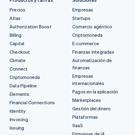
Productos y tarifas
Soluciones
Precios
Empresas
Atlas
Startups
Authorization Boost
Comercio agéntico
Billing
Criptomoneda
Capital
E-commerce
Checkout
Finanzas integradas
Climate
Automatización de
finanzas
Connect
Empresas
Criptomoneda
internacionales
Data Pipeline
Pagos en la aplicación
Elements
Marketplaces
Financial Connections
Gestión del dinero
Identity
Plataformas
Invoicing
SaaS
Issuing
Empresas de IA