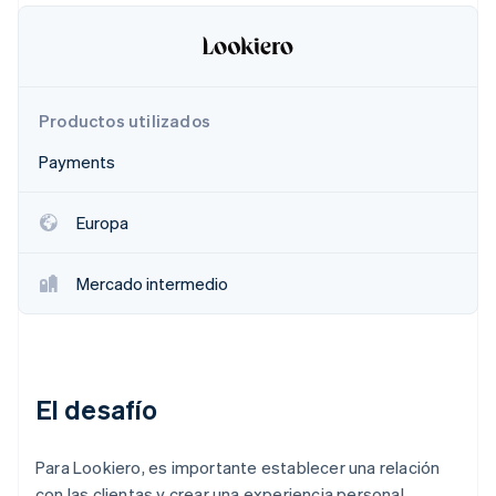
Ecosistema
Sesiones de Stripe 2026
Productos utilizados
Socios
Descubre cómo Stripe construye la infraestructura económi
Stripe App Marketplace
Mirar ahora
Payments
Europa
Mercado intermedio
El desafío
Para Lookiero, es importante establecer una relación
con las clientas y crear una experiencia personal