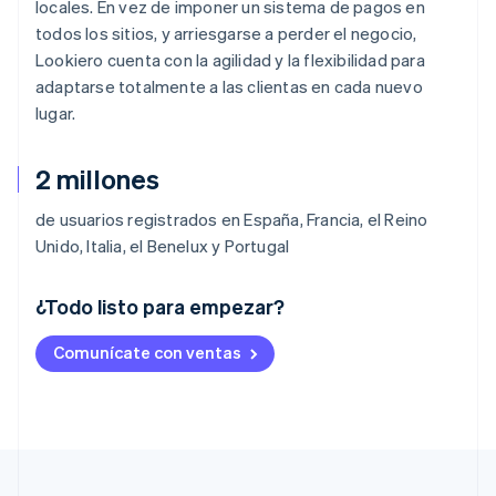
locales. En vez de imponer un sistema de pagos en
todos los sitios, y arriesgarse a perder el negocio,
Lookiero cuenta con la agilidad y la flexibilidad para
adaptarse totalmente a las clientas en cada nuevo
lugar.
2 millones
de usuarios registrados en España, Francia, el Reino
Unido, Italia, el Benelux y Portugal
¿Todo listo para empezar?
Alemania
Comunícate con ventas
Deutsch
English
Australia
English
Austria
Deutsch
English
Bélgica
Nederlands
Français
Deutsch
English