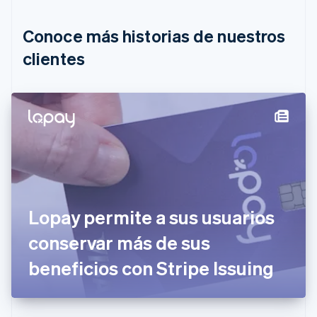
Brasil
Português
English
Conoce más historias de nuestros
Bulgaria
English
clientes
Canadá
English
Français
China continental
简体中文
English
Chipre
English
Croacia
English
Italiano
Dinamarca
English
Emiratos Árabes Unidos
Lopay permite a sus usuarios
English
conservar más de sus
Eslovaquia
English
beneficios con Stripe Issuing
Eslovenia
English
Italiano
España
Español
English