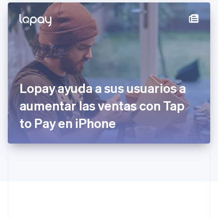
Estados Unidos
English
Español
简体中文
Estonia
English
Finlandia
English
Svenska
Francia
Français
English
Gibraltar
Lopay ayuda a sus usuarios a
English
aumentar las ventas con Tap
Grecia
English
to Pay en iPhone
Hungría
English
India
English
Irlanda
English
Italia
Italiano
English
Japón
日本語
English