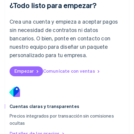
¿Todo listo para empezar?
Letonia
English
Liechtenstein
Crea una cuenta y empieza a aceptar pagos
Deutsch
English
Lituania
sin necesidad de contratos ni datos
English
bancarios. O bien, ponte en contacto con
Luxemburgo
nuestro equipo para diseñar un paquete
Français
Deutsch
English
Malasia
personalizado para tu empresa.
English
简体中文
Malta
English
Empezar
Comunícate con ventas
México
Español
English
Noruega
English
Nueva Zelandia
English
Cuentas claras y transparentes
Países Bajos
Precios integrados por transacción sin comisiones
Nederlands
English
ocultas
Polonia
English
Detalles de los precios