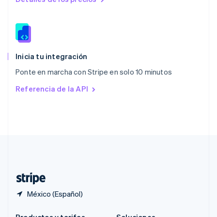
Portugal
Português
English
RAE de Hong Kong, China
English
简体中文
Reino Unido
English
Inicia tu integración
República Checa
Ponte en marcha con Stripe en solo 10 minutos
English
Rumania
Referencia de la API
English
Singapur
English
简体中文
Suecia
Svenska
English
Suiza
Deutsch
Français
Italiano
English
Tailandia
ไทย
English
México (Español)