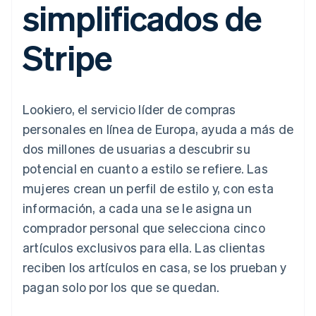
simplificados de
Authorization
Recognition
Empresa
Gestión del dinero
Gestionar
Boost
Automatización
Plataformas
suscripciones
Optimizaciones
contable
Hoja de ruta del
SaaS
Ofrecer cobro por
Stripe
de aceptación
Stripe Sigma
producto
consumo
Link
Informes
Conferencia anual
Emitir tarjetas
Proceso de
personalizados
Sessions
respaldadas por
compra
Data Pipeline
Empleos
monedas estables
Por sector
acelerado
Sincronización
Sala de prensa
Aprovisiona y gestiona
Lookiero, el servicio líder de compras
de datos
Stripe Press
servicios con agentes
Empresas de IA
personales en línea de Europa, ayuda a más de
Economía de los
dos millones de usuarias a descubrir su
creadores
Juegos
Contacto
potencial en cuanto a estilo se refiere. Las
Más
Recursos
Hostelería, viajes y ocio
Product roadmap
mujeres crean un perfil de estilo y, con esta
Contacta con ventas
Ver lo que viene
Seguros
Integraciones de
Conviértete en socio
información, a cada una se le asigna un
Medios de
aplicaciones
Radar
comunicación y
Ejemplos de código
comprador personal que selecciona cinco
Prevención de fraude
entretenimiento
Blog de
artículos exclusivos para ella. Las clientas
Organizaciones sin
desarrolladores
Atlas
fines de lucro
Estado de la API
Constitución de una startup
reciben los artículos en casa, se los prueban y
Servicios
pagan solo por los que se quedan.
Climate
profesionales
Eliminación de dióxido de carbono
Sector público
Minorista