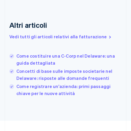
English
Estonia
English
Finlandia
Altri articoli
English
Svenska
Francia
Vedi tutti gli articoli relativi alla fatturazione
Français
English
Germania
Deutsch
English
Come costituire una C-Corp nel Delaware: una
Giappone
日本語
English
guida dettagliata
Gibilterra
Concetti di base sulle imposte societarie nel
English
Delaware: risposte alle domande frequenti
Grecia
English
Come registrare un'azienda: primi passaggi
India
chiave per le nuove attività
English
Irlanda
English
Italia
Italiano
English
Lettonia