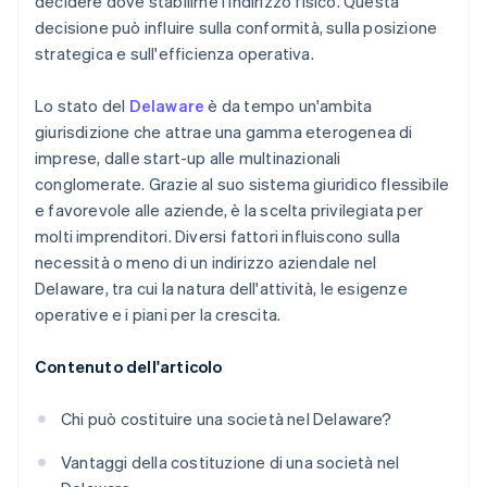
decidere dove stabilirne l'indirizzo fisico. Questa
decisione può influire sulla conformità, sulla posizione
Presentazione automatica della dichiarazione
strategica e sull'efficienza operativa.
fiscale 83(b)
Documenti legali aziendali con idoneità globale
Lo stato del
Delaware
è da tempo un'ambita
giurisdizione che attrae una gamma eterogenea di
Un anno gratuito di Stripe Payments, più 50.000
imprese, dalle start-up alle multinazionali
USD in crediti e sconti offerti dai partner
conglomerate. Grazie al suo sistema giuridico flessibile
e favorevole alle aziende, è la scelta privilegiata per
molti imprenditori. Diversi fattori influiscono sulla
necessità o meno di un indirizzo aziendale nel
Delaware, tra cui la natura dell'attività, le esigenze
operative e i piani per la crescita.
Contenuto dell'articolo
Chi può costituire una società nel Delaware?
Vantaggi della costituzione di una società nel