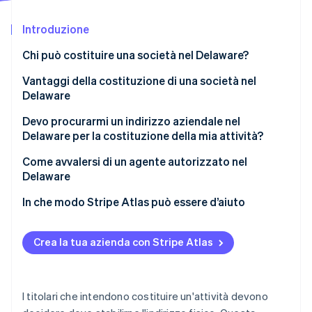
Scopri cosa ti aspetta
Introduzione
Radar
Ecosistema
Prevenzione delle frodi
Chi può costituire una società nel Delaware?
Partner
Atlas
Stripe App Marketplace
Costituzione di start-up
Vantaggi della costituzione di una società nel
Delaware
Climate
Rimozione del carbonio
Devo procurarmi un indirizzo aziendale nel
Identity
Delaware per la costituzione della mia attività?
Verifica online dell'identità
Come avvalersi di un agente autorizzato nel
Delaware
In che modo Stripe Atlas può essere d’aiuto
Stripe Sessions 2026
Registrazione su Atlas
Scopri come Stripe sta costruendo l'infrastruttura economi
Crea la tua azienda con Stripe Atlas
Guarda ora
Accettazione di pagamenti e operazioni bancarie
prima dell’arrivo del tuo EIN
Acquisto di azioni senza contanti da parte del
I titolari che intendono costituire un'attività devono
fondatore