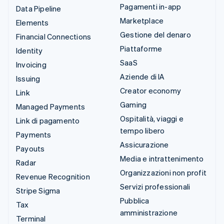
Pagamenti in-app
Data Pipeline
Marketplace
Elements
Gestione del denaro
Financial Connections
Piattaforme
Identity
SaaS
Invoicing
Aziende di IA
Issuing
Creator economy
Link
Gaming
Managed Payments
Ospitalità, viaggi e
Link di pagamento
tempo libero
Payments
Assicurazione
Payouts
Media e intrattenimento
Radar
Organizzazioni non profit
Revenue Recognition
Servizi professionali
Stripe Sigma
Pubblica
Tax
amministrazione
Terminal