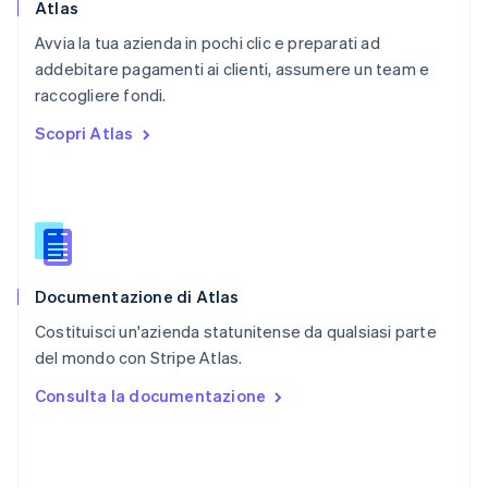
Português
English
Atlas
RAS di Hong Kong, Cina
Avvia la tua azienda in pochi clic e preparati ad
English
简体中文
addebitare pagamenti ai clienti, assumere un team e
Regno Unito
English
raccogliere fondi.
Repubblica Ceca
Scopri Atlas
English
Romania
English
Singapore
English
简体中文
Slovacchia
English
Documentazione di Atlas
Slovenia
English
Italiano
Costituisci un'azienda statunitense da qualsiasi parte
Spagna
del mondo con Stripe Atlas.
Español
English
Stati Uniti
Consulta la documentazione
English
Español
简体中文
Svezia
Svenska
English
Svizzera