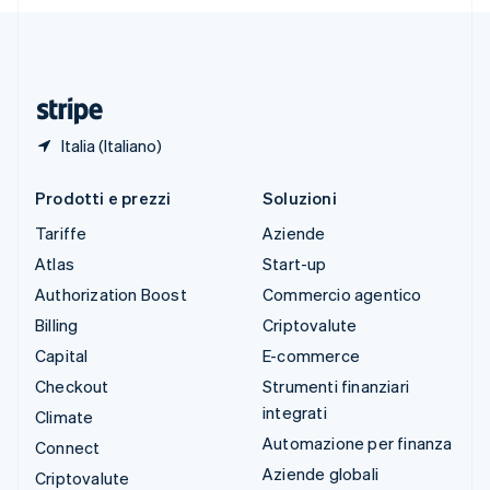
Deutsch
Français
Italiano
English
Thailandia
ไทย
English
Ungheria
English
Italia (Italiano)
Prodotti e prezzi
Soluzioni
Tariffe
Aziende
Atlas
Start-up
Authorization Boost
Commercio agentico
Billing
Criptovalute
Capital
E-commerce
Checkout
Strumenti finanziari
integrati
Climate
Automazione per finanza
Connect
Aziende globali
Criptovalute