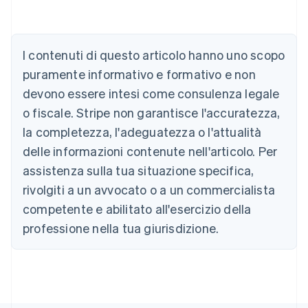
Australia
English
Austria
I contenuti di questo articolo hanno uno scopo
Deutsch
English
puramente informativo e formativo e non
Belgio
devono essere intesi come consulenza legale
Nederlands
Français
Deutsch
English
Brasile
o fiscale. Stripe non garantisce l'accuratezza,
Português
English
la completezza, l'adeguatezza o l'attualità
Bulgaria
English
delle informazioni contenute nell'articolo. Per
Canada
assistenza sulla tua situazione specifica,
English
Français
Cina continentale
rivolgiti a un avvocato o a un commercialista
简体中文
English
competente e abilitato all'esercizio della
Cipro
professione nella tua giurisdizione.
English
Croazia
English
Italiano
Danimarca
English
Emirati Arabi Uniti