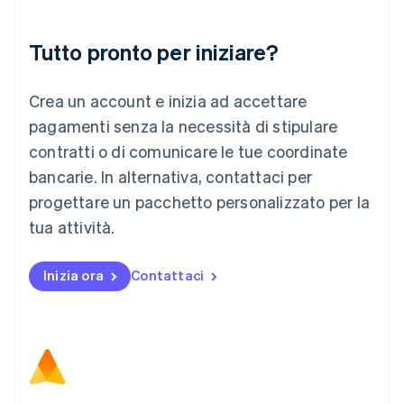
English
Liechtenstein
Deutsch
English
Tutto pronto per iniziare?
Lituania
English
Crea un account e inizia ad accettare
Lussemburgo
Français
Deutsch
English
pagamenti senza la necessità di stipulare
Malaysia
contratti o di comunicare le tue coordinate
English
简体中文
Malta
bancarie. In alternativa, contattaci per
English
progettare un pacchetto personalizzato per la
Messico
tua attività.
Español
English
Norvegia
English
Inizia ora
Contattaci
Nuova Zelanda
English
Paesi Bassi
Nederlands
English
Polonia
English
Portogallo