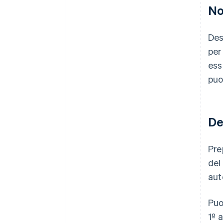
No
Des
per
ess
puo
De
Pre
del
aut
Puo
1º 