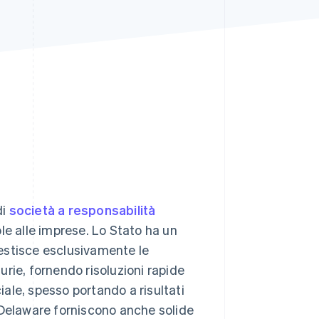
Stripe Sessions 2026
Scopri come Stripe sta
costruendo
l'infrastruttura
economica per l'IA.
Guarda ora
di
società a responsabilità
e alle imprese. Lo Stato ha un
estisce esclusivamente le
rie, fornendo risoluzioni rapide
ciale, spesso portando a risultati
el Delaware forniscono anche solide