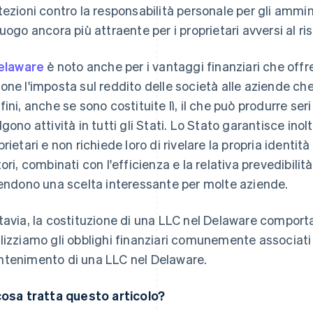
tezioni contro la responsabilità personale per gli amminis
luogo ancora più attraente per i proprietari avversi al ris
elaware
è noto anche per i vantaggi finanziari che offr
one l'imposta sul reddito delle società alle aziende che 
fini, anche se sono costituite lì, il che può produrre seri
lgono attività in tutti gli Stati. Lo Stato garantisce inol
prietari e non richiede loro di rivelare la propria identi
tori, combinati con l'efficienza e la relativa prevedibili
rendono una scelta interessante per molte aziende.
tavia, la costituzione di una LLC nel Delaware comport
lizziamo gli obblighi finanziari comunemente associati a
tenimento di una LLC nel Delaware.
cosa tratta questo articolo?