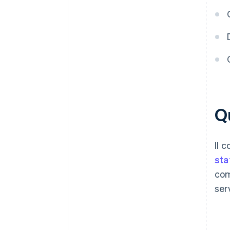
partner
Q
Il 
sta
com
serv