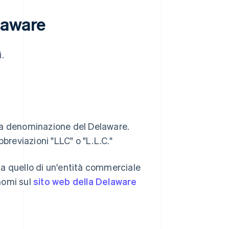
laware
.
la denominazione del Delaware.
breviazioni "LLC" o "L.L.C."
a quello di un'entità commerciale
 nomi sul
sito web della Delaware