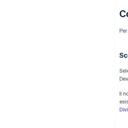
C
Per
Sc
Sel
Dev
Il 
esi
Div