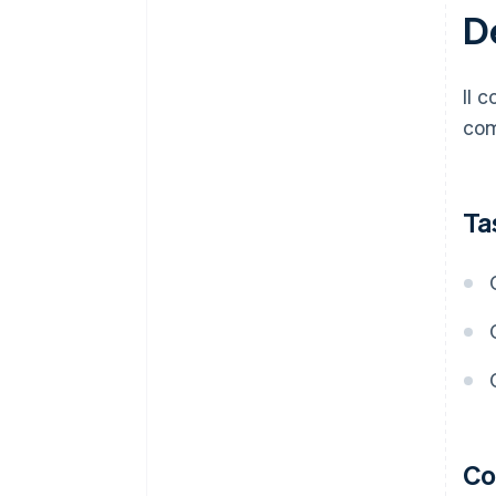
D
Il 
com
Ta
Co