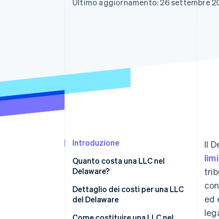
Ultimo aggiornamento: 26 settembre 2
Link
Pagamento accelerato
Financial Connections
Conti finanziari collegati
Introduzione
Il 
lim
Quanto costa una LLC nel
Delaware?
tri
con
Dettaglio dei costi per una LLC
ed 
del Delaware
leg
Tassa di dichiarazione statale
Come costituire una LLC nel