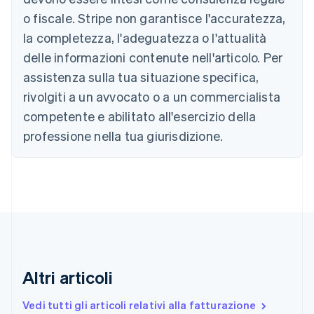
Nederlands
Français
Deutsch
English
o fiscale. Stripe non garantisce l'accuratezza,
Brasile
la completezza, l'adeguatezza o l'attualità
Português
English
Bulgaria
delle informazioni contenute nell'articolo. Per
English
assistenza sulla tua situazione specifica,
Canada
rivolgiti a un avvocato o a un commercialista
English
Français
Cina continentale
competente e abilitato all'esercizio della
简体中文
English
professione nella tua giurisdizione.
Cipro
English
Croazia
English
Italiano
Danimarca
English
Emirati Arabi Uniti
English
Estonia
English
Altri articoli
Finlandia
English
Svenska
Vedi tutti gli articoli relativi alla fatturazione
Francia