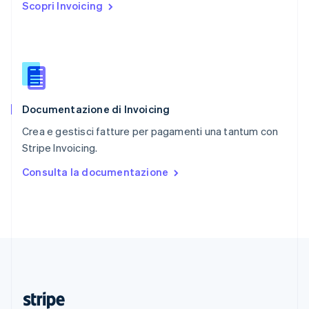
Scopri Invoicing
English
Romania
English
Singapore
English
简体中文
Slovacchia
English
Documentazione di Invoicing
Slovenia
English
Italiano
Crea e gestisci fatture per pagamenti una tantum con
Spagna
Stripe Invoicing.
Español
English
Stati Uniti
Consulta la documentazione
English
Español
简体中文
Svezia
Svenska
English
Svizzera
Deutsch
Français
Italiano
English
Thailandia
ไทย
English
Ungheria
English