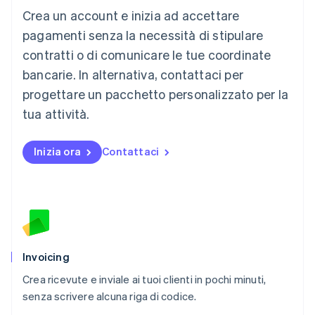
Crea un account e inizia ad accettare
Français
Deutsch
English
Malaysia
pagamenti senza la necessità di stipulare
English
简体中文
contratti o di comunicare le tue coordinate
Malta
English
bancarie. In alternativa, contattaci per
Messico
progettare un pacchetto personalizzato per la
Español
English
Norvegia
tua attività.
English
Nuova Zelanda
Inizia ora
Contattaci
English
Paesi Bassi
Nederlands
English
Polonia
English
Portogallo
Português
English
RAS di Hong Kong, Cina
Invoicing
English
简体中文
Crea ricevute e inviale ai tuoi clienti in pochi minuti,
Regno Unito
English
senza scrivere alcuna riga di codice.
Repubblica Ceca