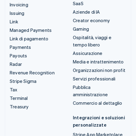
SaaS
Invoicing
Aziende di IA
Issuing
Creator economy
Link
Gaming
Managed Payments
Ospitalità, viaggi e
Link di pagamento
tempo libero
Payments
Assicurazione
Payouts
Media e intrattenimento
Radar
Organizzazioni non profit
Revenue Recognition
Servizi professionali
Stripe Sigma
Pubblica
Tax
amministrazione
Terminal
Commercio al dettaglio
Treasury
Integrazioni e soluzioni
personalizzate
Stripe App Marketplace