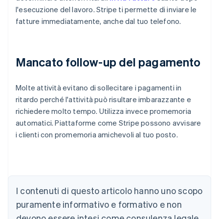
l'esecuzione del lavoro. Stripe ti permette di inviare le
fatture immediatamente, anche dal tuo telefono.
Mancato follow-up del pagamento
Molte attività evitano di sollecitare i pagamenti in
ritardo perché l'attività può risultare imbarazzante e
richiedere molto tempo. Utilizza invece promemoria
automatici. Piattaforme come Stripe possono avvisare
i clienti con promemoria amichevoli al tuo posto.
Australia
I contenuti di questo articolo hanno uno scopo
English
Austria
puramente informativo e formativo e non
Deutsch
English
devono essere intesi come consulenza legale
Belgio