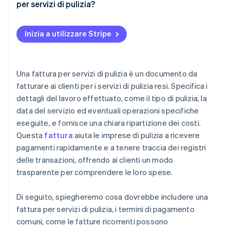
per servizi di pulizia?
Dettagli insufficienti
Inizia a utilizzare Stripe
Omissione delle informazioni di contatto
Omissione del numero di fattura
Una fattura per servizi di pulizia è un documento da
Utilizzo di tariffe incoerenti
fatturare ai clienti per i servizi di pulizia resi. Specifica i
dettagli del lavoro effettuato, come il tipo di pulizia, la
Termini di pagamento vaghi
data del servizio ed eventuali operazioni specifiche
Omissione di imposte o oneri
eseguite, e fornisce una chiara ripartizione dei costi.
Questa
fattura
aiuta le imprese di pulizia a ricevere
Refusi o errori matematici
pagamenti rapidamente e a tenere traccia dei registri
Emissione di fatture poco curate
delle transazioni, offrendo ai clienti un modo
trasparente per comprendere le loro spese.
Ritardo nell’invio delle fatture
Mancato follow-up del pagamento
Di seguito, spiegheremo cosa dovrebbe includere una
fattura per servizi di pulizia, i termini di pagamento
comuni, come le fatture ricorrenti possono