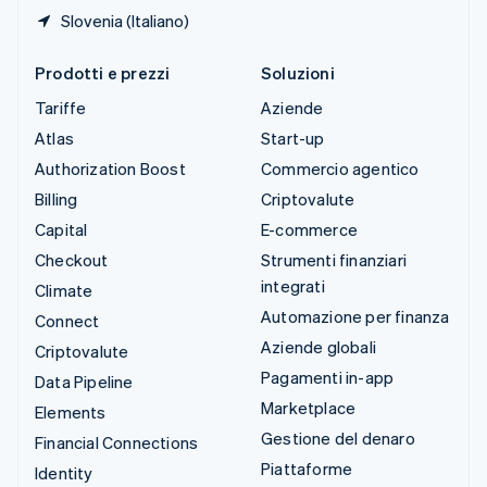
Slovenia (Italiano)
Prodotti e prezzi
Soluzioni
Tariffe
Aziende
Atlas
Start-up
Authorization Boost
Commercio agentico
Billing
Criptovalute
Capital
E-commerce
Checkout
Strumenti finanziari
integrati
Climate
Automazione per finanza
Connect
Aziende globali
Criptovalute
Pagamenti in-app
Data Pipeline
Marketplace
Elements
Gestione del denaro
Financial Connections
Piattaforme
Identity