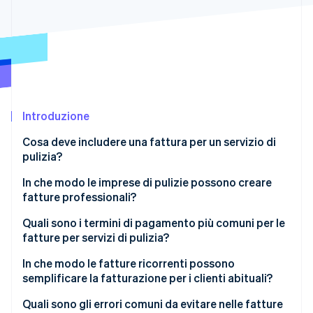
Scopri cosa ti aspetta
Radar
Ecosistema
Prevenzione delle frodi
Partner
Atlas
Stripe App Marketplace
Costituzione di start-up
Climate
Rimozione del carbonio
Introduzione
Identity
Cosa deve includere una fattura per un servizio di
Verifica online dell'identità
pulizia?
In che modo le imprese di pulizie possono creare
fatture professionali?
Quali sono i termini di pagamento più comuni per le
Stripe Sessions 2026
fatture per servizi di pulizia?
Scopri come Stripe sta costruendo l'infrastruttura economi
Guarda ora
In che modo le fatture ricorrenti possono
semplificare la fatturazione per i clienti abituali?
Quali sono gli errori comuni da evitare nelle fatture