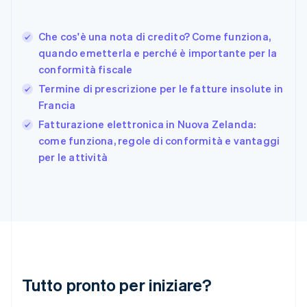
Français
English
Germania
Che cos'è una nota di credito? Come funziona,
Deutsch
English
quando emetterla e perché è importante per la
Giappone
日本語
English
conformità fiscale
Gibilterra
Termine di prescrizione per le fatture insolute in
English
Francia
Grecia
English
Fatturazione elettronica in Nuova Zelanda:
India
come funziona, regole di conformità e vantaggi
English
per le attività
Irlanda
English
Italia
Italiano
English
Lettonia
English
Liechtenstein
Deutsch
English
Lituania
Tutto pronto per iniziare?
English
Lussemburgo