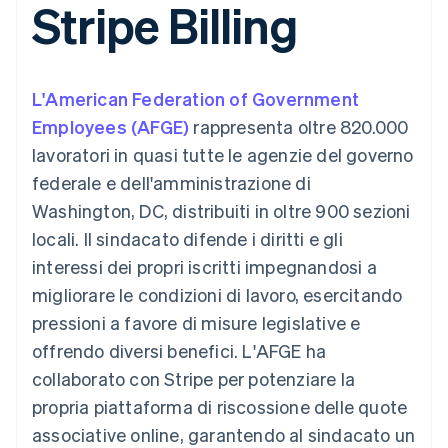
Stripe Billing
utente
Automazione
Gestione del denaro
Gestire gli
flessibile
Metodi di
della contabilità
Roadmap del prodotto
Piattaforme
abbonamenti
pagamento
Stripe Sigma
Conferenza annuale
SaaS
Offrire addebiti in base
Accesso a
Report
Sessions
all'utilizzo
oltre 125
personalizzati
Lavora con noi
Emettere carte
L'American Federation of Government
Terminal
Data Pipeline
Sala stampa
garantite da stablecoin
Pagamenti di
Sincronizzazione
Stripe Press
Employees (AFGE)
rappresenta oltre 820.000
Per settore
persona
dei dati
Esegui il provisioning e
lavoratori in quasi tutte le agenzie del governo
Authorization
gestisci i servizi con gli
Boost
Aziende di IA
agenti
federale e dell'amministrazione di
Accettazione
Creator economy
Recapiti
Washington, DC, distribuiti in oltre 900 sezioni
ottimizzata
Gaming
Link
Ospitalità, viaggi e
Contattaci
locali. Il sindacato difende i diritti e gli
Pagamento
tempo libero
Diventa nostro partner
Risorse
Assicurazione
interessi dei propri iscritti impegnandosi a
accelerato
Media e
Financial
migliorare le condizioni di lavoro, esercitando
intrattenimento
Integrazioni app
Connections
Organizzazioni non
Esempi di codice
Conti finanziari
pressioni a favore di misure legislative e
profit
Blog per sviluppatori
collegati
offrendo diversi benefici. L'AFGE ha
Servizi professionali
Stato dell'API
Pubblica
collaborato con Stripe per potenziare la
amministrazione
propria piattaforma di riscossione delle quote
Commercio al dettaglio
Altro
associative online, garantendo al sindacato un
Product roadmap