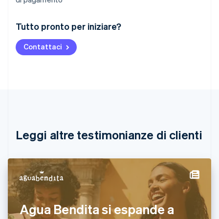
Australia
Tutto pronto per iniziare?
English
Austria
Contattaci
Deutsch
English
Belgio
Nederlands
Français
Deutsch
English
Brasile
Português
English
Bulgaria
English
Canada
English
Français
Leggi altre testimonianze di clienti
Cina continentale
简体中文
English
Cipro
English
Croazia
English
Italiano
Danimarca
Agua Bendita si espande a
English
Emirati Arabi Uniti