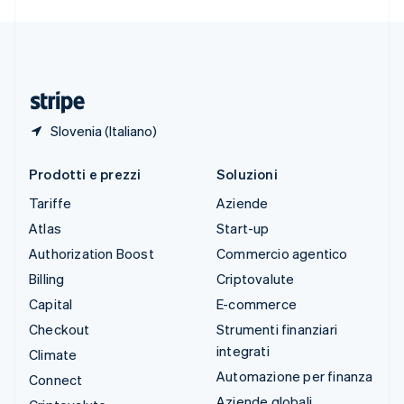
Deutsch
Français
Italiano
English
Thailandia
ไทย
English
Ungheria
English
Slovenia (Italiano)
Prodotti e prezzi
Soluzioni
Tariffe
Aziende
Atlas
Start-up
Authorization Boost
Commercio agentico
Billing
Criptovalute
Capital
E-commerce
Checkout
Strumenti finanziari
integrati
Climate
Automazione per finanza
Connect
Aziende globali