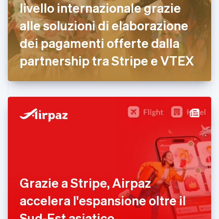
livello internazionale grazie
English
Estonia
alle soluzioni di elaborazione
English
dei pagamenti offerte dalla
Finlandia
English
Svenska
partnership tra Stripe e VTEX
Francia
Français
English
Germania
Deutsch
English
Giappone
日本語
English
Gibilterra
English
Grecia
English
India
English
Irlanda
Grazie a Stripe, Airpaz
English
accelera l'espansione oltre il
Italia
Italiano
English
Sud-Est asiatico
Lettonia