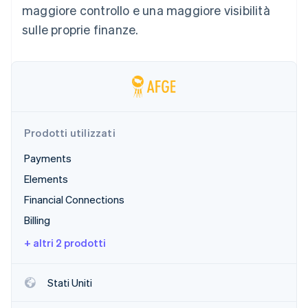
maggiore controllo e una maggiore visibilità
Scopri cosa ti aspetta
sulle proprie finanze.
Radar
Ecosistema
Prevenzione delle frodi
Partner
Atlas
Stripe App Marketplace
Costituzione di start-up
Climate
Rimozione del carbonio
Identity
Prodotti utilizzati
Verifica online dell'identità
Payments
Elements
Financial Connections
Billing
Stripe Sessions 2026
Scopri come Stripe sta costruendo l'infrastruttura economi
+ altri 2 prodotti
Guarda ora
Stati Uniti