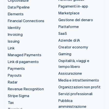
Criptovalute
Pagamenti in-app
Data Pipeline
Marketplace
Elements
Gestione del denaro
Financial Connections
Piattaforme
Identity
SaaS
Invoicing
Aziende di IA
Issuing
Creator economy
Link
Gaming
Managed Payments
Ospitalità, viaggi e
Link di pagamento
tempo libero
Payments
Assicurazione
Payouts
Media e intrattenimento
Radar
Organizzazioni non profit
Revenue Recognition
Servizi professionali
Stripe Sigma
Pubblica
Tax
amministrazione