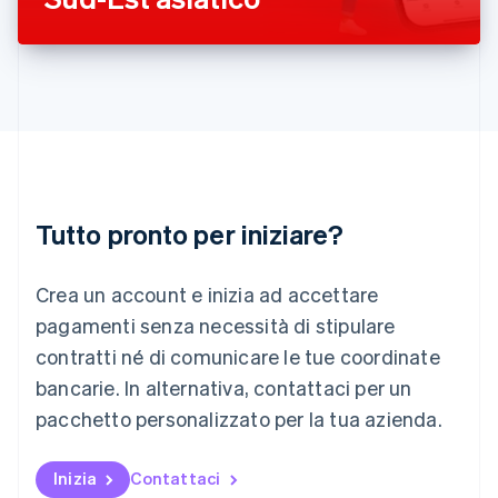
English
Liechtenstein
Deutsch
English
Lituania
English
Lussemburgo
Français
Deutsch
English
Malaysia
English
简体中文
Tutto pronto per iniziare?
Malta
English
Messico
Crea un account e inizia ad accettare
Español
English
Norvegia
pagamenti senza necessità di stipulare
English
contratti né di comunicare le tue coordinate
Nuova Zelanda
bancarie. In alternativa, contattaci per un
English
Paesi Bassi
pacchetto personalizzato per la tua azienda.
Nederlands
English
Polonia
English
Inizia
Contattaci
Portogallo