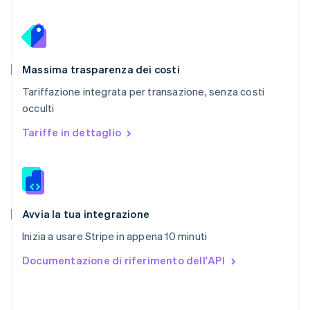
Português
English
RAS di Hong Kong, Cina
English
简体中文
Regno Unito
English
Massima trasparenza dei costi
Repubblica Ceca
Tariffazione integrata per transazione, senza costi
English
occulti
Romania
English
Tariffe in dettaglio
Singapore
English
简体中文
Slovacchia
English
Slovenia
English
Italiano
Avvia la tua integrazione
Spagna
Inizia a usare Stripe in appena 10 minuti
Español
English
Stati Uniti
Documentazione di riferimento dell'API
English
Español
简体中文
Svezia
Svenska
English
Svizzera