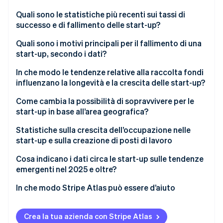
Scopri cosa ti aspetta
Quali sono le statistiche più recenti sui tassi di
Radar
successo e di fallimento delle start-up?
Ecosistema
Prevenzione delle frodi
Quali sono i motivi principali per il fallimento di una
Partner
Atlas
start-up, secondo i dati?
Stripe App Marketplace
Costituzione di start-up
Climate
In che modo le tendenze relative alla raccolta fondi
Rimozione del carbonio
influenzano la longevità e la crescita delle start-up?
Identity
Fasi di raccolta fondi
Come cambia la possibilità di sopravvivere per le
Verifica online dell'identità
start-up in base all’area geografica?
Distribuzione dei fondi
Statistiche sulla crescita dell’occupazione nelle
Tendenze geografiche
start-up e sulla creazione di posti di lavoro
Cosa indicano i dati circa le start-up sulle tendenze
Stripe Sessions 2026
emergenti nel 2025 e oltre?
Scopri come Stripe sta costruendo l'infrastruttura economi
Guarda ora
IA
In che modo Stripe Atlas può essere d’aiuto
Sostenibilità
Registrazione su Atlas
Crea la tua azienda con Stripe Atlas