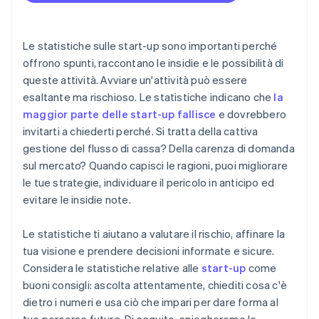
Trasformazione digitale
Accettazione di pagamenti e operazioni bancarie
prima dell’arrivo del tuo EIN
Tecnologia umanocentrica
Acquisto di azioni senza contanti da parte del
Le statistiche sulle start-up sono importanti perché
Come superare la carenza di competenze
fondatore
offrono spunti, raccontano le insidie e le possibilità di
queste attività. Avviare un'attività può essere
Presentazione automatica della dichiarazione
esaltante ma rischioso. Le statistiche indicano che
la
fiscale 83(b)
maggior parte delle start-up fallisce
e dovrebbero
Documenti legali aziendali con idoneità globale
invitarti a chiederti perché. Si tratta della cattiva
gestione del flusso di cassa? Della carenza di domanda
Un anno gratuito di Stripe Payments, più 50.000
sul mercato? Quando capisci le ragioni, puoi migliorare
USD in crediti e sconti offerti dai partner
le tue strategie, individuare il pericolo in anticipo ed
evitare le insidie note.
Le statistiche ti aiutano a valutare il rischio, affinare la
tua visione e prendere decisioni informate e sicure.
Considera le statistiche relative alle
start-up
come
buoni consigli: ascolta attentamente, chiediti cosa c'è
dietro i numeri e usa ciò che impari per dare forma al