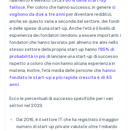
fallimento è elevato: circa il
90% delle start-up
fallisce
. Per coloro che hanno successo, in genere
ci
vogliono da due a tre anni
per diventare redditizi,
anche se questo varia a seconda del settore, dei fondi
e delle spese di una start-up. Anche l'età e il livello di
esperienza dei fondatori tendono a essere importanti: i
fondatori che hanno lavorato per almeno tre anni nello
stesso settore della propria start-up hanno
l'85% di
probabilità in più
di lanciare una start-up di successo
rispetto a coloro che non hanno alcuna esperienza in
materia; inoltre, l'età media delle persone che
hanno
fondato le start-up a più rapida crescita è di 45
anni
.
Ecco le percentuali di successo specifiche per i vari
settori nel 2023:
Dal 2016, è il settore IT che ha registrato il maggior
numero di start-up private valutate oltre 1 miliardo