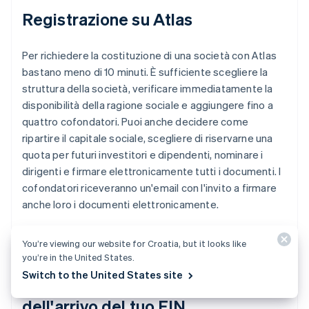
Registrazione su Atlas
Per richiedere la costituzione di una società con Atlas
bastano meno di 10 minuti. È sufficiente scegliere la
struttura della società, verificare immediatamente la
disponibilità della ragione sociale e aggiungere fino a
quattro cofondatori. Puoi anche decidere come
ripartire il capitale sociale, scegliere di riservarne una
quota per futuri investitori e dipendenti, nominare i
dirigenti e firmare elettronicamente tutti i documenti. I
cofondatori riceveranno un'email con l'invito a firmare
anche loro i documenti elettronicamente.
You’re viewing our website for Croatia, but it looks like
you’re in the United States.
Accettazione di pagamenti e
Switch to the United States site
operazioni bancarie prima
dell'arrivo del tuo EIN