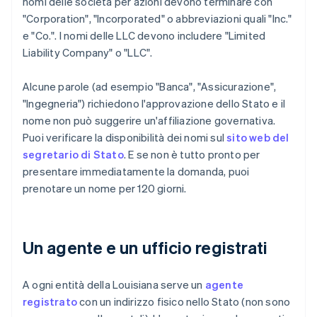
nomi delle società per azioni devono terminare con
"Corporation", "Incorporated" o abbreviazioni quali "Inc."
e "Co.". I nomi delle LLC devono includere "Limited
Liability Company" o "LLC".
Alcune parole (ad esempio "Banca", "Assicurazione",
"Ingegneria") richiedono l'approvazione dello Stato e il
nome non può suggerire un'affiliazione governativa.
Puoi verificare la disponibilità dei nomi sul
sito web del
segretario di Stato
. E se non è tutto pronto per
presentare immediatamente la domanda, puoi
prenotare un nome per 120 giorni.
Un agente e un ufficio registrati
A ogni entità della Louisiana serve un
agente
registrato
con un indirizzo fisico nello Stato (non sono