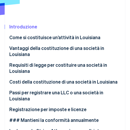
Scopri cosa ti aspetta
Radar
Ecosistema
Prevenzione delle frodi
Introduzione
Partner
Atlas
Stripe App Marketplace
Costituzione di start-up
Come si costituisce un’attività in Louisiana
Climate
Rimozione del carbonio
Vantaggi della costituzione di una società in
Louisiana
Identity
Verifica online dell'identità
Protezione tramite responsabilità limitata
Requisiti di legge per costituire una società in
Louisiana
Credibilità e capacità di resistenza
Ragione sociale conforme
Costi della costituzione di una società in Louisiana
Opportunità di finanziamento
Un agente e un ufficio registrati
Passi per registrare una LLC o una società in
Stripe Sessions 2026
Incentivi a livello statale
Louisiana
Scopri come Stripe sta costruendo l'infrastruttura economi
Titolari e dirigenti iniziali
Guarda ora
Conformità immediata
Decidi la struttura e il nome
Registrazione per imposte e licenze
Documenti costitutivi depositati
Prepara i documenti costitutivi
### Mantieni la conformità annualmente
Dichiarazione alla contea (solo per le società per