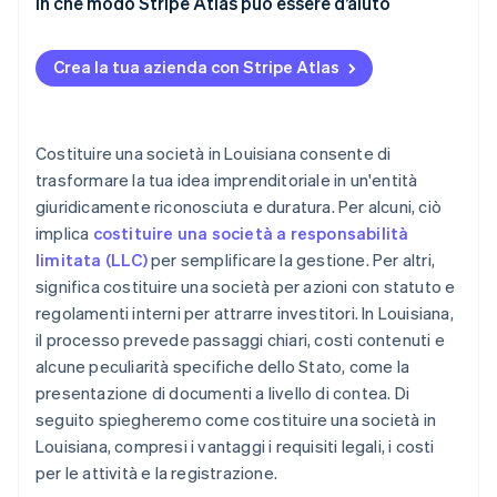
azioni)
Nomina un agente registrato
In che modo Stripe Atlas può essere d’aiuto
Presenta la dichiarazione al segretario di Stato
Registrazione su Atlas
Crea la tua azienda con Stripe Atlas
Dichiarazione a livello locale di contea (solo per le
Accettazione di pagamenti e operazioni bancarie
società per azioni)
prima dell’arrivo del tuo EIN
Gestire le formalità iniziali
Acquisto di azioni senza contanti da parte del
Costituire una società in Louisiana consente di
fondatore
trasformare la tua idea imprenditoriale in un'entità
giuridicamente riconosciuta e duratura. Per alcuni, ciò
Presentazione automatica della dichiarazione
implica
costituire una società a responsabilità
fiscale 83(b)
limitata (LLC)
per semplificare la gestione. Per altri,
Documenti legali aziendali con idoneità globale
significa costituire una società per azioni con statuto e
regolamenti interni per attrarre investitori. In Louisiana,
Un anno di Stripe Payments gratis, oltre a 50.000
il processo prevede passaggi chiari, costi contenuti e
USD in crediti e sconti offerti da partner
alcune peculiarità specifiche dello Stato, come la
presentazione di documenti a livello di contea. Di
seguito spiegheremo come costituire una società in
Louisiana, compresi i vantaggi i requisiti legali, i costi
per le attività e la registrazione.