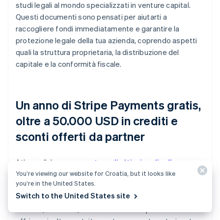
studi legali al mondo specializzati in venture capital.
Questi documenti sono pensati per aiutarti a
raccogliere fondi immediatamente e garantire la
protezione legale della tua azienda, coprendo aspetti
quali la struttura proprietaria, la distribuzione del
capitale e la conformità fiscale.
Un anno di Stripe Payments gratis,
oltre a 50.000 USD in crediti e
sconti offerti da partner
Atlas collabora con
partner di altissimo livello e
You’re viewing our website for Croatia, but it looks like
leader del settore
, come AWS, Carta e Perplexity, per
you’re in the United States.
offrire ai fondatori sconti e crediti esclusivi tra cui
Switch to the United States site
sconti su strumenti essenziali per la progettazione, la
fiscalità, la finanza, la conformità e le operazioni. Ti