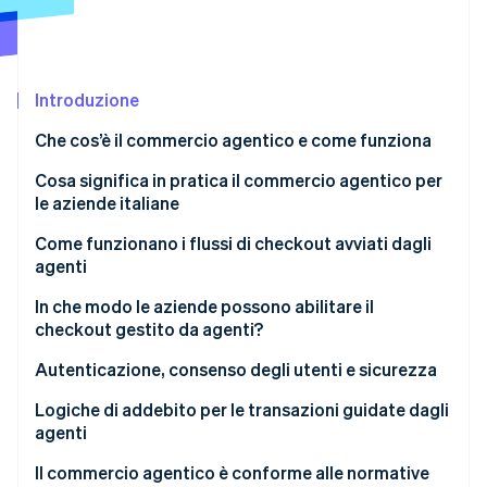
Scopri cosa ti aspetta
Radar
Ecosistema
Prevenzione delle frodi
Introduzione
Partner
Atlas
Stripe App Marketplace
Costituzione di start-up
Che cos’è il commercio agentico e come funziona
Climate
Rimozione del carbonio
La differenza tra automazione tradizionale e agenti
Cosa significa in pratica il commercio agentico per
di IA
le aziende italiane
Identity
Verifica online dell'identità
Nuove aspettative per piattaforme e SaaS
Come funzionano i flussi di checkout avviati dagli
agenti
Infrastrutture più flessibili
Il flusso di checkout
In che modo le aziende possono abilitare il
Gestione del rischio e supervisione
checkout gestito da agenti?
Tokenizzazione e credenziali sicure
Stripe Sessions 2026
Autenticazione, consenso degli utenti e sicurezza
Scopri come Stripe sta costruendo l'infrastruttura economi
Checkout contestuale e invisibile
Guarda ora
Autenticazione forte e PSD2
Logiche di addebito per le transazioni guidate dagli
agenti
Consenso granulare
Abbonamenti dinamici
Il commercio agentico è conforme alle normative