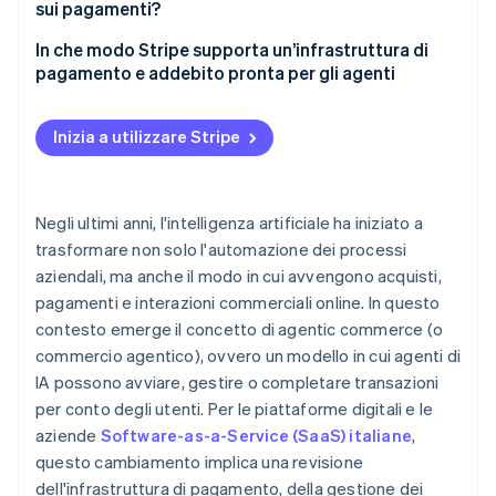
Sicurezza e prevenzione delle frodi
sui pagamenti?
Modelli a consumo
Tracciabilità delle operazioni
In che modo Stripe supporta un’infrastruttura di
Flussi di approvazione
pagamento e addebito pronta per gli agenti
Protezione dei dati
Fatturazione internazionale e IVA
Pagamenti programmabili per flussi basati sull’IA
Responsabilità e governance
Inizia a utilizzare Stripe
Addebiti ricorrenti e modelli a consumo con Stripe
Billing
Negli ultimi anni, l'intelligenza artificiale ha iniziato a
trasformare non solo l'automazione dei processi
aziendali, ma anche il modo in cui avvengono acquisti,
pagamenti e interazioni commerciali online. In questo
contesto emerge il concetto di agentic commerce (o
commercio agentico), ovvero un modello in cui agenti di
IA possono avviare, gestire o completare transazioni
per conto degli utenti. Per le piattaforme digitali e le
aziende
Software-as-a-Service (SaaS) italiane
,
questo cambiamento implica una revisione
dell'infrastruttura di pagamento, della gestione dei