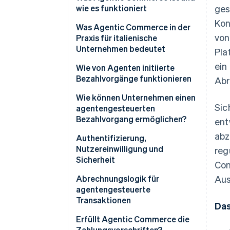
wie es funktioniert
ges
Kon
Unterschiede zwischen
Was Agentic Commerce in der
von
herkömmlicher
Praxis für italienische
Automatisierung und KI-
Unternehmen bedeutet
Pla
Agenten
ein
Neue Erwartungen an
Wie von Agenten initiierte
Plattformen und SaaS
Bezahlvorgänge funktionieren
Abr
Flexiblere Infrastruktur
Der Bezahlvorgang
Wie können Unternehmen einen
Sic
agentengesteuerten
Risikomanagement und
Tokenisierung und sichere
Bezahlvorgang ermöglichen?
ent
Aufsicht
Anmeldedaten
abz
Authentifizierung,
Unsichtbarer,
Nutzereinwilligung und
reg
kontextbezogener
Sicherheit
Com
Bezahlvorgang
Starke Authentifizierung und
Abrechnungslogik für
Aus
PSD2
agentengesteuerte
Transaktionen
Das
Granulare Einwilligung
Dynamische Abonnements
Erfüllt Agentic Commerce die
Sicherheit und
Zahlungsvorschriften?