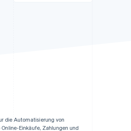
Stripe-Sessions 2026
Erfahren Sie, wie Stripe
Lösungen für die
Wirtschaftsinfrastruktur
für KI aufbaut.
Jetzt ansehen
 nur die Automatisierung von
 Online-Einkäufe, Zahlungen und