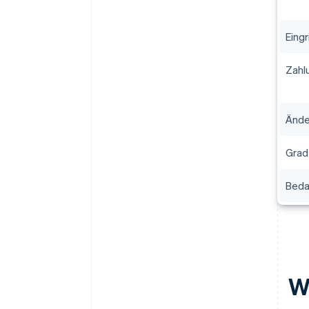
Eing
Zahl
Ände
Grad
Beda
W