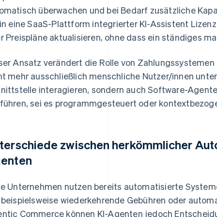
omatisch überwachen und bei Bedarf zusätzliche Kapa
 in eine SaaS-Plattform integrierter KI-Assistent Lize
r Preispläne aktualisieren, ohne dass ein ständiges man
ser Ansatz verändert die Rolle von Zahlungssystemen
ht mehr ausschließlich menschliche Nutzer/innen unters
nittstelle interagieren, sondern auch Software-Agen
führen, sei es programmgesteuert oder kontextbezog
terschiede zwischen herkömmlicher Auto
enten
le Unternehmen nutzen bereits automatisierte System
 beispielsweise wiederkehrende Gebühren oder automa
ntic Commerce können KI-Agenten jedoch Entscheidun