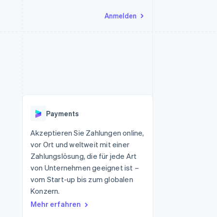
Anmelden
Ressourcen
Ecosystem
Kontakt
nd Marktplätze
Mehr
App-Integrationen
Partner
Sales-Team kontaktieren
Product roadmap
Code-Beispiele
Stripe App-Marktplatz
Partner werden
Ausblick
 Plattformen
Entwickler-Blog
eit
API-Status
Radar
Betrugsprävention
Payments
Atlas
onen
Start-up-Gründung
Akzeptieren Sie Zahlungen online,
vor Ort und weltweit mit einer
Climate
CO₂-Entnahme
Zahlungslösung, die für jede Art
von Unternehmen geeignet ist –
vom Start-up bis zum globalen
Konzern.
Mehr erfahren