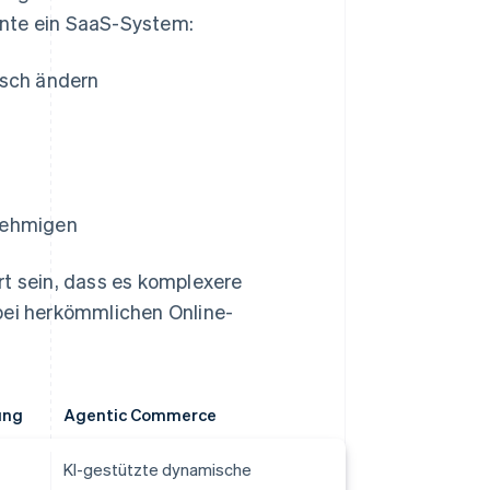
nnte ein SaaS-System:
sch ändern
nehmigen
 sein, dass es komplexere
bei herkömmlichen Online-
ung
Agentic Commerce
KI-gestützte dynamische