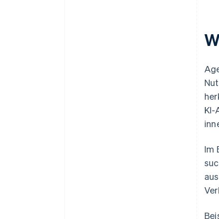
W
Age
Nut
her
KI-
inn
Im 
suc
aus
Ver
Bei