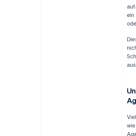
aut
ein
ode
Die
nic
Sch
aus
Un
Ag
Vie
wie
Age