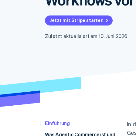
Optimierung der
Datensynchronisier
Autorisierungsraten
Link
Beschleunigter Bezahlvorgang
Jetzt mit Stripe starten
Financial Connections
Verbundene Finanzdaten
Zuletzt aktualisiert am 10. Juni 2026
Einführung
In 
Ges
Was Agentic Commerce ist und