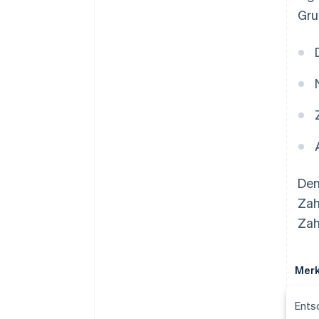
Gru
Dem
Zah
Zah
Mer
Ents