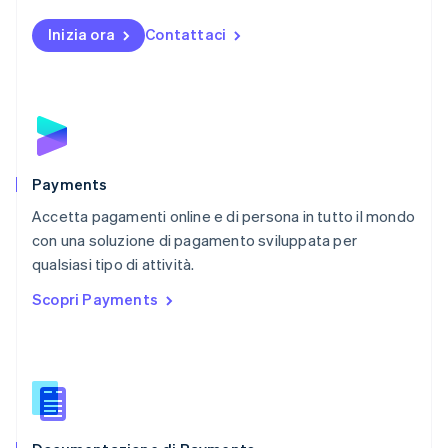
Norvegia
English
Inizia ora
Contattaci
Nuova Zelanda
English
Paesi Bassi
Nederlands
English
Polonia
English
Portogallo
Português
English
Payments
RAS di Hong Kong, Cina
Accetta pagamenti online e di persona in tutto il mondo
English
简体中文
con una soluzione di pagamento sviluppata per
Regno Unito
English
qualsiasi tipo di attività.
Repubblica Ceca
Scopri Payments
English
Romania
English
Singapore
English
简体中文
Slovacchia
English