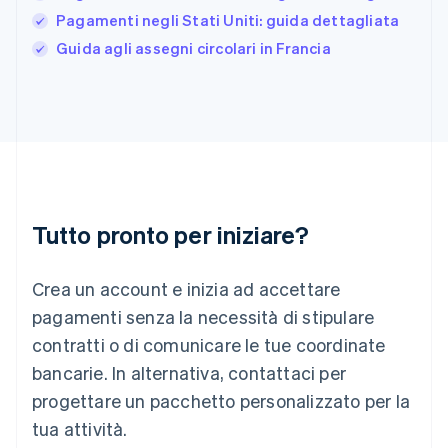
Grecia
Pagamenti negli Stati Uniti: guida dettagliata
English
India
Guida agli assegni circolari in Francia
English
Irlanda
English
Italia
Italiano
English
Lettonia
English
Liechtenstein
Deutsch
English
Tutto pronto per iniziare?
Lituania
English
Crea un account e inizia ad accettare
Lussemburgo
Français
Deutsch
English
pagamenti senza la necessità di stipulare
Malaysia
contratti o di comunicare le tue coordinate
English
简体中文
Malta
bancarie. In alternativa, contattaci per
English
progettare un pacchetto personalizzato per la
Messico
tua attività.
Español
English