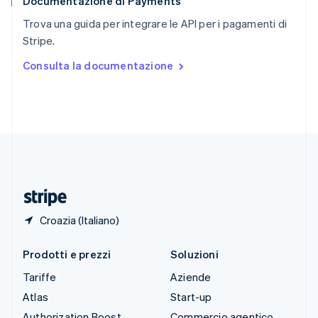
Documentazione di Payments
Slovenia
English
Italiano
Trova una guida per integrare le API per i pagamenti di
Spagna
Stripe.
Español
English
Stati Uniti
Consulta la documentazione
English
Español
简体中文
Svezia
Svenska
English
Svizzera
Deutsch
Français
Italiano
English
Thailandia
ไทย
English
Ungheria
English
Croazia (Italiano)
Prodotti e prezzi
Soluzioni
Tariffe
Aziende
Atlas
Start-up
Authorization Boost
Commercio agentico