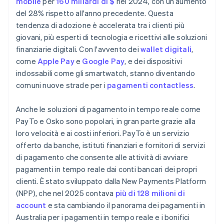
mobile
per
160 miliardi di $
nel 2024, con un aumento
del 28% rispetto all'anno precedente. Questa
tendenza di adozione è accelerata tra i clienti più
giovani, più esperti di tecnologia e ricettivi alle soluzioni
finanziarie digitali. Con l'avvento dei
wallet digitali
,
come
Apple Pay
e
Google Pay
, e dei dispositivi
indossabili come gli smartwatch, stanno diventando
comuni nuove strade per i
pagamenti contactless
.
Anche le soluzioni di pagamento in tempo reale come
PayTo e Osko sono popolari, in gran parte grazie alla
loro velocità e ai costi inferiori. PayTo è un servizio
offerto da banche, istituti finanziari e fornitori di servizi
di pagamento che consente alle attività di avviare
pagamenti in tempo reale dai conti bancari dei propri
clienti. È stato sviluppato dalla New Payments Platform
(NPP), che nel 2025 contava
più di 128 milioni di
account
e sta cambiando il panorama dei pagamenti in
Australia per i pagamenti in tempo reale e i bonifici