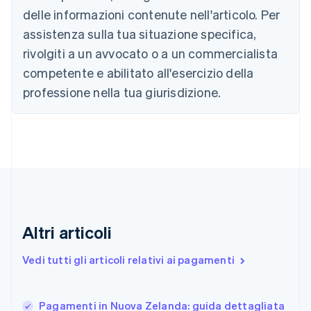
Cina continentale
delle informazioni contenute nell'articolo. Per
简体中文
English
Cipro
assistenza sulla tua situazione specifica,
English
rivolgiti a un avvocato o a un commercialista
Croazia
competente e abilitato all'esercizio della
English
Italiano
Danimarca
professione nella tua giurisdizione.
English
Emirati Arabi Uniti
English
Estonia
English
Finlandia
English
Svenska
Francia
Français
English
Altri articoli
Germania
Deutsch
English
Giappone
Vedi tutti gli articoli relativi ai pagamenti
日本語
English
Gibilterra
English
Pagamenti in Nuova Zelanda: guida dettagliata