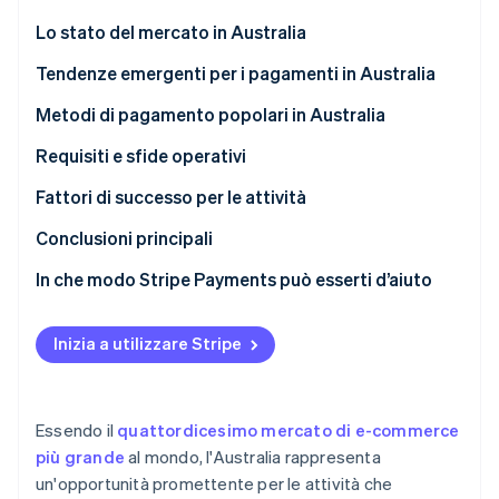
Radar
Lo stato del mercato in Australia
Prevenzione delle frodi
Ecosistema
Tendenze emergenti per i pagamenti in Australia
Atlas
Costituzione di start-up
Partner
Metodi di pagamento popolari in Australia
Stripe App Marketplace
Climate
Utilizzo attuale
Requisiti e sfide operativi
Rimozione del carbonio
Identity
Metodi di pagamento B2C
Imposte
Fattori di successo per le attività
Verifica online dell'identità
Metodi di pagamento B2B
Storni e contestazioni
Conclusioni principali
Pagamenti internazionali
In che modo Stripe Payments può esserti d’aiuto
Sicurezza e privacy
Stripe Sessions 2026
Inizia a utilizzare Stripe
Scopri come Stripe sta costruendo l'infrastruttura economi
Guarda ora
Essendo il
quattordicesimo mercato di e-commerce
più grande
al mondo, l'Australia rappresenta
un'opportunità promettente per le attività che