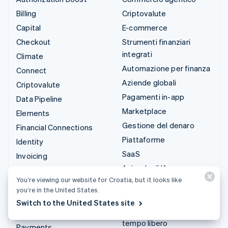
Billing
Criptovalute
Capital
E-commerce
Checkout
Strumenti finanziari
integrati
Climate
Automazione per finanza
Connect
Aziende globali
Criptovalute
Pagamenti in-app
Data Pipeline
Marketplace
Elements
Gestione del denaro
Financial Connections
Piattaforme
Identity
SaaS
Invoicing
Aziende di IA
Issuing
You’re viewing our website for Croatia, but it looks like
Creator economy
Link
you’re in the United States.
Gaming
Managed Payments
Switch to the United States site
Ospitalità, viaggi e
Link di pagamento
tempo libero
Payments