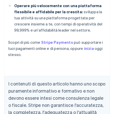
Operare più velocemente con una piattaforma
flessibile e affidabile per la crescita:
sviluppa la
tua attività su una piattaforma progettata per
crescere insieme a te, con tempi di operatività del
99,999% e un'affidabilità leader nel settore.
Scopri di più come
Stripe Payments
può supportare i
tuoi pagamenti online e di persona, oppure
inizia
oggi
Australia
stesso.
English
Austria
Deutsch
English
Belgio
Nederlands
Français
Deutsch
English
I contenuti di questo articolo hanno uno scopo
Brasile
Português
English
puramente informativo e formativo e non
Bulgaria
devono essere intesi come consulenza legale
English
Canada
o fiscale. Stripe non garantisce l'accuratezza,
English
Français
la completezza, l'adeguatezza o l'attualità