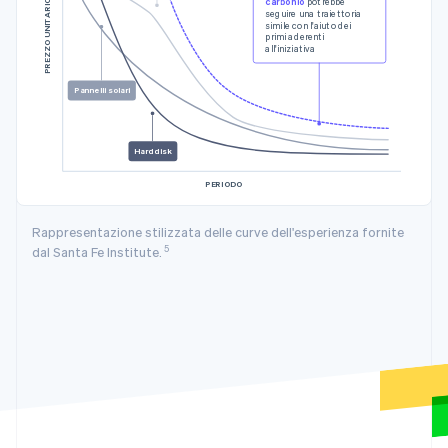
carbonio
potrebbe
PREZZO UNITARIO
seguire una traiettoria
simile con l'aiuto dei
primi aderenti
all'iniziativa
Pannelli solari
Hard disk
PERIODO
Rappresentazione stilizzata delle curve dell'esperienza fornite
5
dal Santa Fe Institute.