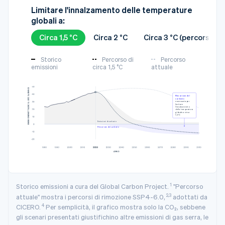
Limitare l'innalzamento delle temperature
globali a:
Circa 1,5 °C
Circa 2 °C
Circa 3 °C (percorso at
Storico
Percorso di
Percorso
emissioni
circa 1,5 °C
attuale
3
EMISSIONE NETTA DI CO₂ (GTCO₂/ANNO)
Rimozione del
carbonio
necessaria per
limitare
l'innalzamento
della temperatura
globale a circa
1,5 °C
Emissioni di carbonio
Rimozione del carbonio
ANNO
1
Storico emissioni a cura del Global Carbon Project.
"Percorso
2,3
attuale" mostra i percorsi di rimozione SSP4-6.0,
adottati da
4
CICERO.
Per semplicità, il grafico mostra solo la CO₂, sebbene
gli scenari presentati giustifichino altre emissioni di gas serra, le