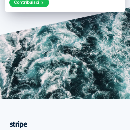
Contribuisci
English
Scopri cosa ti aspetta
Romania
Radar
Ecosistema
English
Prevenzione delle frodi
Singapore
Partner
Atlas
English
简体中文
Stripe App Marketplace
Costituzione di start-up
Slovacchia
English
Climate
Slovenia
Rimozione del carbonio
English
Italiano
Identity
Spagna
Verifica online dell'identità
Español
English
Stati Uniti
English
Español
简体中文
Svezia
Svenska
English
Svizzera
Stripe Sessions 2026
Deutsch
Français
Italiano
English
Scopri come Stripe sta costruendo l'infrastruttura economi
Thailandia
Guarda ora
ไทย
English
Ungheria
English