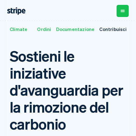
Français
English
Germania
Deutsch
English
Giappone
日本語
English
Panoramica
Climate
Ordini
Documentazione
Contribuisci
Per fase
Documentazione
Fonti di apprendimento
Pagamenti
Ricavi
Gestione del
Gibilterra
denaro
English
Aziende
Documentazione di
Blog
Grecia
Payments
Billing
Start-up
Stripe
Storie dei clienti
Sostieni le
Pagamenti
Ricavi ricorrenti
English
Global
Documentazione di
Guide
online
Metronome
India
Payouts
riferimento dell'API
Addebito a
Managed
Bonifici a
Librerie e SDK
English
iniziative
Payments
consumo
Stripe Apps
terze parti
Irlanda
Per casistica
Soluzione
Subscriptions
Crypto
English
Assistenza
merchant of
Gestire gli
Wallet,
Italia
d'avanguardia per
Commercio agentico
record
Payment links
abbonamenti
emissione di
Italiano
English
Criptovalute
Ottieni assistenza
Invoicing
stablecoin e
Servizi on-
Lettonia
Guide
E-commerce
Piani di assistenza
Pagamenti
Una tantum o
ramp per
infrastruttura
la rimozione del
English
Strumenti finanziari
gestiti
senza codice
ricorrente
criptovalute
delle carte
Liechtenstein
integrati
Accettare pagamenti
Servizi professionali
Checkout
Tax
Acquisti di
Automazione per
online
Deutsch
English
Interfacce di
Automazioni per
criptovaluta
carbonio
finanza
Implementare un
Lituania
pagamento
imposte e IVA
incorporabili
Aziende globali
checkout predefinito
English
preconfigurate
Elements
Revenue
Pagamenti in-app
Creare una piattaforma
Interfaccia
Recognition
Azienda
Lussemburgo
Marketplace
o un marketplace