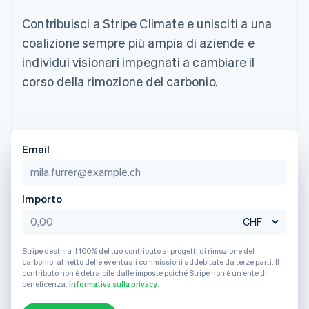
utente
Automazione
Gestione del denaro
Gestire gli
Français
Deutsch
English
flessibile
Metodi di
della contabilità
Roadmap del prodotto
Contribuisci a Stripe Climate e unisciti a una
Piattaforme
abbonamenti
Malaysia
pagamento
Stripe Sigma
Conferenza annuale
SaaS
Offrire addebiti in base
English
简体中文
coalizione sempre più ampia di aziende e
Accesso a
Report
Sessions
all'utilizzo
Malta
oltre 125
personalizzati
Lavora con noi
Emettere carte
individui visionari impegnati a cambiare il
English
Terminal
Data Pipeline
Sala stampa
garantite da stablecoin
Messico
corso della rimozione del carbonio.
Pagamenti di
Sincronizzazione
Stripe Press
Per settore
persona
Español
English
dei dati
Esegui il provisioning e
Norvegia
Authorization
gestisci i servizi con gli
Boost
Aziende di IA
English
agenti
Accettazione
Creator economy
Recapiti
Nuova Zelanda
ottimizzata
Gaming
English
Email
Link
Ospitalità, viaggi e
Paesi Bassi
Contattaci
Pagamento
tempo libero
Diventa nostro partner
Nederlands
English
Risorse
Assicurazione
accelerato
Polonia
Media e
Financial
Importo
English
intrattenimento
Integrazioni app
Connections
Portogallo
Organizzazioni non
Esempi di codice
Conti finanziari
Português
English
profit
Blog per sviluppatori
collegati
RAS di Hong Kong, Cina
Servizi professionali
Stato dell'API
Stripe destina il 100% del tuo contributo ai progetti di rimozione del
Pubblica
English
简体中文
carbonio, al netto delle eventuali commissioni addebitate da terze parti. Il
amministrazione
Regno Unito
contributo non è detraibile dalle imposte poiché Stripe non è un ente di
Commercio al dettaglio
beneficenza.
Informativa sulla privacy
.
English
Altro
Repubblica Ceca
Product roadmap