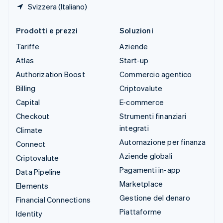
Svizzera (Italiano)
Prodotti e prezzi
Soluzioni
Tariffe
Aziende
Atlas
Start-up
Authorization Boost
Commercio agentico
Billing
Criptovalute
Capital
E-commerce
Checkout
Strumenti finanziari
integrati
Climate
Automazione per finanza
Connect
Aziende globali
Criptovalute
Pagamenti in-app
Data Pipeline
Marketplace
Elements
Gestione del denaro
Financial Connections
Piattaforme
Identity