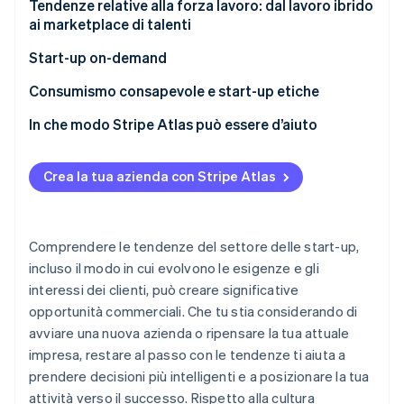
Funzionalità mirate e potenziale di crescita
Infrastruttura per stablecoin e commercio agentico
Tendenze relative alla forza lavoro: dal lavoro ibrido
ai marketplace di talenti
Piattaforme di identità digitale
Soluzioni per il lavoro ibrido
Start-up on-demand
Social network decentralizzati
Marketplace dei talenti e occupazione frazionata
Dark store
Consumismo consapevole e start-up etiche
Programmi di abbonamento basati su NFT
Strumenti che favoriscono il benessere dei
Start-up che offrono pagamenti istantanei
Pratiche di lavoro etiche e commercio equo
In che modo Stripe Atlas può essere d’aiuto
Settore immobiliare
dipendenti e la produttività
Approvvigionamento trasparente
Come presentare una richiesta di costituzione su
Gaming
Atlas
Crea la tua azienda con Stripe Atlas
Bene sociale
Accettare pagamenti e operazioni bancarie prima
della ricezione del codice EIN
Comprendere le tendenze del settore delle start-up,
Acquistare azioni in qualità di fondatori senza
incluso il modo in cui evolvono le esigenze e gli
utilizzo di contanti
interessi dei clienti, può creare significative
opportunità commerciali. Che tu stia considerando di
Presentare automaticamente la richiesta per
l’opzione 83(b)
avviare una nuova azienda o ripensare la tua attuale
impresa, restare al passo con le tendenze ti aiuta a
Documenti legali aziendali con idoneità globale
prendere decisioni più intelligenti e a posizionare la tua
attività verso il successo. Rispetto alla cultura
Un anno di Stripe Payments gratis, oltre a 50.000 $