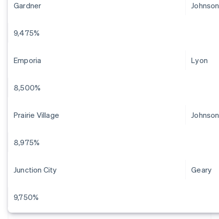
Gardner
Johnso
9,475%
Emporia
Lyon
8,500%
Prairie Village
Johnso
8,975%
Junction City
Geary
9,750%