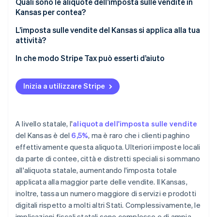
Quali sono le aliquote dell’imposta sulle vendite in
Kansas per contea?
L’imposta sulle vendite del Kansas si applica alla tua
attività?
Venditori fisici
In che modo Stripe Tax può esserti d’aiuto
Venditori online che spediscono a clienti in Kansas
Inizia a utilizzare Stripe
Attività che vendono software, contenuti digitali o
servizi
Venditori sui marketplace
A livello statale, l'
aliquota dell'imposta sulle vendite
del Kansas è del
6,5%
, ma è raro che i clienti paghino
effettivamente questa aliquota. Ulteriori imposte locali
da parte di contee, città e distretti speciali si sommano
all'aliquota statale, aumentando l'imposta totale
applicata alla maggior parte delle vendite. Il Kansas,
inoltre, tassa un numero maggiore di servizi e prodotti
digitali rispetto a molti altri Stati. Complessivamente, le
implicazioni fiscali statali sono complesse e di ampia