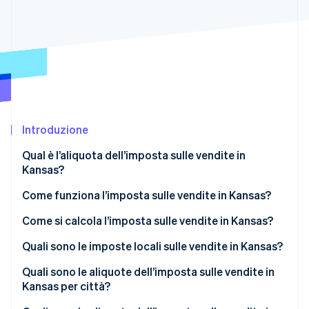
Scopri cosa ti aspetta
Radar
Ecosistema
Prevenzione delle frodi
Partner
Atlas
Stripe App Marketplace
Costituzione di start-up
Climate
Rimozione del carbonio
Introduzione
Identity
Verifica online dell'identità
Qual è l’aliquota dell’imposta sulle vendite in
Kansas?
Come funziona l’imposta sulle vendite in Kansas?
Nesso
Come si calcola l’imposta sulle vendite in Kansas?
Stripe Sessions 2026
Scopri come Stripe sta costruendo l'infrastruttura economi
Che cosa è soggetto a imposta
Quali sono le imposte locali sulle vendite in Kansas?
Guarda ora
Generalmente esenti:
Intervallo dell’imposta sulle vendite in Kansas nel
Quali sono le aliquote dell’imposta sulle vendite in
2026
Kansas per città?