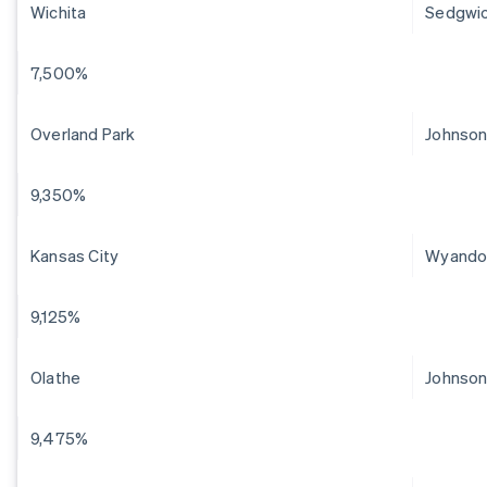
Wichita
Sedgwi
7,500%
Overland Park
Johnso
9,350%
Kansas City
Wyando
9,125%
Olathe
Johnso
9,475%