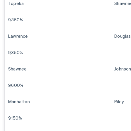
Topeka
Shawne
9,350%
Lawrence
Douglas
9,350%
Shawnee
Johnso
9,600%
Manhattan
Riley
9,150%