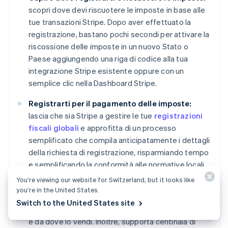
scopri dove devi riscuotere le imposte in base alle
tue transazioni Stripe. Dopo aver effettuato la
registrazione, bastano pochi secondi per attivare la
riscossione delle imposte in un nuovo Stato o
Paese aggiungendo una riga di codice alla tua
integrazione Stripe esistente oppure con un
semplice clic nella Dashboard Stripe.
Registrarti per il pagamento delle imposte:
lascia che sia Stripe a gestire le tue
registrazioni
fiscali globali
e approfitta di un processo
semplificato che compila anticipatamente i dettagli
della richiesta di registrazione, risparmiando tempo
e semplificando la conformità alle normative locali.
You’re viewing our website for Switzerland, but it looks like
Riscuotere automaticamente le imposte:
Stripe
you’re in the United States.
Tax calcola e riscuote l'importo corretto delle
Switch to the United States site
imposte dovute, indipendentemente da cosa vendi
e da dove lo vendi. Inoltre, supporta centinaia di