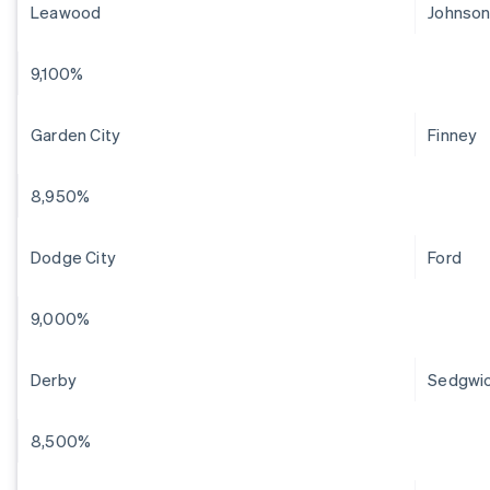
Leawood
Johnso
9,100%
Garden City
Finney
8,950%
Dodge City
Ford
9,000%
Derby
Sedgwi
8,500%