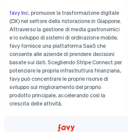
utente
Automazione
Gestione del denaro
Gestire gli
flessibile
Metodi di
della contabilità
Roadmap del prodotto
Piattaforme
abbonamenti
favy Inc.
promuove la trasformazione digitale
pagamento
Stripe Sigma
Conferenza annuale
SaaS
Offrire addebiti in base
Accesso a
Report
Sessions
(DX) nel settore della ristorazione in Giappone.
all'utilizzo
oltre 125
personalizzati
Lavora con noi
Emettere carte
Attraverso la gestione di media gastronomici
Terminal
Data Pipeline
Sala stampa
garantite da stablecoin
Pagamenti di
Sincronizzazione
Stripe Press
e lo sviluppo di sistemi di ordinazione mobile,
Per settore
persona
dei dati
Esegui il provisioning e
favy fornisce una piattaforma SaaS che
Authorization
gestisci i servizi con gli
Boost
Aziende di IA
agenti
consente alle aziende di prendere decisioni
Accettazione
Creator economy
Recapiti
basate sui dati. Scegliendo Stripe Connect per
ottimizzata
Gaming
Link
Ospitalità, viaggi e
Contattaci
potenziare la propria infrastruttura finanziaria,
Pagamento
tempo libero
Diventa nostro partner
Risorse
Assicurazione
favy può concentrare le proprie risorse di
accelerato
Media e
Financial
sviluppo sul miglioramento del proprio
intrattenimento
Integrazioni app
Connections
Organizzazioni non
Esempi di codice
Conti finanziari
prodotto principale, accelerando così la
profit
Blog per sviluppatori
collegati
crescita delle attività.
Servizi professionali
Stato dell'API
Pubblica
amministrazione
Commercio al dettaglio
Altro
Product roadmap