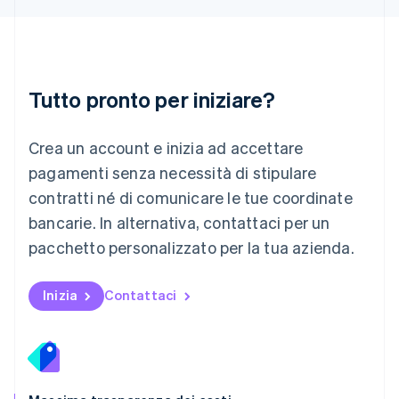
Lussemburgo
Français
Deutsch
English
Malaysia
English
简体中文
Tutto pronto per iniziare?
Malta
English
Messico
Crea un account e inizia ad accettare
Español
English
Norvegia
pagamenti senza necessità di stipulare
English
contratti né di comunicare le tue coordinate
Nuova Zelanda
bancarie. In alternativa, contattaci per un
English
Paesi Bassi
pacchetto personalizzato per la tua azienda.
Nederlands
English
Polonia
English
Inizia
Contattaci
Portogallo
Português
English
RAS di Hong Kong, Cina
English
简体中文
Regno Unito
English