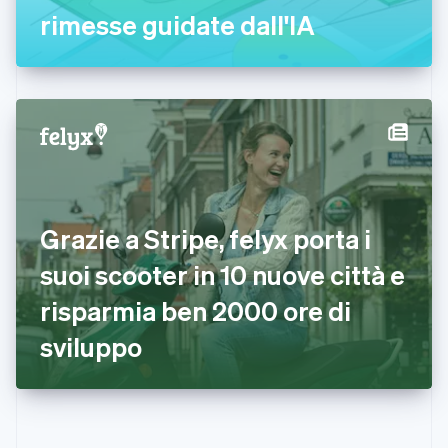
English
Svenska
rimesse guidate dall'IA
Francia
Français
English
Germania
Deutsch
English
Giappone
日本語
English
Gibilterra
English
Grecia
English
India
Grazie a Stripe, felyx porta i
English
Irlanda
suoi scooter in 10 nuove città e
English
risparmia ben 2000 ore di
Italia
Italiano
English
sviluppo
Lettonia
English
Liechtenstein
Deutsch
English
Lituania
English