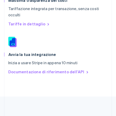
Massima trasparenza dei costi
Repubblica Ceca
Tariffazione integrata per transazione, senza costi
English
occulti
Romania
English
Tariffe in dettaglio
Singapore
English
简体中文
Slovacchia
English
Slovenia
English
Italiano
Avvia la tua integrazione
Spagna
Inizia a usare Stripe in appena 10 minuti
Español
English
Stati Uniti
Documentazione di riferimento dell'API
English
Español
简体中文
Svezia
Svenska
English
Svizzera
Deutsch
Français
Italiano
English
Thailandia
ไทย
English
Ungheria
English