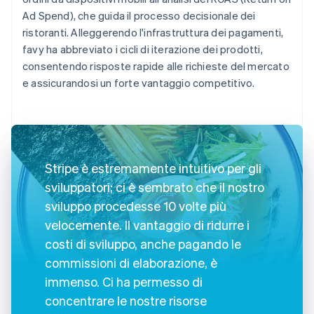
Ad Spend), che guida il processo decisionale dei
ristoranti. Alleggerendo l'infrastruttura dei pagamenti,
favy ha abbreviato i cicli di iterazione dei prodotti,
consentendo risposte rapide alle richieste del mercato
e assicurandosi un forte vantaggio competitivo.
Stripe è estremamente intuitivo per gli
sviluppatori; ci è sembrato che il nostro
sviluppo procedesse 10 volte più
velocemente. Il vantaggio di ridurre i
costi di sviluppo, anche pagando le
commissioni di elaborazione, è
immenso. Ci ha permesso di
concentrare le nostre risorse