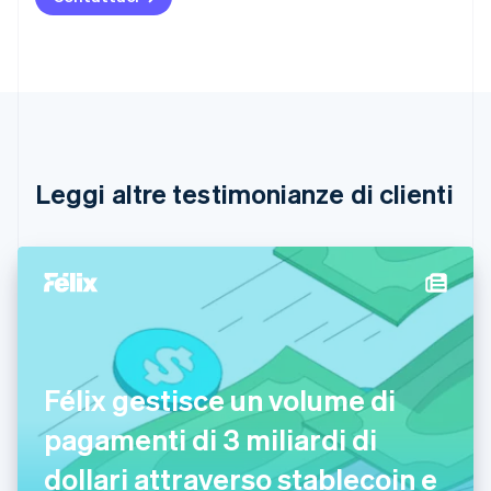
Deutsch
English
Belgio
Nederlands
Français
Deutsch
English
Brasile
Português
English
Bulgaria
English
Canada
English
Français
Leggi altre testimonianze di clienti
Cina continentale
简体中文
English
Cipro
English
Croazia
English
Italiano
Danimarca
English
Emirati Arabi Uniti
Félix gestisce un volume di
English
Estonia
pagamenti di 3 miliardi di
English
dollari attraverso stablecoin e
Finlandia