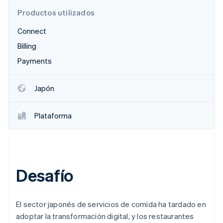
Productos utilizados
Radar
Prevención de fraude
Connect
Ecosistema
Atlas
Billing
Constitución de una startup
Socios
Payments
Climate
Stripe App Marketplace
Eliminación de dióxido de carbono
Identity
Japón
Verificación de identidad en línea
Plataforma
Sesiones de Stripe 2026
Descubre cómo Stripe construye la infraestructura económi
Desafío
Mirar ahora
El sector japonés de servicios de comida ha tardado en
adoptar la transformación digital, y los restaurantes