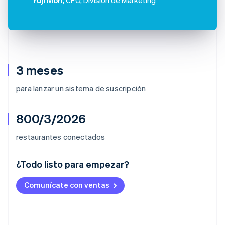
3 meses
para lanzar un sistema de suscripción
800/3/2026
restaurantes conectados
¿Todo listo para empezar?
Alemania
Comunícate con ventas
Deutsch
English
Australia
English
Austria