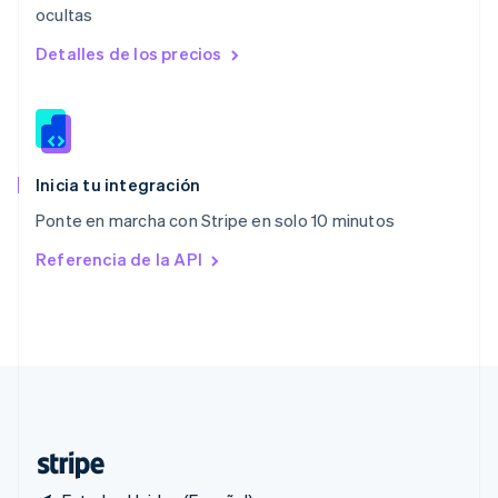
ocultas
Polonia
English
Detalles de los precios
Portugal
Português
English
RAE de Hong Kong, China
English
简体中文
Reino Unido
English
Inicia tu integración
República Checa
Ponte en marcha con Stripe en solo 10 minutos
English
Rumania
Referencia de la API
English
Singapur
English
简体中文
Suecia
Svenska
English
Suiza
Deutsch
Français
Italiano
English
Tailandia
ไทย
English