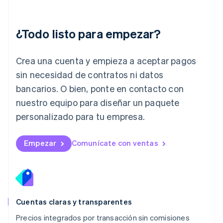
Italiano
English
Japón
日本語
English
¿Todo listo para empezar?
Letonia
English
Liechtenstein
Crea una cuenta y empieza a aceptar pagos
Deutsch
English
Lituania
sin necesidad de contratos ni datos
English
bancarios. O bien, ponte en contacto con
Luxemburgo
nuestro equipo para diseñar un paquete
Français
Deutsch
English
Malasia
personalizado para tu empresa.
English
简体中文
Malta
English
Empezar
Comunícate con ventas
México
Español
English
Noruega
English
Nueva Zelandia
English
Cuentas claras y transparentes
Países Bajos
Precios integrados por transacción sin comisiones
Nederlands
English