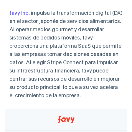
Métodos de
Recognition
Empresa
criptomonedas
de tarjetas
Gestión del dinero
Gestionar
pago
Automatización
Plataformas
suscripciones
favy Inc.
impulsa la transformación digital (DX)
Acceso a más
contable
Compras de
Hoja de ruta del
SaaS
Ofrecer cobro por
de 125
Stripe Sigma
criptomoneda
producto
en el sector japonés de servicios alimentarios.
consumo
Terminal
Informes
integrables
Conferencia anual
Emitir tarjetas
Al operar medios gourmet y desarrollar
Pagos en
personalizados
Sessions
respaldadas por
persona
Data Pipeline
Empleos
monedas estables
sistemas de pedidos móviles, favy
Por sector
Authorization
Sincronización
Sala de prensa
Aprovisiona y gestiona
proporciona una plataforma SaaS que permite
Boost
de datos
Stripe Press
servicios con agentes
Optimizaciones
Empresas de IA
a las empresas tomar decisiones basadas en
de aceptación
Economía de los
datos. Al elegir Stripe Connect para impulsar
Link
creadores
Proceso de
Juegos
Contacto
su infraestructura financiera, favy puede
Recursos
Hostelería, viajes y ocio
compra
centrar sus recursos de desarrollo en mejorar
acelerado
Financial
Contacta con ventas
Seguros
Integraciones de
Connections
Conviértete en socio
su producto principal, lo que a su vez acelera
Medios de
aplicaciones
Datos de ctas.
comunicación y
Ejemplos de código
el crecimiento de la empresa.
financieras
entretenimiento
Blog de
vinculadas
Organizaciones sin
desarrolladores
fines de lucro
Estado de la API
Servicios
Más
profesionales
Product roadmap
Sector público
Ver lo que viene
Minorista