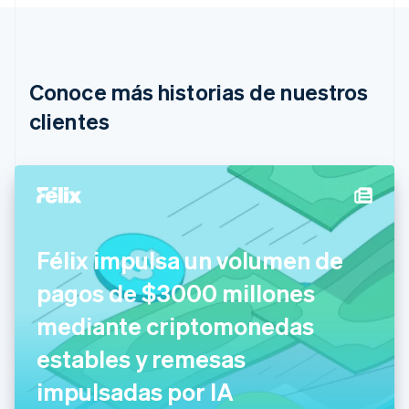
Deutsch
English
Bélgica
Nederlands
Français
Deutsch
English
Brasil
Português
English
Conoce más historias de nuestros
Bulgaria
English
clientes
Canadá
English
Français
China continental
简体中文
English
Chipre
English
Croacia
Félix impulsa un volumen de
English
Italiano
Dinamarca
pagos de $3000 millones
English
Emiratos Árabes Unidos
mediante criptomonedas
English
estables y remesas
Eslovaquia
English
impulsadas por IA
Eslovenia