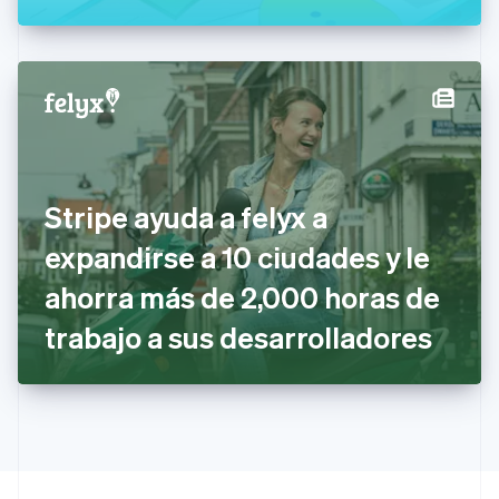
English
Italiano
España
Español
English
Estados Unidos
English
Español
简体中文
Estonia
English
Finlandia
English
Svenska
Francia
Stripe ayuda a felyx a
Français
English
Gibraltar
expandirse a 10 ciudades y le
English
ahorra más de 2,000 horas de
Grecia
English
trabajo a sus desarrolladores
Hungría
English
India
English
Irlanda
English
Italia