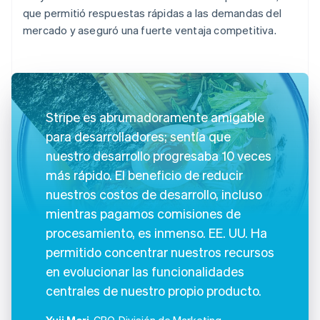
que permitió respuestas rápidas a las demandas del
mercado y aseguró una fuerte ventaja competitiva.
Stripe es abrumadoramente amigable
para desarrolladores; sentía que
nuestro desarrollo progresaba 10 veces
más rápido. El beneficio de reducir
nuestros costos de desarrollo, incluso
mientras pagamos comisiones de
procesamiento, es inmenso. EE. UU. Ha
permitido concentrar nuestros recursos
en evolucionar las funcionalidades
centrales de nuestro propio producto.
Yuji Mori
, CPO, División de Marketing