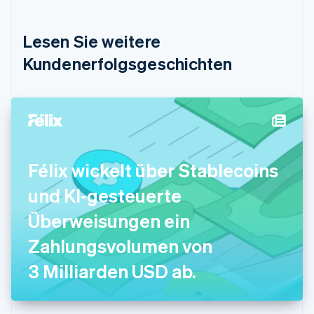
English
Deutschland
Lesen Sie weitere
Deutsch
English
Estland
Kundenerfolgsgeschichten
English
Festlandchina
简体中文
English
Finnland
English
Svenska
Frankreich
Français
English
Félix wickelt über Stablecoins
Gibraltar
English
und KI-gesteuerte
Griechenland
English
Überweisungen ein
Indien
Zahlungsvolumen von
English
Irland
3 Milliarden USD ab.
English
Italien
Italiano
English
Japan