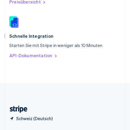
Preisübersicht
China
English
简体中文
Spanien
Español
English
Thailand
ไทย
English
Schnelle Integration
Tschechische Republik
Starten Sie mit Stripe in weniger als 10 Minuten
English
Ungarn
API-Dokumentation
English
Vereinigte Arabische Emirate
English
Vereinigte Staaten
English
Español
简体中文
Vereinigtes Königreich
English
Zypern
English
Schweiz (Deutsch)