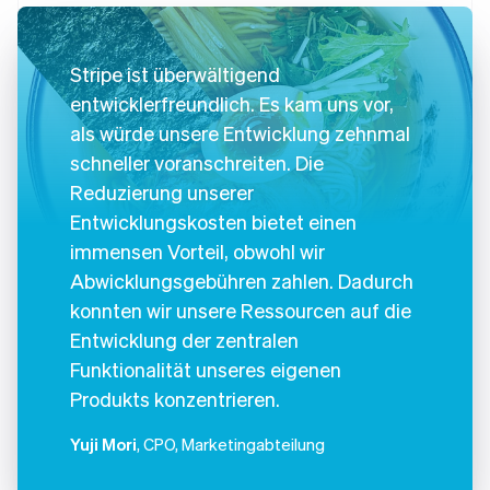
Stripe ist überwältigend
entwicklerfreundlich. Es kam uns vor,
als würde unsere Entwicklung zehnmal
schneller voranschreiten. Die
Reduzierung unserer
Entwicklungskosten bietet einen
immensen Vorteil, obwohl wir
Abwicklungsgebühren zahlen. Dadurch
konnten wir unsere Ressourcen auf die
Entwicklung der zentralen
Funktionalität unseres eigenen
Produkts konzentrieren.
Yuji Mori
, CPO, Marketingabteilung