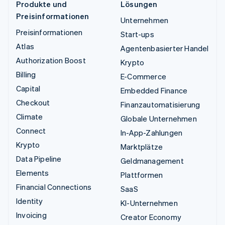
Produkte und
Lösungen
Preisinformationen
Unternehmen
Preisinformationen
Start-ups
Atlas
Agentenbasierter Handel
Authorization Boost
Krypto
Billing
E-Commerce
Capital
Embedded Finance
Checkout
Finanzautomatisierung
Climate
Globale Unternehmen
Connect
In-App-Zahlungen
Krypto
Marktplätze
Data Pipeline
Geldmanagement
Elements
Plattformen
Financial Connections
SaaS
Identity
KI-Unternehmen
Invoicing
Creator Economy