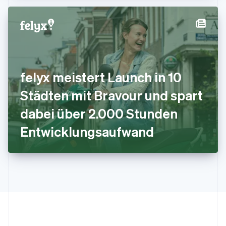
日本語
English
Kanada
English
Français
Kroatien
English
Italiano
Lettland
English
felyx meistert Launch in 10
Liechtenstein
Deutsch
English
Städten mit Bravour und spart
Litauen
dabei über 2.000 Stunden
English
Luxemburg
Entwicklungsaufwand
Français
Deutsch
English
Malaysia
English
简体中文
Malta
English
Mexiko
Español
English
Neuseeland
English
Niederlande