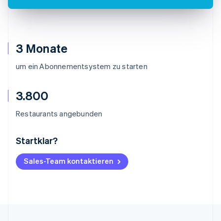
3 Monate
um ein Abonnementsystem zu starten
3.800
Restaurants angebunden
Startklar?
Australien
English
Belgien
Sales-Team kontaktieren
Nederlands
Français
Deutsch
English
Brasilien
Português
English
Bulgarien
English
Dänemark