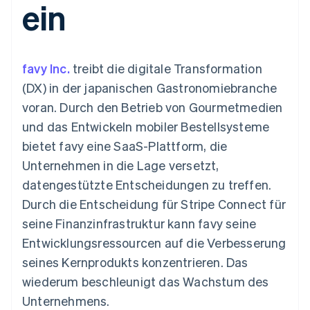
ein
Data Pipeline
Geldmanagement
Marktplatz auf
Zugriff auf mehr als
Datensynchronisierung
Produkt-Roadmap
Plattformen
Grundlagen der
125
Stripe Sessions
SaaS
Abonnementverwaltung
Terminal
Karriere
Zahlungen vor Ort
Newsroom
So setzen Sie
favy Inc.
treibt die digitale Transformation
Authorization
Stripe Press
nutzungsbasierte
Boost
Abrechnung um
(DX) in der japanischen Gastronomiebranche
Nach Branche
Optimierung der
Stablecoin-gestützte
voran. Durch den Betrieb von Gourmetmedien
Autorisierungsraten
Karten ausgeben: So
Link
KI-Unternehmen
Kontakt
geht´s
und das Entwickeln mobiler Bestellsysteme
Beschleunigter
Creator Economy
Bereitstellung und
bietet favy eine SaaS-Plattform, die
Bezahlvorgang
Gaming
Verwaltung von
Sales-Team
Financial
Bewirtung, Reisen und
Diensten mit Agenten
kontaktieren
Unternehmen in die Lage versetzt,
Connections
Freizeit
Partner werden
Verbundene
Versicherungen
datengestützte Entscheidungen zu treffen.
Medien und
Finanzdaten
Durch die Entscheidung für Stripe Connect für
Unterhaltung
Ressourcen
Gemeinnützige
seine Finanzinfrastruktur kann favy seine
Organisationen
Entwicklungsressourcen auf die Verbesserung
Fachdienstleistungen
App-Integrationen
Mehr
Öffentlicher Sektor
Code-Beispiele
seines Kernprodukts konzentrieren. Das
Product roadmap
Einzelhandel
Entwickler-Blog
wiederum beschleunigt das Wachstum des
Ausblick
API-Status
Unternehmens.
Radar