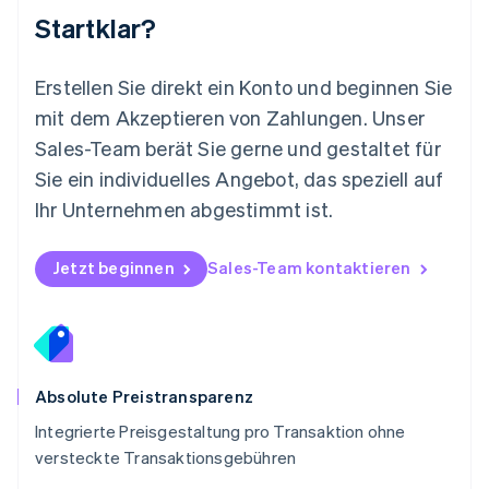
Nederlands
English
Startklar?
Norwegen
English
Österreich
Erstellen Sie direkt ein Konto und beginnen Sie
Deutsch
English
mit dem Akzeptieren von Zahlungen. Unser
Polen
Sales-Team berät Sie gerne und gestaltet für
English
Portugal
Sie ein individuelles Angebot, das speziell auf
Português
English
Ihr Unternehmen abgestimmt ist.
Rumänien
English
Schweden
Jetzt beginnen
Sales-Team kontaktieren
Svenska
English
Schweiz
Deutsch
Français
Italiano
English
Singapur
English
简体中文
Slowakei
Absolute Preistransparenz
English
Integrierte Preisgestaltung pro Transaktion ohne
Slowenien
versteckte Transaktionsgebühren
English
Italiano
Sonderverwaltungsregion Hongkong,