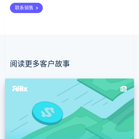
奥地利
联系销售
Deutsch
English
澳大利亚
English
巴西
Português
English
保加利亚
English
比利时
Nederlands
Français
Deutsch
English
阅读更多客户故事
波兰
English
丹麦
English
德国
Deutsch
English
法国
Français
English
芬兰
English
Svenska
荷兰
Nederlands
English