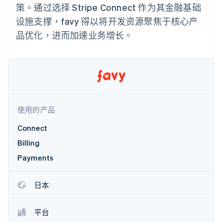
上
Stripe Sigma
产品路线图
策。通过选择 Stripe Connect 作为其金融基础
SaaS
自定义报告
Authorization
Sessions 年度大会
设施支撑，favy 得以将开发资源聚焦于核心产
Boost
Data Pipeline
招聘
支付成功率优
数据同步
资讯中心
品优化，进而加速业务增长。
化
资源
Stripe Press
Link
按行业
加速结账
应用集成
AI 企业
代码示例
创作者经济
开发者博客
联系
游戏
API 状态
酒店、旅游与休闲
联系销售
更多
保险
成为合作伙伴
Product roadmap
使用的产品
媒体与娱乐
了解未来规划
非营利组织
Connect
专业服务
Radar
公共部门
欺诈防范
Billing
零售
Atlas
Payments
初创企业注册
Climate
日本
生态系统
碳移除
合作伙伴
平台
Stripe App Marketplace