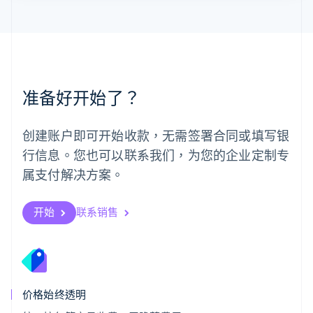
墨西哥
Español
English
挪威
English
葡萄牙
Português
English
准备好开始了？
日本
日本語
English
瑞典
创建账户即可开始收款，无需签署合同或填写银
Svenska
English
瑞士
行信息。您也可以联系我们，为您的企业定制专
Deutsch
Français
Italiano
English
属支付解决方案。
塞浦路斯
English
斯洛伐克
开始
联系销售
English
斯洛文尼亚
English
Italiano
泰国
ไทย
English
希腊
价格始终透明
English