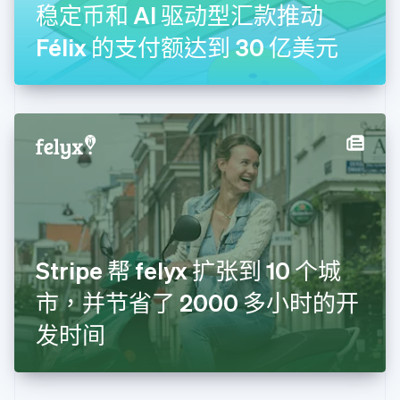
稳定币和 AI 驱动型汇款推动
加拿大
English
Français
Félix 的支付额达到 30 亿美元
捷克
English
克罗地亚
English
Italiano
拉脱维亚
English
立陶宛
English
列支敦士登
Deutsch
English
卢森堡
Français
Deutsch
English
罗马尼亚
Stripe 帮 felyx 扩张到 10 个城
English
市，并节省了 2000 多小时的开
马尔他
English
发时间
马来西亚
English
简体中文
美国
English
Español
简体中文