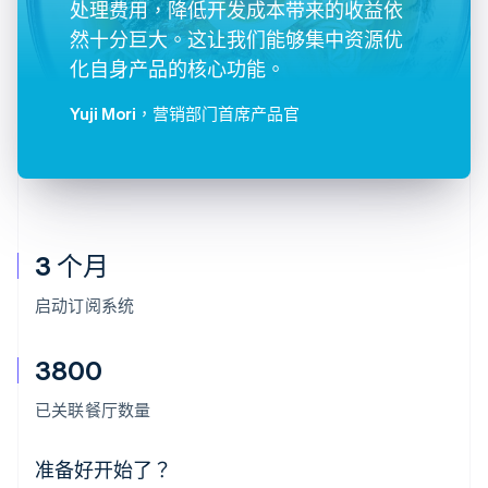
处理费用，降低开发成本带来的收益依
然十分巨大。这让我们能够集中资源优
化自身产品的核心功能。
Yuji Mori
，营销部门首席产品官
3 个月
启动订阅系统
3800
阿联酋
English
已关联餐厅数量
爱尔兰
English
爱沙尼亚
准备好开始了？
English