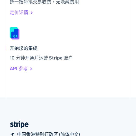
统一按每笔交易收费，无隐藏费用
西班牙
Español
English
定价详情
新加坡
English
简体中文
新西兰
English
匈牙利
English
开始您的集成
意大利
10 分钟开通并运营 Stripe 账户
Italiano
English
印度
API 参考
English
英国
English
直布罗陀
English
中国内地
简体中文
English
中国香港特别行政区
English
简体中文
中国香港特别行政区 (简体中文)