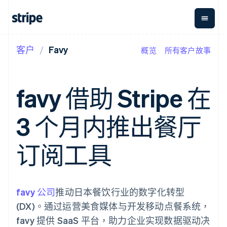
客户
Favy
概览
所有客户故事
按企业阶段
文档
学习
支付
营收
资金管
平台
理
易市
大型企业
Stripe 文档
博客
Payments
Billing
初创企业
API 参考文档
客户案例
favy 借助 Stripe 在
在线支付
经常性收入
Global
Conn
库与 SDK
指南
Managed
Metronome
Payouts
Stripe Apps
Payments
按用量计费
平台
3 个月内推出餐厅
备案商家解决
Subscriptions
向第三
按应用场景
方案
方打款
支持
订阅管理
Payment links
Crypto
指南
智能体商务
订阅工具
Invoicing
钱包、
加密货币
获取支持
无代码支付
一次性或定期
稳定币
电子商务
接受线上付款
托管支持方案
Checkout
账单
发行和
嵌入式金融
实施预置结账流程
专业服务
预构建支付界
Tax
发卡基
财务自动化
构建平台或交易市场
面
销售税和增值
础设施
全球化企业
管理订阅
favy 公司
推动日本餐饮行业的数字化转型
Elements
税自动化
应用内支付
提供按用量计费
灵活的 UI 组件
Revenue
(DX)。通过运营美食媒体与开发移动点餐系统，
交易市场
发行稳定币支持的支付卡
支付方式
Recognition
公司
资金管理
通过智能体配置和管理服
favy 提供 SaaS 平台，助力企业实现数据驱动决
支持 125 种以
会计自动化
平台
务