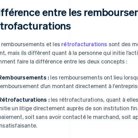
ifférence entre les remboursem
étrofacturations
 remboursements et les
rétrofacturations
sont des mo
ent, mais ils diffèrent quant à la personne qui initie l’a
ment faire la différence entre les deux concepts :
Remboursements :
les remboursements ont lieu lorsq
remboursement d’un montant directement à l’entrepris
Rétrofacturations :
les rétrofacturations, quant à elles
initie un litige directement auprès de son institution f
paiement, soit sans avoir contacté le marchand, soit a
insatisfaisante.