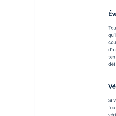
Év
Tou
qu’
cou
d’a
ten
déf
Vé
Si 
fou
vér