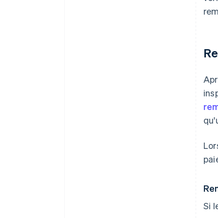
rem
Re
Apr
ins
rem
qu'
Lor
pai
Rem
Si 