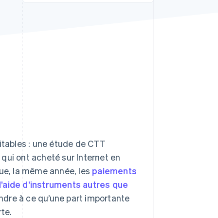
Stripe Sessions 2026
Découvrez comment
Stripe construit
l’infrastructure
économique de l’IA.
Regarder la vidéo
vitables : une étude de CTT
qui ont acheté sur Internet en
que, la même année, les
paiements
l’aide d’instruments autres que
endre à ce qu’une part importante
te.