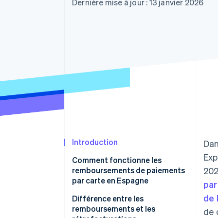
Authorization Boost
Dernière mise à jour : 13 janvier 2026
Acceptation optimisée
Link
Paiements accélérés
Financial Connections
Comptes financiers associés
Introduction
Dan
Exp
Comment fonctionne les
remboursements de paiements
202
par carte en Espagne
par
de 
Évaluation de la requête
Différence entre les
remboursements et les
de 
Vérification de la transaction