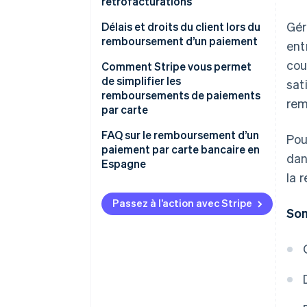
rétrofacturations
Remboursement du montant
Gér
Que se passe-t-il en cas de
Délais et droits du client lors du
rétrofacturation
remboursement d’un paiement
ent
cou
Ne pas avoir reçu une
Comment Stripe vous permet
commande ou l’avoir reçue
de simplifier les
sat
incomplète
remboursements de paiements
rem
par carte
Réception d’un produit
défectueux
FAQ sur le remboursement d’un
Pou
paiement par carte bancaire en
dan
Exercice du droit de
Espagne
rétractation
la 
Un client peut-il demander un
remboursement sur une carte
Passez à l’action avec Stripe
So
bancaire alors qu’il a payé par un
autre moyen ?
Y a-t-il des étapes
supplémentaires à effectuer
après le remboursement d’un
paiement par carte bancaire ?