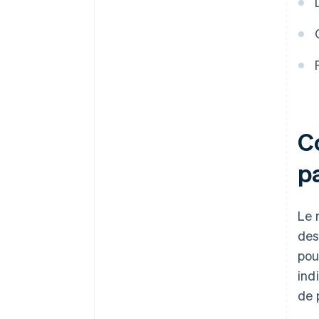
L’entreprise est-elle tenue au
remboursement d’un paiement
par carte avant de recevoir le
produit retourné ?
C
p
Le 
des
pou
ind
de 