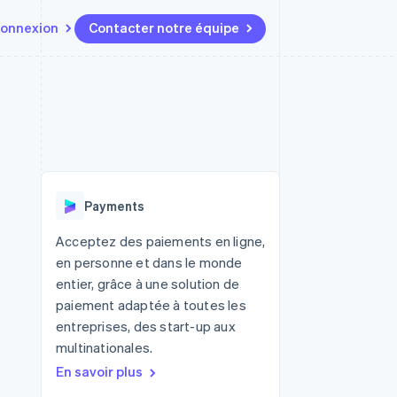
onnexion
Contacter notre équipe
Ressources
Écosystème
Contact
t marketplaces
Plus
Intégrations d'applications
Partenaires
Contacter notre équipe
Product roadmap
elle
Exemples de code
Stripe App Marketplace
Devenir partenaire
Découvrez les prochaines
r les
Blog des développeurs
évolutions
rs
État de l'API
 platforms
Radar
ciers intégrés
Payments
Prévention de la fraude
ratif
es et virtuelles
Atlas
Acceptez des paiements en ligne,
Constitution de start-up
en personne et dans le monde
Climate
entier, grâce à une solution de
Élimination du carbone
paiement adaptée à toutes les
Identity
entreprises, des start-up aux
Vérification de l'identité
multinationales.
En savoir plus