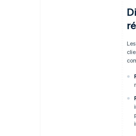
D
r
Les
cli
com