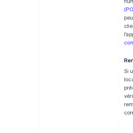
num
(PO
peu
cli
l’a
com
Rem
Si 
loc
pré
vér
rem
com