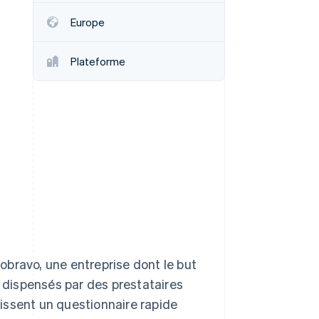
Europe
Stripe Sessions 2026
Plateforme
Découvrez comment
Stripe construit
l’infrastructure
économique de l’IA.
Regarder la vidéo
nobravo, une entreprise dont le but
e dispensés par des prestataires
plissent un questionnaire rapide