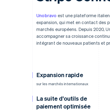
Authorization Boost
Acceptation optimisée
Link
Paiements accélérés
Unobravo
est une plateforme italie
Financial Connections
expansion, qui met en contact des p
Comptes financiers associés
marchés européens. Depuis 2020, Uno
accompagner sa croissance continue
intégrant de nouveaux patients et pr
Expansion rapide
sur les marchés internationaux
La suite d'outils de
paiement optimisée