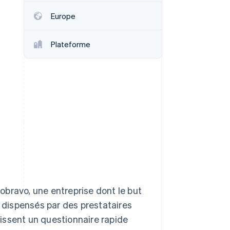
Europe
Stripe Sessions 2026
Plateforme
Découvrez comment
Stripe construit
l’infrastructure
économique de l’IA.
Regarder la vidéo
nobravo, une entreprise dont le but
e dispensés par des prestataires
plissent un questionnaire rapide