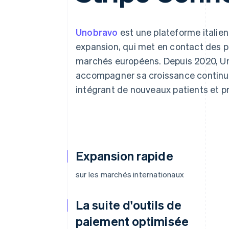
Authorization Boost
Acceptation optimisée
Link
Paiements accélérés
Unobravo
est une plateforme italie
Financial Connections
expansion, qui met en contact des p
Comptes financiers associés
marchés européens. Depuis 2020, Uno
accompagner sa croissance continue
intégrant de nouveaux patients et pr
Expansion rapide
sur les marchés internationaux
La suite d'outils de
paiement optimisée