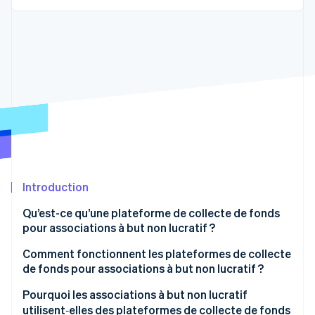
Découvrez les prochaines évolutions
Commerce en ligne
Radar
Prévention de la fraude
Écosystème
Atlas
Constitution de start-up
Partenaires
Climate
Stripe App Marketplace
Élimination du carbone
Identity
Vérification de l'identité
Introduction
Qu’est-ce qu’une plateforme de collecte de fonds
pour associations à but non lucratif ?
Stripe Sessions 2026
Découvrez comment Stripe construit l’infrastructure écono
Comment fonctionnent les plateformes de collecte
Regarder la vidéo
de fonds pour associations à but non lucratif ?
Pourquoi les associations à but non lucratif
utilisent‑elles des plateformes de collecte de fonds