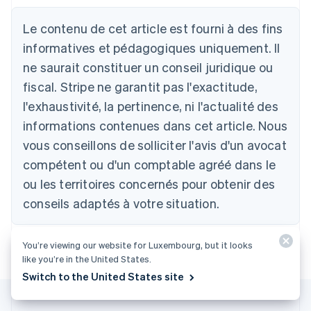
Deutsch
English
Australie
Le contenu de cet article est fourni à des fins
English
informatives et pédagogiques uniquement. Il
Autriche
ne saurait constituer un conseil juridique ou
Deutsch
English
Belgique
fiscal. Stripe ne garantit pas l'exactitude,
Nederlands
Français
Deutsch
English
l'exhaustivité, la pertinence, ni l'actualité des
Brésil
Português
English
informations contenues dans cet article. Nous
Bulgarie
vous conseillons de solliciter l'avis d'un avocat
English
Canada
compétent ou d'un comptable agréé dans le
English
Français
ou les territoires concernés pour obtenir des
Chine continentale
conseils adaptés à votre situation.
简体中文
English
Chypre
English
Croatie
You’re viewing our website for Luxembourg, but it looks
like you’re in the United States.
English
Italiano
Danemark
Switch to the United States site
English
Émirats arabes unis