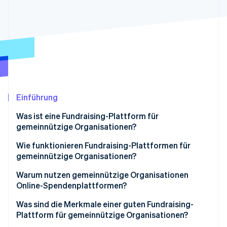
Betrugsprävention
Ecosystem
Atlas
Start-up-Gründung
Partner
Stripe App-Marktplatz
Climate
CO₂-Entnahme
Einführung
Stripe-Sessions 2026
Was ist eine Fundraising-Plattform für
Erfahren Sie, wie Stripe Lösungen für die Wirtschaft
gemeinnützige Organisationen?
Jetzt ansehen
Wie funktionieren Fundraising-Plattformen für
gemeinnützige Organisationen?
Warum nutzen gemeinnützige Organisationen
Online-Spendenplattformen?
Was sind die Merkmale einer guten Fundraising-
Plattform für gemeinnützige Organisationen?