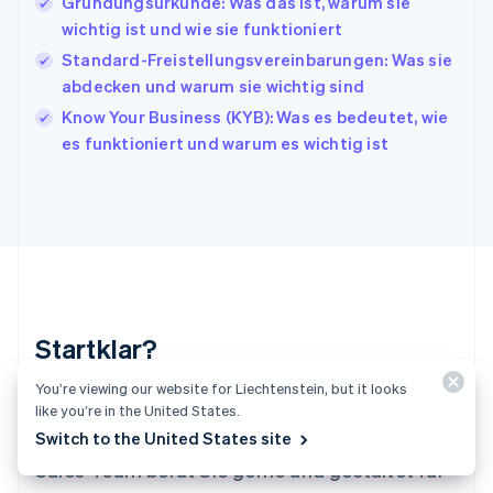
Gründungsurkunde: Was das ist, warum sie
English
Français
wichtig ist und wie sie funktioniert
Kroatien
English
Italiano
Standard-Freistellungsvereinbarungen: Was sie
Lettland
abdecken und warum sie wichtig sind
English
Know Your Business (KYB): Was es bedeutet, wie
Liechtenstein
es funktioniert und warum es wichtig ist
Deutsch
English
Litauen
English
Luxemburg
Français
Deutsch
English
Malaysia
English
简体中文
Malta
English
Startklar?
Mexiko
Español
English
You’re viewing our website for Liechtenstein, but it looks
Neuseeland
Erstellen Sie direkt ein Konto und beginnen Sie
like you’re in the United States.
English
mit dem Akzeptieren von Zahlungen. Unser
Switch to the United States site
Niederlande
Nederlands
English
Sales-Team berät Sie gerne und gestaltet für
Norwegen