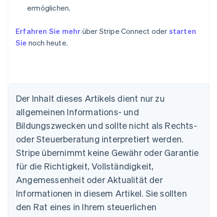
ermöglichen.
Erfahren Sie mehr
über Stripe Connect oder
starten
Sie
noch heute.
Der Inhalt dieses Artikels dient nur zu
allgemeinen Informations- und
Australien
Bildungszwecken und sollte nicht als Rechts-
English
Belgien
oder Steuerberatung interpretiert werden.
Nederlands
Français
Deutsch
English
Stripe übernimmt keine Gewähr oder Garantie
Brasilien
für die Richtigkeit, Vollständigkeit,
Português
English
Bulgarien
Angemessenheit oder Aktualität der
English
Informationen in diesem Artikel. Sie sollten
Dänemark
English
den Rat eines in Ihrem steuerlichen
Deutschland