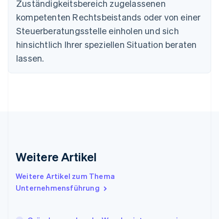
Zuständigkeitsbereich zugelassenen
Deutsch
English
Estland
kompetenten Rechtsbeistands oder von einer
English
Steuerberatungsstelle einholen und sich
Festlandchina
hinsichtlich Ihrer speziellen Situation beraten
简体中文
English
Finnland
lassen.
English
Svenska
Frankreich
Français
English
Gibraltar
English
Griechenland
English
Indien
English
Weitere Artikel
Irland
English
Italien
Weitere Artikel zum Thema
Italiano
English
Unternehmensführung
Japan
日本語
English
Kanada