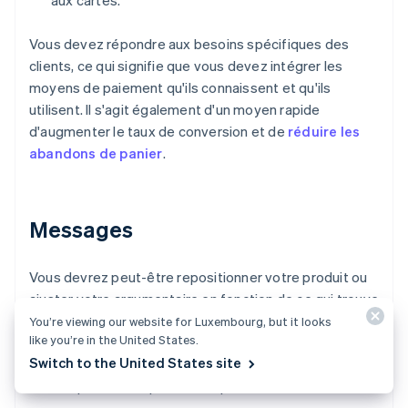
aux cartes.
Vous devez répondre aux besoins spécifiques des
clients, ce qui signifie que vous devez intégrer les
moyens de paiement qu'ils connaissent et qu'ils
utilisent. Il s'agit également d'un moyen rapide
d'augmenter le taux de conversion et de
réduire les
abandons de panier
.
Messages
Vous devrez peut-être repositionner votre produit ou
ajuster votre argumentaire en fonction de ce qui trouve
un écho sur le marché local. Tenez compte des
You’re viewing our website for Luxembourg, but it looks
like you’re in the United States.
éléments suivants :
Switch to the United States site
Les problèmes prioritaires pour les clients