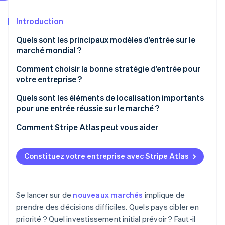
Découvrez les prochaines évolutions
Commerce en ligne
Introduction
Radar
Prévention de la fraude
Quels sont les principaux modèles d’entrée sur le
Écosystème
Atlas
marché mondial ?
Constitution de start-up
Partenaires
Exportation
Comment choisir la bonne stratégie d’entrée pour
Climate
Stripe App Marketplace
votre entreprise ?
Élimination du carbone
Octroi de licences
Identity
Quelle est votre tolérance au risque ?
Quels sont les éléments de localisation importants
Vérification de l'identité
Franchisage
pour une entrée réussie sur le marché ?
Dans quel délai devez-vous être opérationnel ?
Coentreprises
Langue
Comment Stripe Atlas peut vous aider
De quel degré de contrôle avez-vous besoin ?
Acquisitions
Service à la clientèle
Inscription sur Atlas
À quel point votre produit est-il complexe et quel
Constituez votre entreprise avec Stripe Atlas
Investissement greenfield
Stripe Sessions 2026
niveau d’appui nécessite-t-il ?
Tarification et devise
Accepter des paiements et effectuer des
Découvrez comment Stripe construit l’infrastructure écono
opérations bancaires avant l’obtention de votre EIN
Alliances stratégiques
Regarder la vidéo
Quelle est votre compréhension du marché ?
Moyens de paiement
Achat dématérialisé d’actions par le fondateur
Se lancer sur de
nouveaux marchés
implique de
Quelle est l’importance de ce marché pour votre
Messages
prendre des décisions difficiles. Quels pays cibler en
entreprise ?
Déclaration fiscale 83(b) automatique
priorité ? Quel investissement initial prévoir ? Faut-il
Expérience utilisateur