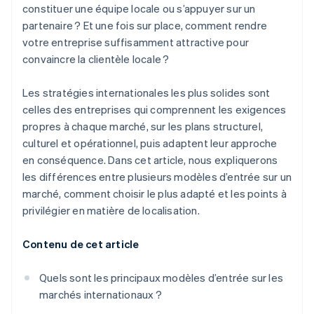
Documents juridiques de standard international
constituer une équipe locale ou s’appuyer sur un
partenaire ? Et une fois sur place, comment rendre
Une année gratuite de Stripe Payments, plus de
votre entreprise suffisamment attractive pour
50 000 $ en crédits et remises partenaires
convaincre la clientèle locale ?
Les stratégies internationales les plus solides sont
celles des entreprises qui comprennent les exigences
propres à chaque marché, sur les plans structurel,
culturel et opérationnel, puis adaptent leur approche
en conséquence. Dans cet article, nous expliquerons
les différences entre plusieurs modèles d’entrée sur un
marché, comment choisir le plus adapté et les points à
privilégier en matière de localisation.
Contenu de cet article
Quels sont les principaux modèles d’entrée sur les
marchés internationaux ?