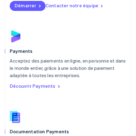
English
简体中文
Démarrer
Contacter notre équipe
Malte
English
Mexique
Español
English
Norvège
English
Nouvelle-Zélande
English
Payments
Pays-Bas
Acceptez des paiements en ligne, en personne et dans
Nederlands
English
le monde entier, grâce à une solution de paiement
Pologne
English
adaptée à toutes les entreprises.
Portugal
Découvrir Payments
Português
English
R.A.S. de Hong Kong, Chine
English
简体中文
République tchèque
English
Roumanie
English
Documentation Payments
Royaume-Uni