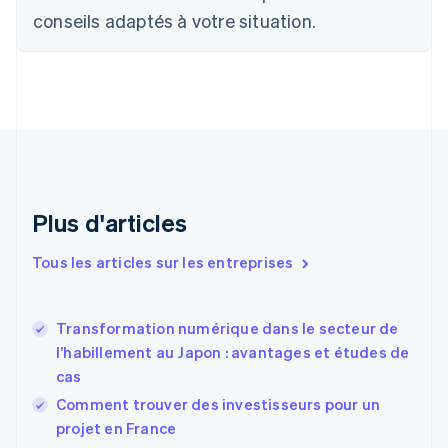
English
Français
conseils adaptés à votre situation.
Chine continentale
简体中文
English
Chypre
English
Croatie
English
Italiano
Danemark
English
Émirats arabes unis
English
Plus d'articles
Espagne
Español
English
Tous les articles sur les entreprises
Estonie
English
États-Unis
Transformation numérique dans le secteur de
English
Español
简体中文
l’habillement au Japon : avantages et études de
Finlande
English
Svenska
cas
France
Comment trouver des investisseurs pour un
Français
English
projet en France
Gibraltar