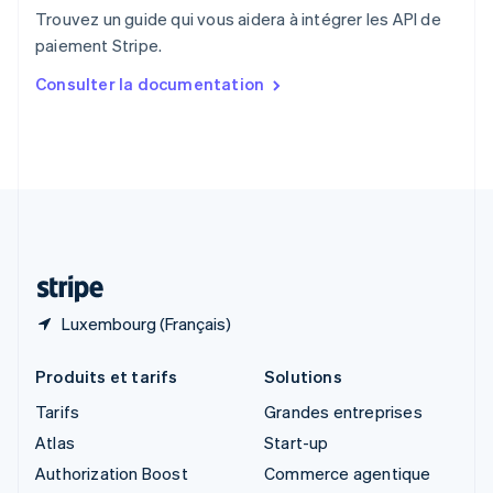
English
Trouvez un guide qui vous aidera à intégrer les API de
Singapour
paiement Stripe.
English
简体中文
Slovaquie
Consulter la documentation
English
Slovénie
English
Italiano
Suède
Svenska
English
Suisse
Deutsch
Français
Italiano
English
Thaïlande
ไทย
English
Luxembourg (Français)
Produits et tarifs
Solutions
Tarifs
Grandes entreprises
Atlas
Start-up
Authorization Boost
Commerce agentique