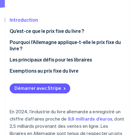
Découvrez les prochaines évolutions
Commerce en ligne
Radar
Prévention de la fraude
Introduction
Écosystème
Atlas
Qu’est-ce que le prix fixe du livre ?
Constitution de start-up
Partenaires
Niveaux de prix
Pourquoi l’Allemagne applique-t-elle le prix fixe du
Climate
Stripe App Marketplace
Élimination du carbone
livre ?
Champ d’application
Identity
Les principaux défis pour les libraires
Vérification de l'identité
Conséquences en cas de non-respect
Librairies physiques
Exemptions au prix fixe du livre
Commerçants en ligne
Limite de temps
Démarrer avec Stripe
Commerçants transfrontaliers
Ventes à des groupes spécifiques
Stripe Sessions 2026
Découvrez comment Stripe construit l’infrastructure écono
Situations spécifiques pour les commerçants en
Regarder la vidéo
ligne
En 2024, l’industrie du livre allemande a enregistré un
chiffre d’affaires proche de
9,9 milliards d’euros
, dont
Réductions pour les écoles et les bibliothèques
2,5 milliards provenant des ventes en ligne. Les
libraires en Allemagne sont tenus de respecter un prix