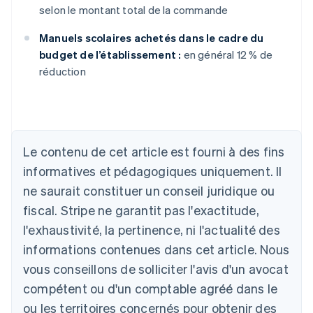
selon le montant total de la commande
Manuels scolaires achetés dans le cadre du
budget de l’établissement :
en général 12 % de
réduction
Allemagne
Le contenu de cet article est fourni à des fins
Deutsch
English
Australie
informatives et pédagogiques uniquement. Il
English
ne saurait constituer un conseil juridique ou
Autriche
Deutsch
English
fiscal. Stripe ne garantit pas l'exactitude,
Belgique
l'exhaustivité, la pertinence, ni l'actualité des
Nederlands
Français
Deutsch
English
Brésil
informations contenues dans cet article. Nous
Português
English
vous conseillons de solliciter l'avis d'un avocat
Bulgarie
compétent ou d'un comptable agréé dans le
English
Canada
ou les territoires concernés pour obtenir des