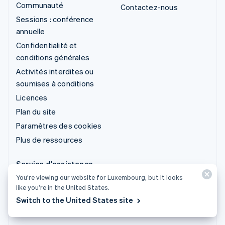
Communauté
Contactez-nous
Sessions : conférence
annuelle
Confidentialité et
conditions générales
Activités interdites ou
soumises à conditions
Licences
Plan du site
Paramètres des cookies
Plus de ressources
Service d'assistance
You’re viewing our website for Luxembourg, but it looks
Obtenir de l'aide
like you’re in the United States.
Offres de support
Switch to the United States site
gérées