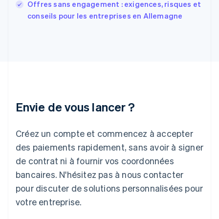
English
Offres sans engagement : exigences, risques et
Grèce
conseils pour les entreprises en Allemagne
English
Hongrie
English
Inde
English
Irlande
English
Italie
Italiano
English
Envie de vous lancer ?
Japon
日本語
English
Créez un compte et commencez à accepter
Lettonie
English
des paiements rapidement, sans avoir à signer
Liechtenstein
de contrat ni à fournir vos coordonnées
Deutsch
English
Lituanie
bancaires. N'hésitez pas à nous contacter
English
pour discuter de solutions personnalisées pour
Luxembourg
votre entreprise.
Français
Deutsch
English
Malaisie