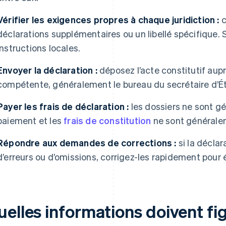
Vérifier les exigences propres à chaque juridiction :
c
déclarations supplémentaires ou un libellé spécifique.
instructions locales.
Envoyer la déclaration :
déposez l’acte constitutif aupr
compétente, généralement le bureau du secrétaire d’État
Payer les frais de déclaration :
les dossiers ne sont g
paiement et les
frais de constitution
ne sont générale
Répondre aux demandes de corrections :
si la déclar
d’erreurs ou d’omissions, corrigez-les rapidement pour é
uelles informations doivent fi