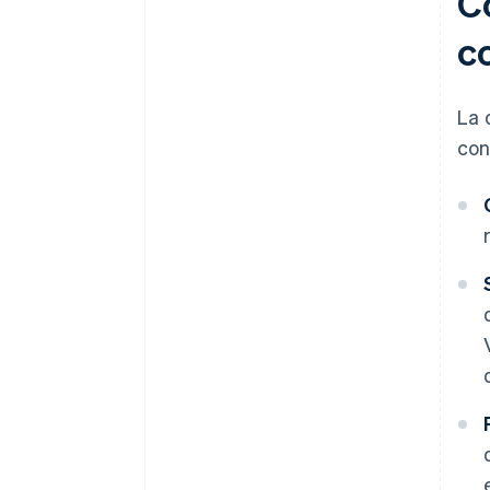
C
co
La 
con