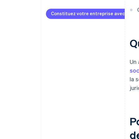
S’inscrire sur Atlas
Constituez votre entreprise avec Strip
Accepter des paiements et
effectuer des opérations
bancaires avant l’obtention de
votre EIN
Qu
Achat d’actions par le
fondateur sans numéraire
Un 
Déclaration automatique de
soc
l’option fiscale 83(b)
la 
Des documents juridiques
jur
d’entreprise au standard
international
Une année gratuite d’utilisation
de Stripe Payments, plus
Po
50 000 dollars de crédits et de
remises chez nos partenaires
de