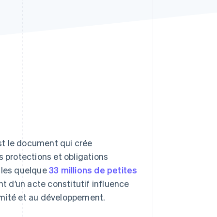
Stripe Sessions 2026
Découvrez comment
Stripe construit
l’infrastructure
économique de l’IA.
Regarder la vidéo
est le document qui crée
es protections et obligations
r les quelque
33 millions de petites
 d’un acte constitutif influence
formité et au développement.