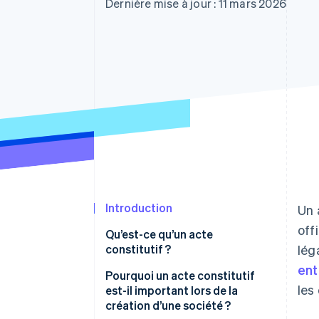
Authorization Boost
Dernière mise à jour : 11 mars 2026
Acceptation optimisée
Link
Paiements accélérés
Financial Connections
Comptes financiers associés
Introduction
Un 
off
Qu’est-ce qu’un acte
constitutif ?
lég
ent
Pourquoi un acte constitutif
les
est-il important lors de la
création d’une société ?