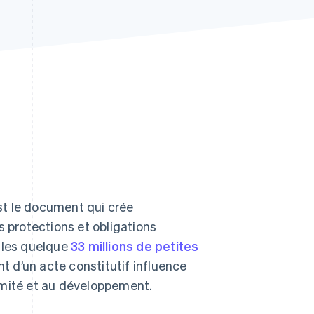
Stripe Sessions 2026
Découvrez comment
Stripe construit
l’infrastructure
économique de l’IA.
Regarder la vidéo
est le document qui crée
es protections et obligations
r les quelque
33 millions de petites
 d’un acte constitutif influence
formité et au développement.