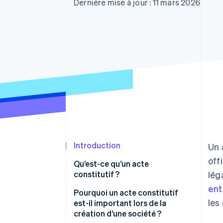
Authorization Boost
Dernière mise à jour : 11 mars 2026
Acceptation optimisée
Link
Paiements accélérés
Financial Connections
Comptes financiers associés
Introduction
Un 
off
Qu’est-ce qu’un acte
constitutif ?
lég
ent
Pourquoi un acte constitutif
les
est-il important lors de la
création d’une société ?