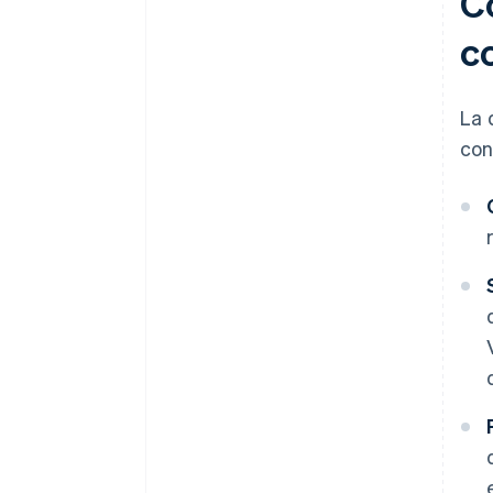
C
co
La 
con