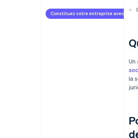
S’inscrire sur Atlas
Constituez votre entreprise avec Strip
Accepter des paiements et
effectuer des opérations
bancaires avant l’obtention de
votre EIN
Qu
Achat d’actions par le
fondateur sans numéraire
Un 
Déclaration automatique de
soc
l’option fiscale 83(b)
la 
Des documents juridiques
jur
d’entreprise au standard
international
Une année gratuite d’utilisation
de Stripe Payments, plus
Po
50 000 dollars de crédits et de
remises chez nos partenaires
de