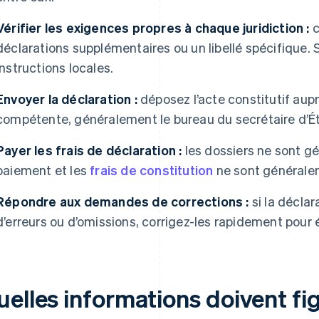
Vérifier les exigences propres à chaque juridiction :
c
déclarations supplémentaires ou un libellé spécifique.
instructions locales.
Envoyer la déclaration :
déposez l’acte constitutif aupr
compétente, généralement le bureau du secrétaire d’État
Payer les frais de déclaration :
les dossiers ne sont g
paiement et les
frais de constitution
ne sont générale
Répondre aux demandes de corrections :
si la déclar
d’erreurs ou d’omissions, corrigez-les rapidement pour é
uelles informations doivent fi