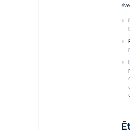
éve
Êt