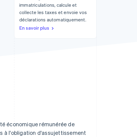
immatriculations, calcule et
collecte les taxes et envoie vos
déclarations automatiquement.
Stripe Sessions 2026
En savoir plus
Découvrez comment
Stripe construit
l’infrastructure
économique de l’IA.
Regarder la vidéo
ivité économique rémunérée de
s à l'obligation d'assujettissement