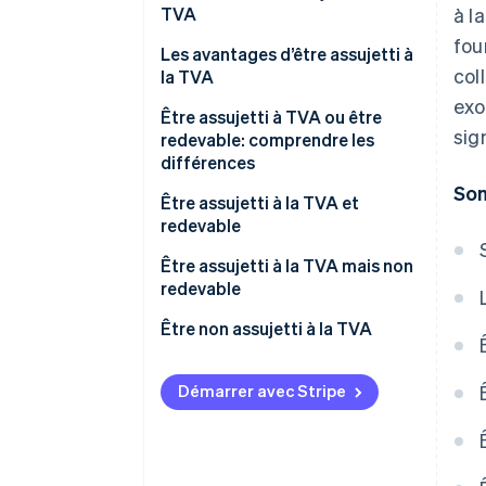
TVA
à l
fou
Les avantages d’être assujetti à
col
la TVA
exo
Être assujetti à TVA ou être
sig
redevable: comprendre les
différences
Som
Être assujetti à la TVA et
redevable
Être assujetti à la TVA mais non
redevable
Être non assujetti à la TVA
Activités économiques non
redevables
Démarrer avec Stripe