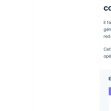
c
Il 
gén
red
Cet
opé