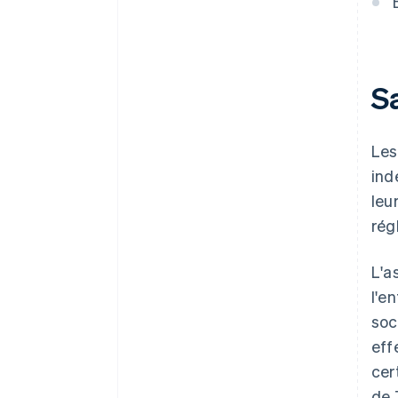
Sa
Les
ind
leu
rég
L'a
l'e
soc
eff
cer
de 