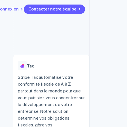
onnexion
Contacter notre équipe
Ressources
Écosystème
Contact
t marketplaces
Plus
Intégrations d'applications
Partenaires
Contacter notre équipe
Product roadmap
elle
Exemples de code
Stripe App Marketplace
Devenir partenaire
Découvrez les prochaines
r les
Blog des développeurs
évolutions
rs
État de l'API
Radar
Tax
Prévention de la fraude
ratif
Atlas
Stripe Tax automatise votre
Constitution de start-up
conformité fiscale de A à Z
Climate
partout dans le monde pour que
Élimination du carbone
vous puissiez vous concentrer sur
Identity
le développement de votre
Vérification de l'identité
entreprise. Notre solution
détermine vos obligations
fiscales, gère vos