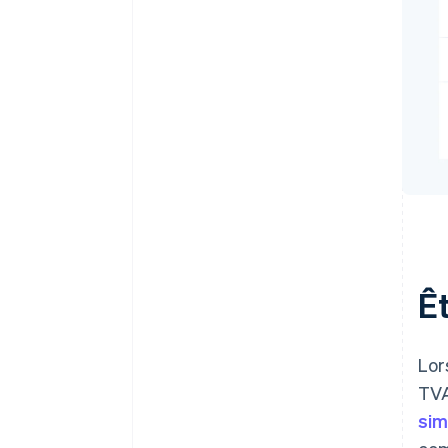
Êt
Lor
TVA
sim