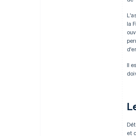
L'a
la 
ouv
per
d'e
Il 
doi
Le
Dét
et 