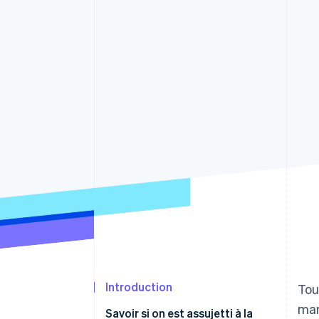
Authorization Boost
Acceptation optimisée
Link
Paiements accélérés
Financial Connections
Comptes financiers associés
Introduction
Tou
man
Savoir si on est assujetti à la