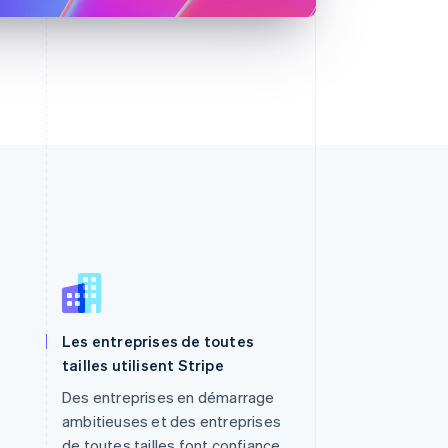
RAS de Hong Kong, Chine
Les entreprises de toutes
English
简体中文
tailles utilisent Stripe
République tchèque
Des entreprises en démarrage
English
Roumanie
ambitieuses et des entreprises
English
de toutes tailles font confiance