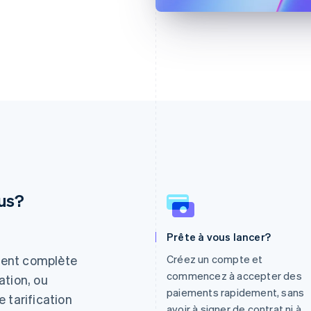
lus?
Espagne
Lettonie
Prête à vous lancer?
Español
English
English
ment complète
Créez un compte et
Estonie
Liechtenstein
commencez à accepter des
English
Deutsch
English
sation, ou
États-Unis
Lituanie
paiements rapidement, sans
 tarification
English
Español
简体中文
English
avoir à signer de contrat ni à