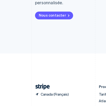
personnalisée.
Belgique
Nederlands
Français
Deutsch
English
Brésil
Nous contacter
Português
English
Bulgarie
English
Canada
English
Français
Chine continentale
简体中文
English
Chypre
English
Croatie
English
Italiano
Danemark
English
Émirats arabes unis
English
Prod
Canada (Français)
Tari
Atla