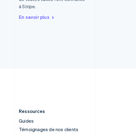
Royaume-Uni
à Stripe.
English
Singapour
En savoir plus
English
简体中文
Slovaquie
English
Slovénie
English
Italiano
Suède
Svenska
English
Suisse
Deutsch
Français
Italiano
English
Thaïlande
ไทย
English
Ressources
Guides
Témoignages de nos clients