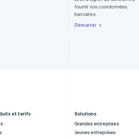
Finlande
Luxembourg
fournir vos coordonnées
English
Svenska
Français
Deutsch
English
bancaires.
France
Malaisie
Français
English
English
简体中文
Démarrer
Gibraltar
Malte
English
English
Grèce
Mexique
English
Español
English
Hongrie
Norvège
English
English
Inde
Nouvelle-Zélande
English
English
Irlande
Pays-Bas
English
Nederlands
English
Italie
Pologne
Italiano
English
English
Japon
Portugal
日本語
English
Português
English
uits et tarifs
Solutions
fs
Grandes entreprises
s
Jeunes entreprises