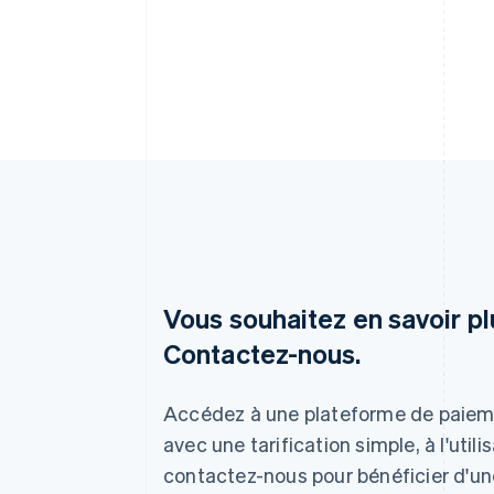
Vous souhaitez en savoir p
Contactez-nous.
Allemagne
Deutsch
English
Accédez à une plateforme de paie
Australie
English
avec une tarification simple, à l'utili
Autriche
contactez-nous pour bénéficier d'une
Deutsch
English