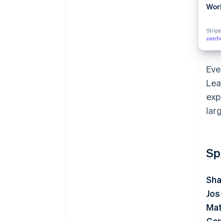
Wor
Strip
confi
Eve
Lea
exp
lar
Sp
Sha
Jos
Mat
Gar