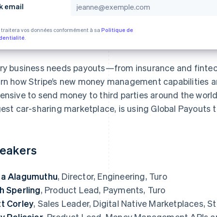
k email
e traitera vos données conformément à sa
Politique de
dentialité
.
ry business needs payouts—from insurance and fintec
rn how Stripe’s new money management capabilities ar
ensive to send money to third parties around the world
gest car-sharing marketplace, is using Global Payouts t
eakers
a Alagumuthu
, Director, Engineering, Turo
h Sperling
, Product Lead, Payments, Turo
t Corley
, Sales Leader, Digital Native Marketplaces, St
y Pelissier
, Product Lead, Money Management APIs an