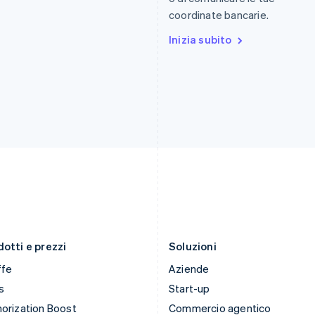
.
日本語
English
Español
English
coordinate bancarie.
Gibilterra
Norvegia
English
Inizia subito
English
Grecia
Nuova Zelanda
English
English
India
Paesi Bassi
English
Nederlands
English
Irlanda
Polonia
English
English
Italia
Portogallo
Italiano
English
Português
English
Lettonia
RAS di Hong Kong, Cina
English
English
简体中文
Liechtenstein
Regno Unito
Deutsch
English
English
Lituania
Repubblica Ceca
English
English
otti e prezzi
Soluzioni
ffe
Aziende
s
Start-up
orization Boost
Commercio agentico