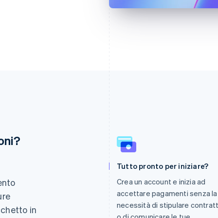
oni?
Finlandia
Lussemburgo
Tutto pronto per iniziare?
English
Svenska
Français
Deutsch
English
Francia
Malaysia
ento
Crea un account e inizia ad
Français
English
English
简体中文
accettare pagamenti senza la
ure
Germania
Malta
necessità di stipulare contratt
Deutsch
English
English
cchetto in
Giappone
Messico
o di comunicare le tue