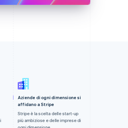
Romania
Aziende di ogni dimensione si
English
Singapore
affidano a Stripe
English
简体中文
Stripe è la scelta delle start-up
Slovacchia
i
più ambiziose e delle imprese di
English
Slovenia
ogni dimensione.