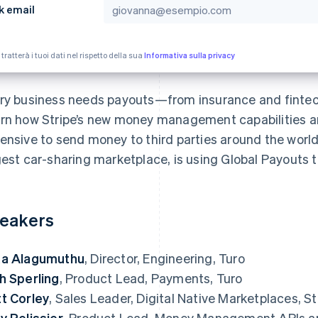
k email
 tratterà i tuoi dati nel rispetto della sua
Informativa sulla privacy
ry business needs payouts—from insurance and fintec
rn how Stripe’s new money management capabilities ar
ensive to send money to third parties around the world
gest car-sharing marketplace, is using Global Payouts t
eakers
a Alagumuthu
, Director, Engineering, Turo
h Sperling
, Product Lead, Payments, Turo
t Corley
, Sales Leader, Digital Native Marketplaces, St
y Pelissier
, Product Lead, Money Management APIs an