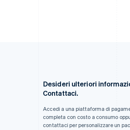
Desideri ulteriori informazi
Contattaci.
Australia
English
Austria
Accedi a una piattaforma di pagam
Deutsch
English
completa con costo a consumo opp
Belgio
Nederlands
Français
Deutsch
English
contattaci per personalizzare un pa
Brasile