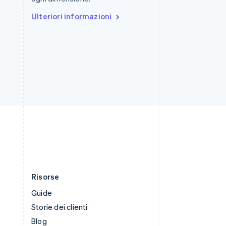
English
Italiano
Ulteriori informazioni
Spagna
Español
English
Stati Uniti
English
Español
简体中文
Svezia
Svenska
English
Svizzera
Deutsch
Français
Italiano
English
Thailandia
ไทย
English
Ungheria
English
Risorse
Guide
Storie dei clienti
Blog