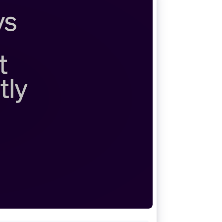
Stripe Sessions 2026
Scopri come Stripe sta
costruendo
l'infrastruttura
economica per l'IA.
Guarda ora