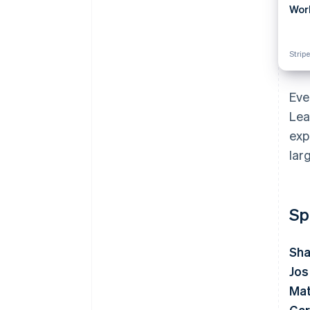
Wor
Stripe
Eve
Lea
exp
lar
Sp
Sha
Jos
Mat
Gar