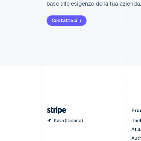
base alle esigenze della tua azienda
Português
English
Bulgaria
English
Contattaci
Canada
English
Français
Cina continentale
简体中文
English
Cipro
English
Croazia
English
Italiano
Danimarca
English
Emirati Arabi Uniti
English
Estonia
English
Prod
Italia (Italiano)
Tari
Atla
Auth