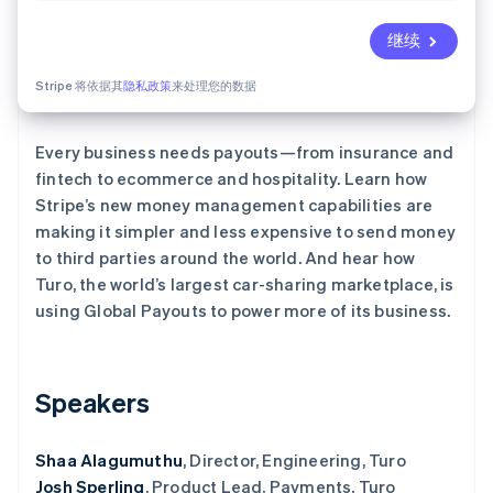
Stripe Sessions 2026
了解 Stripe 如何为 AI 构建经济基础设施。
继续
立即观看
Stripe 将依据其
隐私政策
来处理您的数据
Every business needs payouts—from insurance and
fintech to ecommerce and hospitality. Learn how
Stripe’s new money management capabilities are
making it simpler and less expensive to send money
to third parties around the world. And hear how
Turo, the world’s largest car-sharing marketplace, is
using Global Payouts to power more of its business.
Speakers
Shaa Alagumuthu
, Director, Engineering, Turo
Josh Sperling
, Product Lead, Payments, Turo