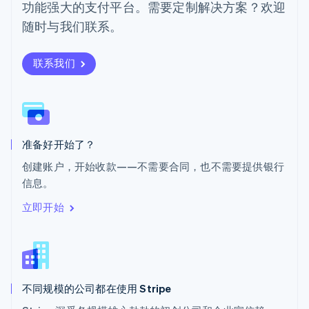
功能强大的支付平台。需要定制解决方案？欢迎
Svenska
English
瑞士
随时与我们联系。
Deutsch
Français
Italiano
English
塞浦路斯
English
联系我们
斯洛伐克
English
斯洛文尼亚
English
Italiano
泰国
ไทย
English
准备好开始了？
希腊
创建账户，开始收款——不需要合同，也不需要提供银行
English
信息。
西班牙
Español
English
立即开始
新加坡
English
简体中文
新西兰
English
匈牙利
English
不同规模的公司都在使用 Stripe
意大利