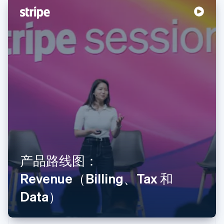
阿联酋
English
爱尔兰
English
爱沙尼亚
English
奥地利
Deutsch
English
澳大利亚
产品路线图：
English
Revenue（Billing、Tax 和
巴西
Português
English
Data）
保加利亚
English
比利时