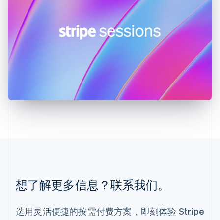
English
列支敦士登
Deutsch
English
卢森堡
Français
Deutsch
English
罗马尼亚
English
马尔他
English
马来西亚
English
简体中文
美国
English
Español
简体中文
墨西哥
Español
English
挪威
English
葡萄牙
想了解更多信息？联系我们。
Português
English
日本
日本語
English
选用灵活便捷的按需付费方案，即刻体验 Stripe
瑞典