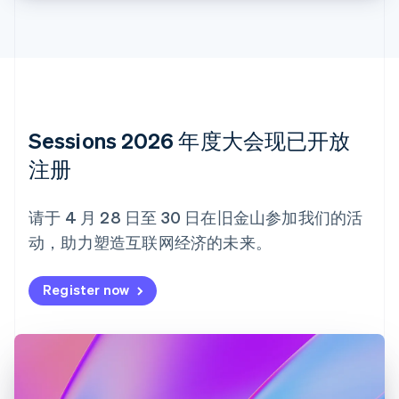
Nederlands
Français
Deutsch
English
波兰
English
丹麦
English
德国
Deutsch
English
法国
Sessions 2026 年度大会现已开放
Français
English
注册
芬兰
English
Svenska
荷兰
请于 4 月 28 日至 30 日在旧金山参加我们的活
Nederlands
English
动，助力塑造互联网经济的未来。
加拿大
English
Français
捷克
Register now
English
克罗地亚
English
Italiano
拉脱维亚
English
立陶宛