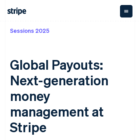
Sessions 2025
按企业阶段
文档
学习
支付
营收
资金管
平台
理
易市
大型企业
Stripe 文档
博客
Payments
Billing
初创企业
API 参考文档
客户案例
在线支付
经常性收入
Global
Conn
库与 SDK
指南
Global Payouts:
Payment links
Metronome
Payouts
Stripe Apps
按用量计费
平台
无代码支付
Subscriptions
向第三
Next-generation
按应用场景
Checkout
方打款
支持
预构建支付界
订阅管理
Crypto
指南
智能体商务
面
Invoicing
钱包、
money
加密货币
获取支持
一次性或定期
Elements
稳定币
电子商务
接受线上付款
托管支持方案
灵活的 UI 组件
账单
发行和
嵌入式金融
实施预置结账流程
专业服务
management at
支付方式
Tax
发卡基
财务自动化
构建平台或交易市场
支持 125 种以
销售税和增值
础设施
全球化企业
管理订阅
上
税自动化
Stripe
应用内支付
提供按用量计费
Terminal
Revenue
交易市场
发行稳定币支持的支付卡
线下支付
Recognition
公司
资金管理
通过智能体配置和管理服
会计自动化
Authorization
平台
务