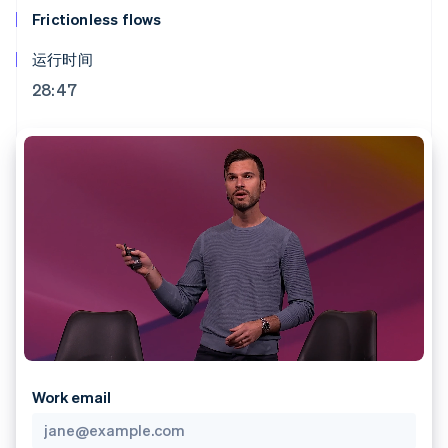
Boost
Stripe Sigma
产品路线图
SaaS
Frictionless flows
支付成功率优
自定义报告
Sessions 年度大会
化
Data Pipeline
招聘
运行时间
数据同步
Link
资讯中心
加速结账
资源
Stripe Press
28:47
按行业
应用集成
AI 企业
代码示例
创作者经济
开发者博客
联系
更多
游戏
API 状态
Product roadmap
酒店、旅游与休闲
联系销售
了解未来规划
保险
成为合作伙伴
媒体与娱乐
Radar
非营利组织
欺诈防范
专业服务
Atlas
公共部门
初创企业注册
零售
Climate
碳移除
生态系统
Work email
合作伙伴
Stripe App Marketplace