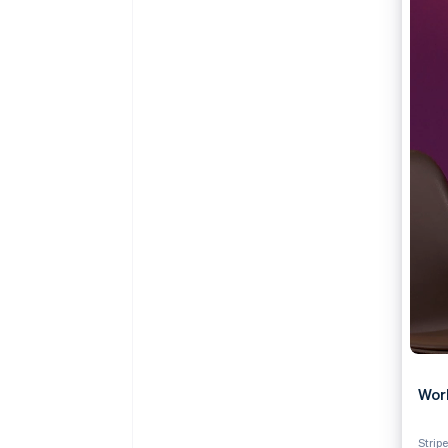
Authorization Boost
Optimisation des acceptations
Link
Paiements accélérés
Wor
Strip