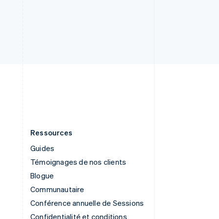
English
Slovénie
English
Italiano
Suède
Svenska
English
Suisse
Deutsch
Français
Italiano
English
Thaïlande
ไทย
English
Ressources
Guides
Témoignages de nos clients
Blogue
Communautaire
Conférence annuelle de Sessions
Confidentialité et conditions