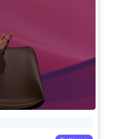
Stripe Sessions 2026
Découvrez comment
Stripe construit
l’infrastructure
économique pour l’IA.
Regarder