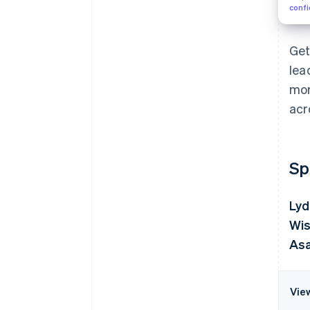
confi
Get
lea
mor
acr
Sp
Lyd
Wis
Asa
Vie