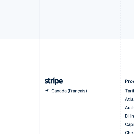
English
Canada
English
Français
Chine continentale
简体中文
English
Chypre
English
Croatie
English
Italiano
Danemark
English
Émirats arabes unis
English
Prod
Canada (Français)
Tari
Atla
Auth
Billi
Capi
Che