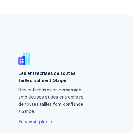
RAS de Hong Kong, Chine
Les entreprises de toutes
English
简体中文
tailles utilisent Stripe
République tchèque
Des entreprises en démarrage
English
Roumanie
ambitieuses et des entreprises
English
de toutes tailles font confiance
Royaume-Uni
à Stripe.
English
Singapour
En savoir plus
English
简体中文
Slovaquie