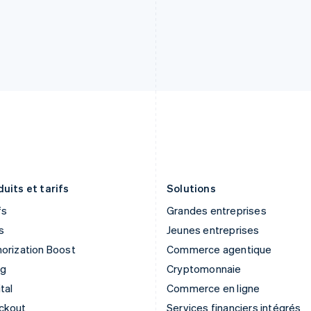
English
English
Grèce
Mexique
English
Español
English
Hongrie
Norvège
English
English
Inde
Nouvelle-Zélande
English
English
Irlande
Pays-Bas
English
Nederlands
English
Italie
Pologne
Italiano
English
English
Japon
Portugal
日本語
English
Português
English
uits et tarifs
Solutions
fs
Grandes entreprises
s
Jeunes entreprises
orization Boost
Commerce agentique
ng
Cryptomonnaie
tal
Commerce en ligne
ckout
Services financiers intégrés