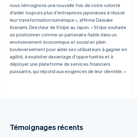
Chypre
nous témoignons une nouvelle fois de notre volonté
English
d'aider toujours plus d'entreprises japonaises à réussir
Croatie
leur transformation numérique », affirme Daisuke
English
Italiano
Aranami, Directeur de Stripe au Japon. « Stripe souhaite
Danemark
se positionner comme un partenaire fiable dans un
English
Émirats arabes unis
environnement économique et social en plein
English
bouleversement pour aider ses utilisateurs à gagner en
Espagne
agilité, à exploiter davantage d'opportunités et à
Español
English
déployer une plateforme de services financiers
Estonie
puissante, qui répond aux exigences de leur clientèle. »
English
États-Unis
English
Español
简体中文
Finlande
English
Svenska
France
Français
English
Gibraltar
English
Témoignages récents
Grèce
English