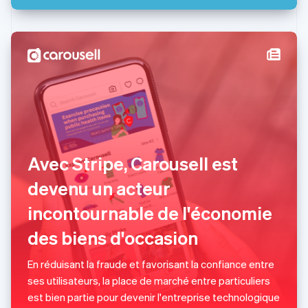
Mexique
Español
English
Norvège
English
Nouvelle-Zélande
English
Pays-Bas
Nederlands
English
Pologne
English
Portugal
Avec Stripe, Carousell est
Português
English
RAS de Hong Kong, Chine
devenu un acteur
English
简体中文
incontournable de l'économie
République tchèque
English
des biens d'occasion
Roumanie
English
Royaume-Uni
En réduisant la fraude et favorisant la confiance entre
English
ses utilisateurs, la place de marché entre particuliers
Singapour
est bien partie pour devenir l'entreprise technologique
English
简体中文