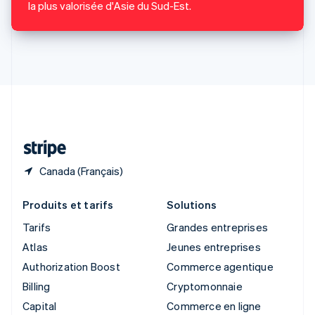
la plus valorisée d'Asie du Sud-Est.
Slovaquie
English
Slovénie
English
Italiano
Suède
Svenska
English
Suisse
Deutsch
Français
Italiano
English
Thaïlande
ไทย
English
Canada (Français)
Produits et tarifs
Solutions
Tarifs
Grandes entreprises
Atlas
Jeunes entreprises
Authorization Boost
Commerce agentique
Billing
Cryptomonnaie
Capital
Commerce en ligne