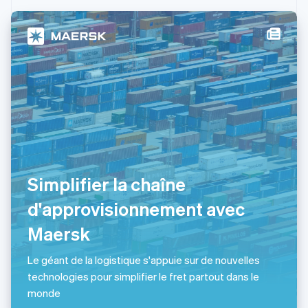
Hongrie
English
Inde
English
Irlande
English
Italie
Italiano
English
Japon
日本語
English
Lettonie
English
Simplifier la chaîne
Liechtenstein
Deutsch
English
d'approvisionnement avec
Lituanie
English
Maersk
Luxembourg
Français
Deutsch
English
Le géant de la logistique s'appuie sur de nouvelles
Malaisie
technologies pour simplifier le fret partout dans le
English
简体中文
Malte
monde
English