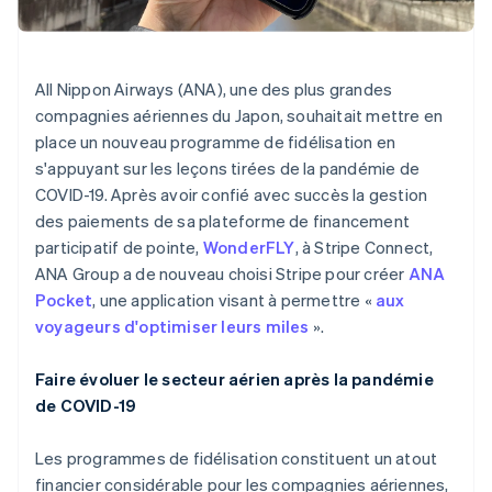
Commerce de détail
État des API
Atlas
Constitution d'une entreprise
Climate
All Nippon Airways (ANA), une des plus grandes
Élimination du carbone
Écosystème
compagnies aériennes du Japon, souhaitait mettre en
Identity
Partenaires
place un nouveau programme de fidélisation en
Vérification de l'identité
Stripe App Marketplace
s'appuyant sur les leçons tirées de la pandémie de
COVID-19. Après avoir confié avec succès la gestion
des paiements de sa plateforme de financement
participatif de pointe,
WonderFLY
, à Stripe Connect,
ANA Group a de nouveau choisi Stripe pour créer
ANA
Stripe Sessions 2026
Découvrez comment Stripe construit l’infrastructure écon
Pocket
, une application visant à permettre «
aux
l’IA.
voyageurs d'optimiser leurs miles
».
Regarder
Faire évoluer le secteur aérien après la pandémie
de COVID-19
Les programmes de fidélisation constituent un atout
financier considérable pour les compagnies aériennes,