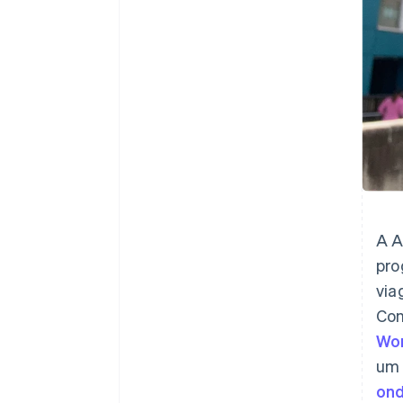
A A
pro
via
Con
Wo
um 
ond