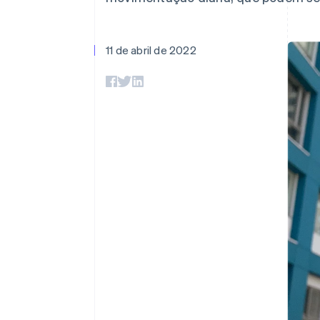
Authorization Boost
Otimizações de aceitação
Link
Checkout acelerado
11 de abril de 2022
Financial Connections
Dados de contas vinculadas