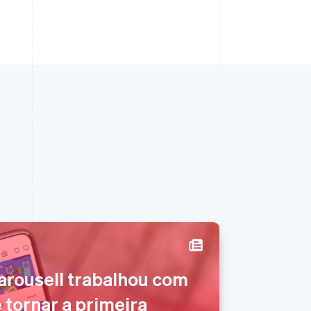
arousell trabalhou com
Polônia
e tornar a primeira
English