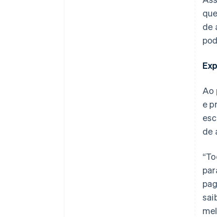
que
de 
pod
Exp
Ao 
e p
esc
de 
“To
par
pag
sai
mel