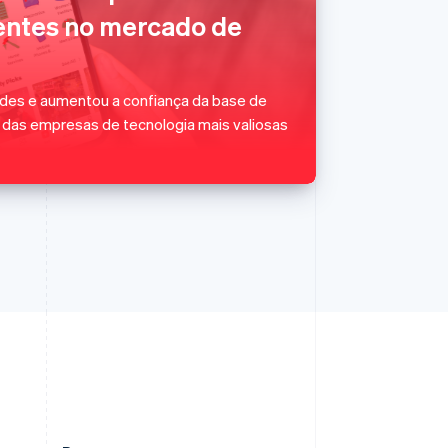
Portugal
ientes no mercado de
Português
English
RAE de Hong Kong, China
English
简体中文
Reino Unido
udes e aumentou a confiança da base de
English
a das empresas de tecnologia mais valiosas
República Tcheca
English
Romênia
English
Singapura
English
简体中文
Suécia
Svenska
English
Suíça
Deutsch
Français
Italiano
English
Tailândia
ไทย
English