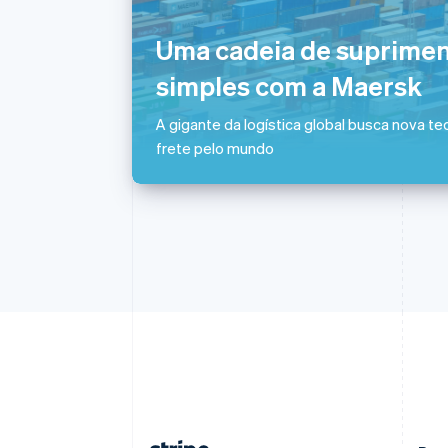
Austrália
English
Uma cadeia de suprimen
Áustria
Deutsch
English
simples com a Maersk
Bélgica
Nederlands
Français
Deutsch
English
A gigante da logística global busca nova tec
Brasil
frete pelo mundo
Português
English
Bulgária
English
Canadá
English
Français
China continental
简体中文
English
Chipre
English
Croácia
English
Italiano
Dinamarca
English
Emirados Árabes Unidos
English