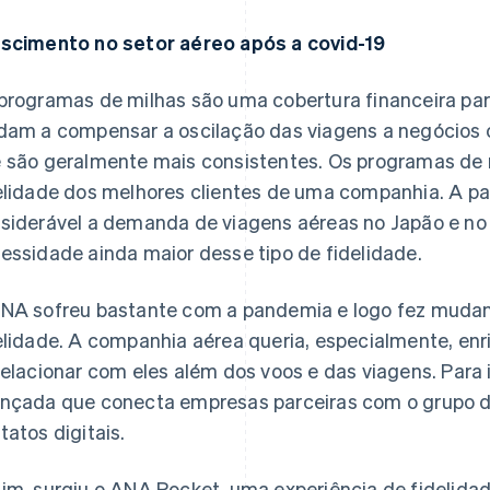
scimento no setor aéreo após a covid-19
programas de milhas são uma cobertura financeira pa
dam a compensar a oscilação das viagens a negócios c
 são geralmente mais consistentes. Os programas de
elidade dos melhores clientes de uma companhia. A 
siderável a demanda de viagens aéreas no Japão e n
essidade ainda maior desse tipo de fidelidade.
NA sofreu bastante com a pandemia e logo fez muda
elidade. A companhia aérea queria, especialmente, enri
relacionar com eles além dos voos e das viagens. Para 
nçada que conecta empresas parceiras com o grupo d
tatos digitais.
im, surgiu o ANA Pocket, uma experiência de fidelida