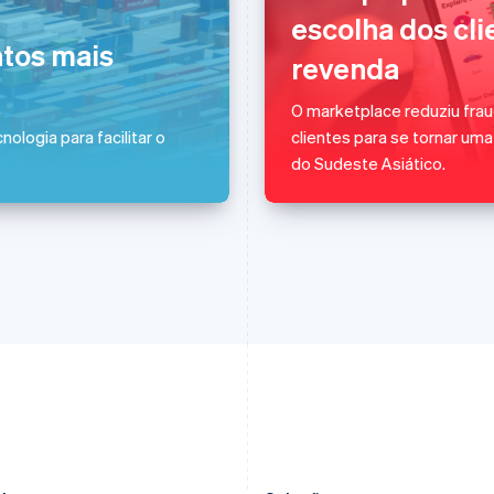
Eslovênia
Japão
escolha dos cl
English
Italiano
日本語
English
tos mais
revenda
Espanha
Letônia
Español
English
English
Estados Unidos
Liechtenstein
O marketplace reduziu fra
English
Español
简体中文
Deutsch
English
nologia para facilitar o
clientes para se tornar um
Estônia
Lituânia
do Sudeste Asiático.
English
English
Finlândia
Luxemburgo
English
Svenska
Français
Deutsch
English
França
Malásia
Français
English
English
简体中文
Gibraltar
Malta
English
English
Grécia
México
English
Español
English
Hungria
Noruega
English
English
Índia
Nova Zelândia
English
English
Irlanda
Países Baixos
English
Nederlands
English