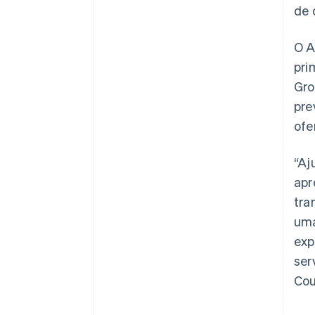
de 
O A
pri
Gro
pre
ofe
“Aj
apr
tra
uma
exp
ser
Cou