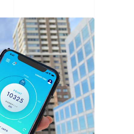
Stripe Sessions 2026
Veja como a Stripe está
construindo a
infraestrutura
econômica da IA.
Assista agora