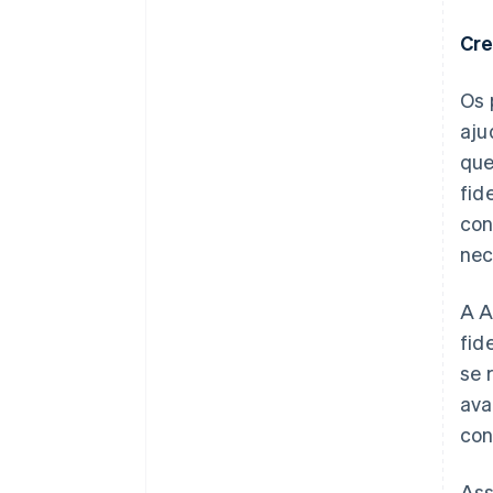
Cre
Os 
aju
que
fid
con
nec
A A
fid
se 
ava
con
Ass