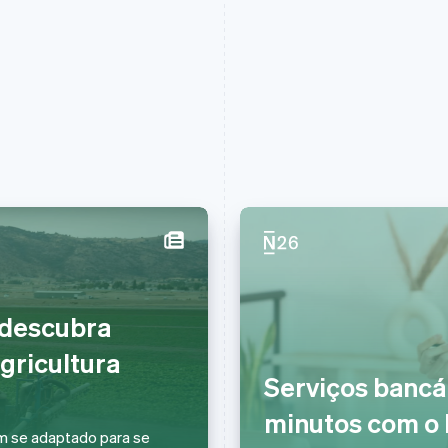
Eslováquia
Itália
English
Italiano
English
 descubra
Eslovênia
Japão
English
Italiano
日本語
English
agricultura
Espanha
Letônia
Serviços bancá
Español
English
English
Estados Unidos
Liechtenstein
minutos com o
English
Español
简体中文
Deutsch
English
em se adaptado para se