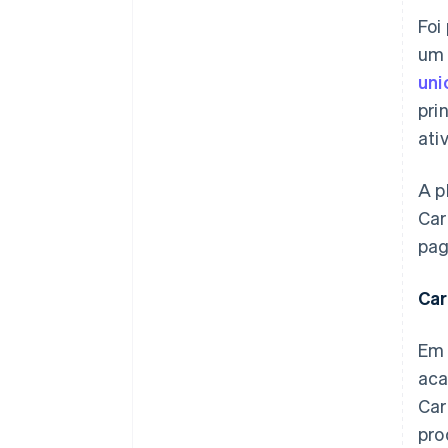
Foi
um 
uni
pri
ati
A p
Car
pag
Car
Em 
aca
Car
pro