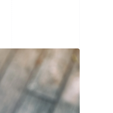
Stripe Sessions 2026
Veja como a Stripe está
construindo a
infraestrutura
econômica da IA.
Assista agora