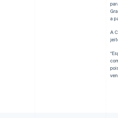
par
Gra
a p
A C
jei
“Es
com
poi
ven