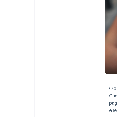
O c
Com
pag
é l