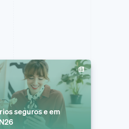
Polônia
English
Portugal
Português
English
RAE de Hong Kong, China
rios seguros e em
English
简体中文
Reino Unido
 N26
English