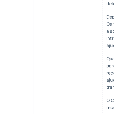
del
Dep
Os 
a s
int
aju
Qua
par
rec
aju
tra
O C
rec