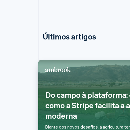
Últimos artigos
Alemanha
Deutsch
English
Do campo à plataforma:
Austrália
English
como a Stripe facilita a 
Áustria
Deutsch
English
moderna
Bélgica
Nederlands
Français
Deutsch
English
Diante dos novos desafios, a agricultura t