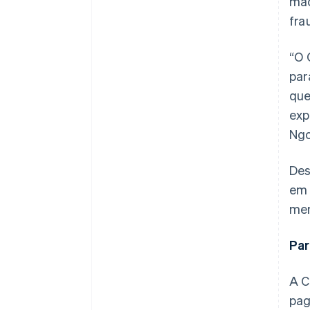
mac
fra
“O 
par
que
exp
Ngo
Des
em 
men
Par
A C
pag