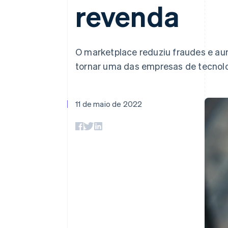
Authorization Boost
revenda
Otimizações de aceitação
Link
Checkout acelerado
Financial Connections
Dados de contas vinculadas
O marketplace reduziu fraudes e au
tornar uma das empresas de tecnolo
11 de maio de 2022