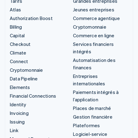
Tarifs
Grandes entreprises
Atlas
Jeunes entreprises
Authorization Boost
Commerce agentique
Billing
Cryptomonnaie
Capital
Commerce en ligne
Checkout
Services financiers
intégrés
Climate
Automatisation des
Connect
finances
Cryptomonnaie
Entreprises
Data Pipeline
internationales
Elements
Paiements intégrés à
Financial Connections
l’application
Identity
Places de marché
Invoicing
Gestion financière
Issuing
Plateformes
Link
Logiciel-service