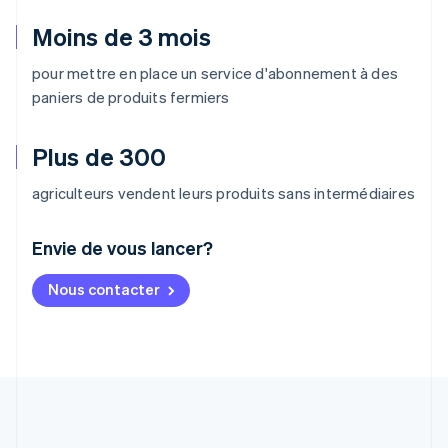
Moins de 3 mois
pour mettre en place un service d'abonnement à des
paniers de produits fermiers
Plus de 300
agriculteurs vendent leurs produits sans intermédiaires
Envie de vous lancer?
Allemagne
Nous contacter
Deutsch
English
Australie
English
Autriche
Deutsch
English
Belgique
Nederlands
Français
Deutsch
English
Brésil