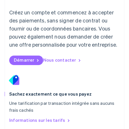
English
Luxembourg
Créez un compte et commencez à accepter
Français
Deutsch
English
Malaisie
des paiements, sans signer de contrat ou
English
简体中文
fournir ou de coordonnées bancaires. Vous
Malte
pouvez également nous demander de créer
English
Mexique
une offre personnalisée pour votre entreprise.
Español
English
Norvège
English
Démarrer
Nous contacter
Nouvelle-Zélande
English
Pays-Bas
Nederlands
English
Pologne
English
Sachez exactement ce que vous payez
Portugal
Une tarification par transaction intégrée sans aucuns
Português
English
frais cachés
RAS de Hong Kong, Chine
English
简体中文
Informations sur les tarifs
République tchèque