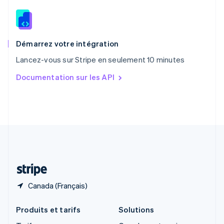
English
Roumanie
English
Royaume-Uni
English
Démarrez votre intégration
Singapour
Lancez-vous sur Stripe en seulement 10 minutes
English
简体中文
Slovaquie
Documentation sur les API
English
Slovénie
English
Italiano
Suède
Svenska
English
Suisse
Deutsch
Français
Italiano
English
Thaïlande
ไทย
English
Canada (Français)
Produits et tarifs
Solutions