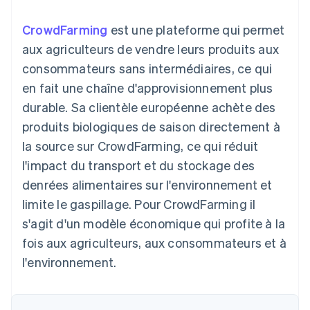
d'IU flexibles
Recognition
l’application
ou une place de marché
Moyens de
Automatisations
Places de marché
CrowdFarming
est une plateforme qui permet
paiement
Entreprise
comptables
Gestion financière
Gérer les abonnements
Accès à plus
Stripe Sigma
aux agriculteurs de vendre leurs produits aux
Plateformes
de 125 modes
Rapports
Feuille de route du
Logiciels-services
Proposer une
consommateurs sans intermédiaires, ce qui
de paiement
Terminal
personnalisés
produit
facturation à
Paiements en
Data Pipeline
Conférence annuelle de
l’utilisation
en fait une chaîne d'approvisionnement plus
personne
Synchronisation
Sessions
Émettre des cartes qui
durable. Sa clientèle européenne achète des
Authorization
des données
Carrières
reposent sur les
Par secteur d'activité
Boost
Salle de presse
cryptomonnaies
produits biologiques de saison directement à
Optimisation
Stripe Press
stables
la source sur CrowdFarming, ce qui réduit
des
Entreprises d'IA
Fournir et gérer des
acceptations
Link
Économie de la
services à l’aide
l'impact du transport et du stockage des
Paiements
création
d’agents
Jeux
denrées alimentaires sur l'environnement et
accélérés
Contact
Hôtellerie, voyages et
limite le gaspillage. Pour CrowdFarming il
loisirs
Nous contacter
Assurances
s'agit d'un modèle économique qui profite à la
Devenir partenaire
Ressources
Médias et
fois aux agriculteurs, aux consommateurs et à
Plus
divertissements
Product roadmap
Organismes à but non
Intégrations
l'environnement.
Découvrez ce qui vous attend
lucratif
d'applications
Services aux
Exemples de code
Radar
entreprises
Blog des développeurs
Prévention de la fraude
Secteur public