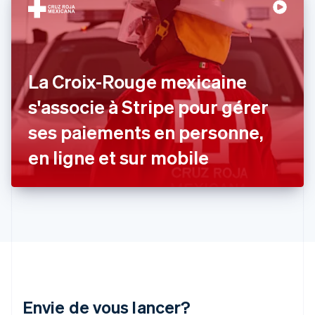
English
Svenska
France
Français
English
Gibraltar
English
Grèce
La Croix-Rouge mexicaine
English
Hongrie
s'associe à Stripe pour gérer
English
ses paiements en personne,
Inde
English
en ligne et sur mobile
Irlande
English
Italie
Italiano
English
Japon
日本語
English
Lettonie
English
Liechtenstein
Deutsch
English
Envie de vous lancer?
Lituanie