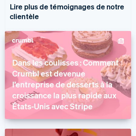
Português
English
Lire plus de témoignages de notre
Bulgarie
English
clientèle
Canada
English
Français
Chine continentale
简体中文
English
Chypre
English
Croatie
Dans les coulisses : Comment
English
Italiano
Danemark
Crumbl est devenue
English
Émirats arabes unis
l’entreprise de desserts à la
English
croissance la plus rapide aux
Espagne
Español
English
États-Unis avec Stripe
Estonie
English
États-Unis
English
Español
简体中文
Finlande